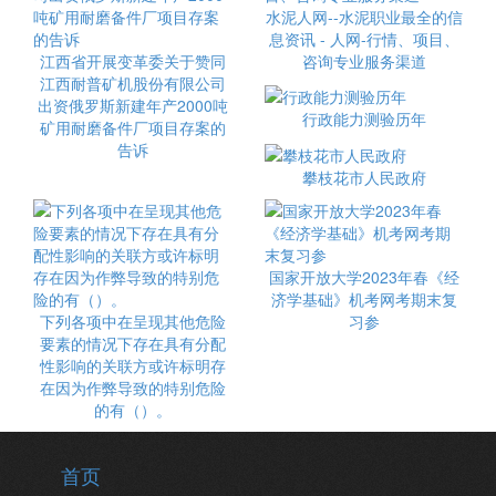
水泥人网--水泥职业最全的信
息资讯 - 人网-行情、项目、
江西省开展变革委关于赞同
咨询专业服务渠道
江西耐普矿机股份有限公司
出资俄罗斯新建年产2000吨
行政能力测验历年
矿用耐磨备件厂项目存案的
告诉
攀枝花市人民政府
国家开放大学2023年春《经
济学基础》机考网考期末复
下列各项中在呈现其他危险
习参
要素的情况下存在具有分配
性影响的关联方或许标明存
在因为作弊导致的特别危险
的有（）。
首页