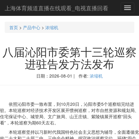
上海体育频道直播在线观看_电视直播回看
Toggl
navig
首页
>
产品中心
>
浓缩机
八届沁阳市委第十三轮巡察
进驻告发方法发布
日期：2026-08-01 | 作者:
浓缩机
依照沁阳市委一致布置，到10月20日，沁阳市委5个巡察组完结进
驻。本轮巡察对经济技术开发区展开惯例巡察，对市自然资源和规划局、
住宅保证中心、城管局、文广旅局、山王庄镇、紫陵镇展开巡察“回头
看”，本轮巡察为期60天左右。
本轮巡察坚持以习新时代我国特色社会主义思想为辅导，全面遵循党
的二十大和二十届二中、三中全会精神，据守政治巡察定位，环绕“四个