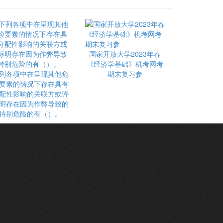
国家开放大学2023年春
《经济学基础》机考网考
列各项中在呈现其他危
期末复习参
要素的情况下存在具有
配性影响的关联方或许
明存在因为作弊导致的
特别危险的有（）。