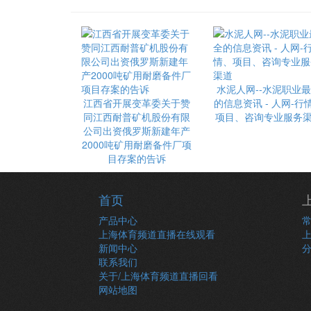
水泥人网--水泥职业
江西省开展变革委关于赞
的信息资讯 - 人网-行
同江西耐普矿机股份有限
项目、咨询专业服务
公司出资俄罗斯新建年产
2000吨矿用耐磨备件厂项
目存案的告诉
首页
产品中心
上海体育频道直播在线观看
新闻中心
联系我们
关于/上海体育频道直播回看
网站地图