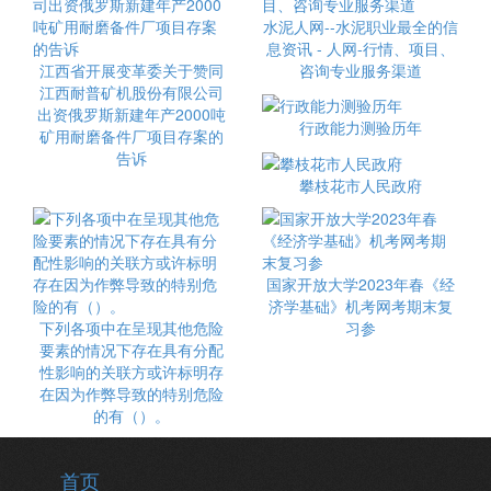
水泥人网--水泥职业最全的信
息资讯 - 人网-行情、项目、
江西省开展变革委关于赞同
咨询专业服务渠道
江西耐普矿机股份有限公司
出资俄罗斯新建年产2000吨
行政能力测验历年
矿用耐磨备件厂项目存案的
告诉
攀枝花市人民政府
国家开放大学2023年春《经
济学基础》机考网考期末复
下列各项中在呈现其他危险
习参
要素的情况下存在具有分配
性影响的关联方或许标明存
在因为作弊导致的特别危险
的有（）。
首页