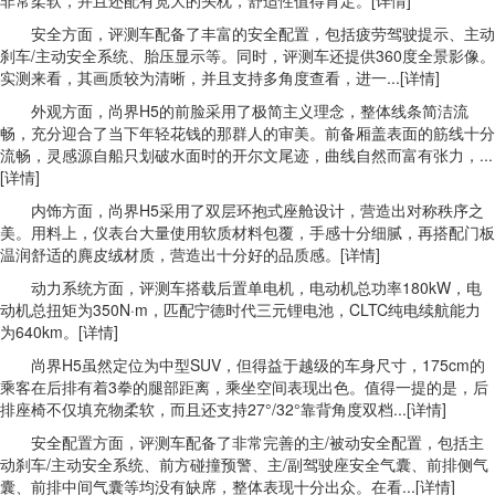
非常柔软，并且还配有宽大的头枕，舒适性值得肯定。[详情]
安全方面，评测车配备了丰富的安全配置，包括疲劳驾驶提示、主动
刹车/主动安全系统、胎压显示等。同时，评测车还提供360度全景影像。
实测来看，其画质较为清晰，并且支持多角度查看，进一...[详情]
外观方面，尚界H5的前脸采用了极简主义理念，整体线条简洁流
畅，充分迎合了当下年轻花钱的那群人的审美。前备厢盖表面的筋线十分
流畅，灵感源自船只划破水面时的开尔文尾迹，曲线自然而富有张力，...
[详情]
内饰方面，尚界H5采用了双层环抱式座舱设计，营造出对称秩序之
美。用料上，仪表台大量使用软质材料包覆，手感十分细腻，再搭配门板
温润舒适的麂皮绒材质，营造出十分好的品质感。[详情]
动力系统方面，评测车搭载后置单电机，电动机总功率180kW，电
动机总扭矩为350N·m，匹配宁德时代三元锂电池，CLTC纯电续航能力
为640km。[详情]
尚界H5虽然定位为中型SUV，但得益于越级的车身尺寸，175cm的
乘客在后排有着3拳的腿部距离，乘坐空间表现出色。值得一提的是，后
排座椅不仅填充物柔软，而且还支持27°/32°靠背角度双档...[详情]
安全配置方面，评测车配备了非常完善的主/被动安全配置，包括主
动刹车/主动安全系统、前方碰撞预警、主/副驾驶座安全气囊、前排侧气
囊、前排中间气囊等均没有缺席，整体表现十分出众。在看...[详情]