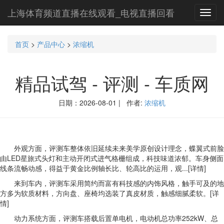
上海体育频道直播在线观看_电视直播回看
Toggl
navig
首页
>
产品中心
>
浓缩机
精品试驾 - 评测 - 车质网
日期：2026-08-01 | 作者:
浓缩机
外观方面，评测车整体依旧延续未来美学原创设计理念，蝶翼式前脸
由LED星旅式头灯和主动开闭式进气格栅组成，科技味道浓郁。车身侧面
线条流畅动感，得益于黄金比例轴长比、轮高比的运用，观...[详情]
来到车内，评测车采用简约而富有科技感的内饰风格，触手可及的地
方多为软质材料，方向盘、座椅均选装了真皮材质，触感细腻柔软。[详
情]
动力系统方面，评测车搭载后置单电机，电动机总功率252kW、总