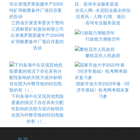
水泥人网--水泥职业最全的信
息资讯 - 人网-行情、项目、
江西省开展变革委关于赞同
咨询专业服务渠道
江西耐普矿机股份有限公司
出资俄罗斯新建年产2000吨
行政能力测验历年
矿用耐磨备件厂项目存案的
告诉
攀枝花市人民政府
国家开放大学2023年春《经
济学基础》机考网考期末复
下列各项中在呈现其他危险
习参
要素的情况下存在具有分配
性影响的关联方或许标明存
在因为作弊导致的特别危险
的有（）。
首页