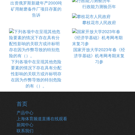
出资俄罗斯新建年产2000吨
行政能力测验历年
矿用耐磨备件厂项目存案的
告诉
攀枝花市人民政府
国家开放大学2023年春《经
济学基础》机考网考期末复
下列各项中在呈现其他危险
习参
要素的情况下存在具有分配
性影响的关联方或许标明存
在因为作弊导致的特别危险
的有（）。
首页
产品中心
上海体育频道直播在线观看
新闻中心
联系我们