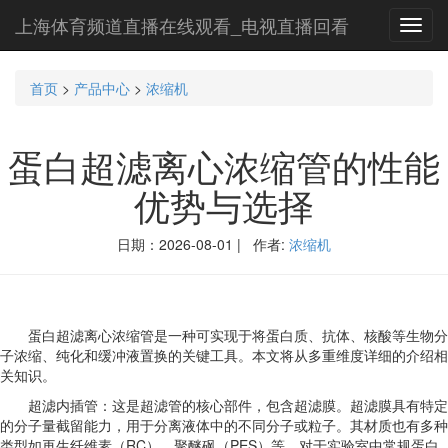
上海体育频道直播在线观看_电视直播回看
Toggl
navig
首页
>
产品中心
>
浓缩机
蛋白超滤离心浓缩管的性能
优势与选择
日期：2026-08-01 | 作者:
浓缩机
蛋白超滤离心浓缩管是一种可实现于将蛋白质、抗体、核酸等生物分
子浓缩、纯化和缓冲液置换的关键工具。本文将从多重维度详细的介绍相
关知识。
超滤内插管‌：这是超滤管的核心部件，包含超滤膜。超滤膜具有特定
的分子量截留能力，用于分离液体中的不同分子或粒子。其材质也有多种
类型如再生纤维素（RC）、聚醚砜（PES）等。对于实验室中常规蛋白