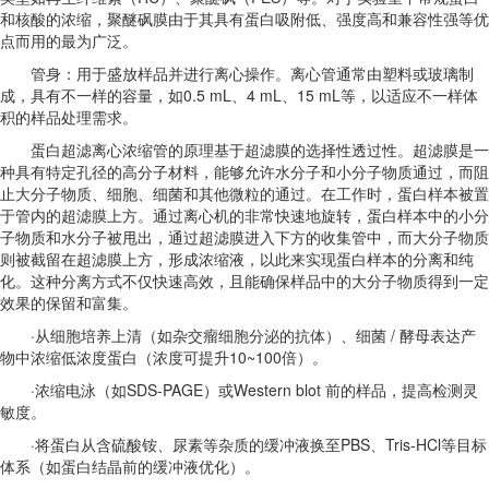
和核酸的浓缩，聚醚砜膜由于其具有蛋白吸附低、强度高和兼容性强等优
点而用的最为广泛。
管身‌：用于盛放样品并进行离心操作。离心管通常由塑料或玻璃制
成，具有不一样的容量，如0.5 mL、4 mL、15 mL等，以适应不一样体
积的样品处理需求。
蛋白超滤离心浓缩管的原理‌基于超滤膜的选择性透过性。超滤膜是一
种具有特定孔径的高分子材料，能够允许水分子和小分子物质通过，而阻
止大分子物质、细胞、细菌和其他微粒的通过。在工作时，蛋白样本被置
于管内的超滤膜上方。通过离心机的非常快速地旋转，蛋白样本中的小分
子物质和水分子被甩出，通过超滤膜进入下方的收集管中，而大分子物质
则被截留在超滤膜上方，形成浓缩液，以此来实现蛋白样本的分离和纯
化。这种分离方式不仅快速高效，且能确保样品中的大分子物质得到一定
效果的保留和富集。
·从细胞培养上清（如杂交瘤细胞分泌的抗体）、细菌 / 酵母表达产
物中浓缩低浓度蛋白（浓度可提升10~100倍）。
·浓缩电泳（如SDS-PAGE）或Western blot 前的样品，提高检测灵
敏度。
·将蛋白从含硫酸铵、尿素等杂质的缓冲液换至PBS、Tris-HCl等目标
体系（如蛋白结晶前的缓冲液优化）。