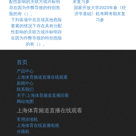
国家开放大学2023年春《经
济学基础》机考网考期末复
下列各项中在呈现其他危险
习参
要素的情况下存在具有分配
性影响的关联方或许标明存
在因为作弊导致的特别危险
的有（）。
首页
产品中心
上海体育频道直播在线观看
新闻中心
联系我们
关于/上海体育频道直播回看
网站地图
上海体育频道直播在线观看
常用浓缩机
上海体育在线直播电视
分级机