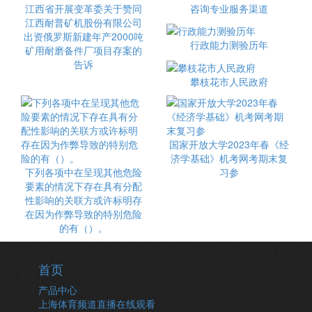
江西省开展变革委关于赞同
咨询专业服务渠道
江西耐普矿机股份有限公司
出资俄罗斯新建年产2000吨
行政能力测验历年
矿用耐磨备件厂项目存案的
告诉
攀枝花市人民政府
国家开放大学2023年春《经
济学基础》机考网考期末复
下列各项中在呈现其他危险
习参
要素的情况下存在具有分配
性影响的关联方或许标明存
在因为作弊导致的特别危险
的有（）。
首页
产品中心
上海体育频道直播在线观看