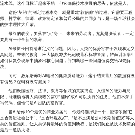
流水线。这个目标听起来不酷，但它确保技术发展的尽头，依然是人。
这份“契约”的制定过程本身，就是重建“软信仰”的过程。它需要工程
师、哲学家、律师、政策制定者和普通公民的共同参与，是一场全球社会
的技术理性大启蒙。
最终的改变，要落在“人”身上。未来的劳动者，尤其是决策者，一定
要具有一种全新的素养。
AI最擅长回答清晰定义的问题。因此，人类的优势将在于发现和定义
真问题。未来的教育，应大幅度减少死记硬背和标准答案，转而训练学生
如何从复杂现象中抽象出核心问题，并判断哪一些问题值得交给AI去解
决。
同时，必须培养对AI输出的健康质疑能力：这个结果背后的数据有没
有偏见？逻辑有没有漏洞？
他们既懂医疗、法律、教育等领域的真实痛点，又懂AI的能力与局
限，能准确地将人类模糊的需求“翻译”成AI可以执行的任务。他们不亲手
写代码，但他们是AI团队的指挥官。
当AI给你10个最优的商业方案时，你最终选择哪一个，应该依据“它
是否促进社会公平”、“是否环境友好”、“是不是满足公司长期价值观”等人
类的价值准则。让人类保持最终的价值判断权，是我们防止被技术反噬的
最后一道防火墙。