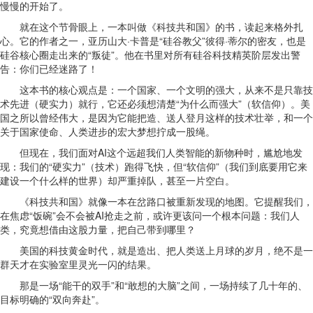
慢慢的开始了。
就在这个节骨眼上，一本叫做《科技共和国》的书，读起来格外扎
心。它的作者之一，亚历山大·卡普是“硅谷教父”彼得·蒂尔的密友，也是
硅谷核心圈走出来的“叛徒”。他在书里对所有硅谷科技精英阶层发出警
告：你们已经迷路了！
这本书的核心观点是：一个国家、一个文明的强大，从来不是只靠技
术先进（硬实力）就行，它还必须想清楚“为什么而强大”（软信仰）。美
国之所以曾经伟大，是因为它能把造、送人登月这样的技术壮举，和一个
关于国家使命、人类进步的宏大梦想拧成一股绳。
但现在，我们面对AI这个远超我们人类智能的新物种时，尴尬地发
现：我们的“硬实力”（技术）跑得飞快，但“软信仰”（我们到底要用它来
建设一个什么样的世界）却严重掉队，甚至一片空白。
《科技共和国》就像一本在岔路口被重新发现的地图。它提醒我们，
在焦虑“饭碗”会不会被AI抢走之前，或许更该问一个根本问题：我们人
类，究竟想借由这股力量，把自己带到哪里？
美国的科技黄金时代，就是造出、把人类送上月球的岁月，绝不是一
群天才在实验室里灵光一闪的结果。
那是一场“能干的双手”和“敢想的大脑”之间，一场持续了几十年的、
目标明确的“双向奔赴”。