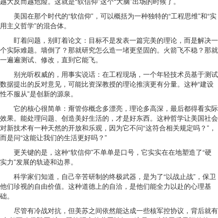
越大反而越危险。这就是“软信仰”这个“大脑”出场的时候了。
美国在那个时代的“软信仰”，可以概括为一种独特的“工程思维”和“实
用主义哲学”的混合体。
盯着问题，别盯着论文：目标不是发表一篇完美的理论，而是解决一
个实际难题。墙倒了？那就研究怎么造一堵更坚固的。火箭飞不稳？那就
一遍遍测试、修改，直到它能飞。
别光听权威的，用事实说话：在工程现场，一个年轻技术员基于测试
数据提出的反对意见，可能比资深教授的理论推演更有分量。这种“建设
性不服从”是创新的源泉。
它的核心很简单：甭管你概念多漂亮，理论多高深，最后都得看实际
效果。能处理问题、创造美好生活的，才是好东西。这种哲学让美国社会
对新技术有一种天然的开放和乐观，因为它不问“这符合相关规定吗？”，
而是问“这能让我们的生活更好吗？”
更关键的是，这种“软信仰”不单单是口号，它实实在在地塑造了“硬
实力”发展的轨迹和边界。
科学家们知道，自己辛苦研制的终极武器，是为了“以战止战”，保卫
他们珍视的自由价值。这种道德上的自洽，是他们能全力以赴的心理基
础。
尽管有冷战对抗，但美苏之间依然能达成一些核军控协议，背后就有