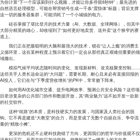
为你计算“下一个应该刷到什么视频，才能让你多停留8秒钟”；最先进的
自然语言处理模型，可能在帮营销号生成一千条“震惊体”标题；背后支撑
这一切的服务器集群，可能消耗了一个小城镇的电力。
硅谷掌握了堪比登月的技术力量（AI、大数据、全球网络），但其中
大部分精英的雄心，却收缩到了“如何更好地卖货、送外卖”这个狭窄的赛
道上。
我们正在把最聪明的大脑和最强大的技术，锁在“让人上瘾”的消费主
义循环里，这在某种程度上预示着它们一定会从那些真正艰难但重要的领
域撤出。
模拟气候平均状态随时间的变化、发现新材料、攻克核聚变控制……
这些关乎人类长远命运的“大问题”，需要长期、耐心且未必有直接回报的
AI投入，它们在与“下季度营收增长”的PK中，常常败下阵来。
如何用AI优化城市交通、提升电网效率、预测公共安全风险？这些项
目牵涉复杂的公共部门协作和数据开放，其“商业魅力”远不如开发一款新
的社交软件。
这种“歧路”的本质，是科技硬实力的发展，与国家及人类社会的脱
钩。它不再是建造“大教堂”的合力，而是变成了无数个自娱自乐、争夺流
量的“精致小摊”。
更深的危机还不止硬科技跑错了方向，更因我们的哲学与价值观不仅
没有纠正它，反而在给它加油鼓劲，就像拆掉了一辆车上的方向盘。