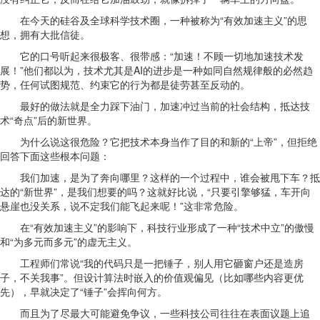
在今天的硅谷及全球科学技术圈，一种被称为“有效加速主义”的思
想，拥有大批信徒。
它的口号听起来很极客、很带感：“加速！不顾一切地加速技术发
展！”他们都以为，技术尤其是AI的进步是一种如同自然规律般的必然趋
势，任何试图规范、约束它的行为都是徒劳甚至反动的。
最好的做法就是全力踩下油门，加速冲过当前的社会结构，抵达技
术“奇点”后的新世界。
为什么说这很危险？它把技术本身当作了目的和新的“上帝”，但拒绝
回答下面这些根本问题：
我们加速，是为了奔向哪里？这样的一个过程中，谁会被甩下车？抵
达的“新世界”，是我们想要的吗？这就好比说，“只要引擎够猛，车开向
悬崖也没关系，说不定我们能飞起来呢！”这非常危险。
在“有效加速主义”的影响下，科技行业形成了一种“技术中立”的傲慢
和“为多元而多元”的虚无主义。
工程师们常说“我的代码只是一把锤子，别人用它砸窗户还是造房
子，不关我事”。但设计算法时嵌入的价值观偏见（比如哪些内容更优
先），早就决定了“锤子”会挥向何方。
而且为了尽最大可能避免争议，一些科技公司往往在表面议题上追