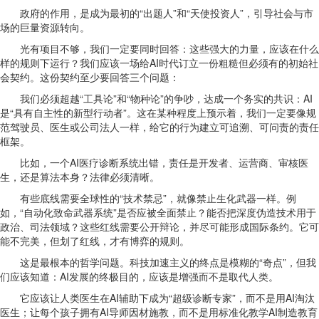
政府的作用，是成为最初的“出题人”和“天使投资人”，引导社会与市
场的巨量资源转向。
光有项目不够，我们一定要同时回答：这些强大的力量，应该在什么
样的规则下运行？我们应该一场给AI时代订立一份粗糙但必须有的初始社
会契约。这份契约至少要回答三个问题：
我们必须超越“工具论”和“物种论”的争吵，达成一个务实的共识：AI
是“具有自主性的新型行动者”。这在某种程度上预示着，我们一定要像规
范驾驶员、医生或公司法人一样，给它的行为建立可追溯、可问责的责任
框架。
比如，一个AI医疗诊断系统出错，责任是开发者、运营商、审核医
生，还是算法本身？法律必须清晰。
有些底线需要全球性的“技术禁忌”，就像禁止生化武器一样。例
如，“自动化致命武器系统”是否应被全面禁止？能否把深度伪造技术用于
政治、司法领域？这些红线需要公开辩论，并尽可能形成国际条约。它可
能不完美，但划了红线，才有博弈的规则。
这是最根本的哲学问题。科技加速主义的终点是模糊的“奇点”，但我
们应该知道：AI发展的终极目的，应该是增强而不是取代人类。
它应该让人类医生在AI辅助下成为“超级诊断专家”，而不是用AI淘汰
医生；让每个孩子拥有AI导师因材施教，而不是用标准化教学AI制造教育