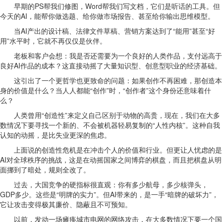
早期的PS帮我们修图，Word帮我们写文档，它们是听话的工具。但
今天的AI，能帮你做选题、给你做市场报告、甚至给你输出思维模型。
当AI产出的设计稿、法律文件草稿、营销方案达到了“能用”甚至“好
用”水平时，它就不再仅仅是伙伴。
老板和客户会想：我是否还需要为一个良好的人类作品，支付远高于
良好AI作品的成本？这直接动摇了大量知识型、创意型职业的经济基础。
这引出了一个更哲学也更致命的问题：如果创作不再困难，那创造本
身的价值是什么？当人人都能“创作”时，“创作者”这个身份还意味着什
么？
人类曾用“创造性”来定义自己区别于动物的高贵，现在，我们在大多
数情况下要寻找一个新的、不会被机器轻易复制的“人性内核”。这种自我
认知的动摇，是比失业更深的焦虑。
上面说的创造性危机是在冲击个人的价值和行业。但更让人忧虑的是
AI对全球秩序的挑战，这是在动摇国家之间博弈的棋盘，而且把棋盘从明
面挪到了暗处，规则全改了。
过去，大国竞争的硬指标很直观：你有多少航母，多少核弹头，
GDP多少。这些是“明牌的实力”。但AI带来的，是一手“暗牌的破坏力”，
它让攻击变得极其廉价、隐蔽且不可预知。
以前，发动一场瘫痪城市电网的网络攻击，在大多数情况下要一个国