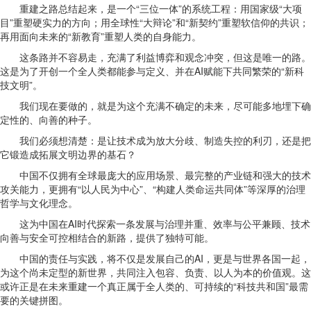
重建之路总结起来，是一个“三位一体”的系统工程：用国家级“大项
目”重塑硬实力的方向；用全球性“大辩论”和“新契约”重塑软信仰的共识；
再用面向未来的“新教育”重塑人类的自身能力。
这条路并不容易走，充满了利益博弈和观念冲突，但这是唯一的路。
这是为了开创一个全人类都能参与定义、并在AI赋能下共同繁荣的“新科
技文明”。
我们现在要做的，就是为这个充满不确定的未来，尽可能多地埋下确
定性的、向善的种子。
我们必须想清楚：是让技术成为放大分歧、制造失控的利刃，还是把
它锻造成拓展文明边界的基石？
中国不仅拥有全球最庞大的应用场景、最完整的产业链和强大的技术
攻关能力，更拥有“以人民为中心”、“构建人类命运共同体”等深厚的治理
哲学与文化理念。
这为中国在AI时代探索一条发展与治理并重、效率与公平兼顾、技术
向善与安全可控相结合的新路，提供了独特可能。
中国的责任与实践，将不仅是发展自己的AI，更是与世界各国一起，
为这个尚未定型的新世界，共同注入包容、负责、以人为本的价值观。这
或许正是在未来重建一个真正属于全人类的、可持续的“科技共和国”最需
要的关键拼图。