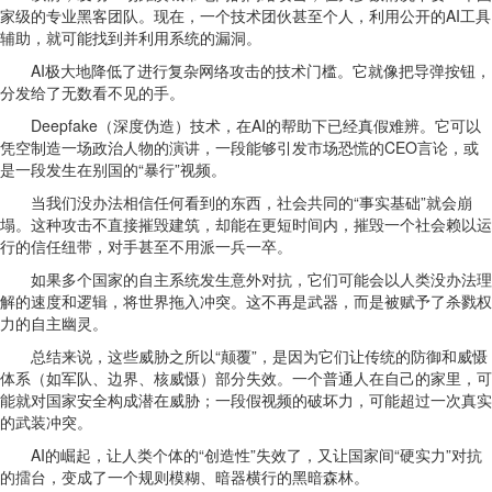
家级的专业黑客团队。现在，一个技术团伙甚至个人，利用公开的AI工具
辅助，就可能找到并利用系统的漏洞。
AI极大地降低了进行复杂网络攻击的技术门槛。它就像把导弹按钮，
分发给了无数看不见的手。
Deepfake（深度伪造）技术，在AI的帮助下已经真假难辨。它可以
凭空制造一场政治人物的演讲，一段能够引发市场恐慌的CEO言论，或
是一段发生在别国的“暴行”视频。
当我们没办法相信任何看到的东西，社会共同的“事实基础”就会崩
塌。这种攻击不直接摧毁建筑，却能在更短时间内，摧毁一个社会赖以运
行的信任纽带，对手甚至不用派一兵一卒。
如果多个国家的自主系统发生意外对抗，它们可能会以人类没办法理
解的速度和逻辑，将世界拖入冲突。这不再是武器，而是被赋予了杀戮权
力的自主幽灵。
总结来说，这些威胁之所以“颠覆”，是因为它们让传统的防御和威慑
体系（如军队、边界、核威慑）部分失效。一个普通人在自己的家里，可
能就对国家安全构成潜在威胁；一段假视频的破坏力，可能超过一次真实
的武装冲突。
AI的崛起，让人类个体的“创造性”失效了，又让国家间“硬实力”对抗
的擂台，变成了一个规则模糊、暗器横行的黑暗森林。