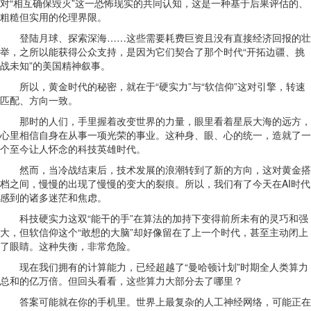
对“相互确保毁灭”这一恐怖现实的共同认知，这是一种基于后果评估的、
粗糙但实用的伦理界限。
登陆月球、探索深海……这些需要耗费巨资且没有直接经济回报的壮
举，之所以能获得公众支持，是因为它们契合了那个时代“开拓边疆、挑
战未知”的美国精神叙事。
所以，黄金时代的秘密，就在于“硬实力”与“软信仰”这对引擎，转速
匹配、方向一致。
那时的人们，手里握着改变世界的力量，眼里看着星辰大海的远方，
心里相信自身在从事一项光荣的事业。这种身、眼、心的统一，造就了一
个至今让人怀念的科技英雄时代。
然而，当冷战结束后，技术发展的浪潮转到了新的方向，这对黄金搭
档之间，慢慢的出现了慢慢的变大的裂痕。所以，我们有了今天在AI时代
感到的诸多迷茫和焦虑。
科技硬实力这双“能干的手”在算法的加持下变得前所未有的灵巧和强
大，但软信仰这个“敢想的大脑”却好像留在了上一个时代，甚至主动闭上
了眼睛。这种失衡，非常危险。
现在我们拥有的计算能力，已经超越了“曼哈顿计划”时期全人类算力
总和的亿万倍。但回头看看，这些算力大部分去了哪里？
答案可能就在你的手机里。世界上最复杂的人工神经网络，可能正在