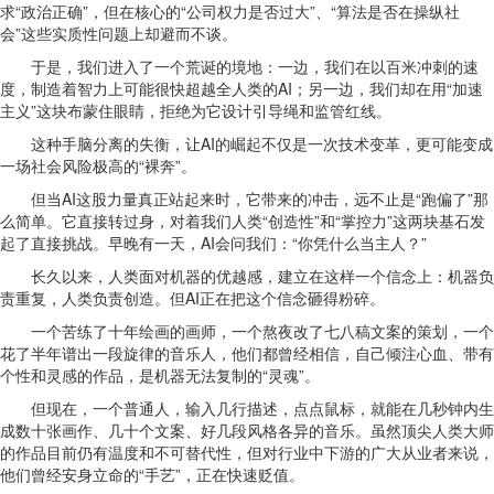
求“政治正确”，但在核心的“公司权力是否过大”、“算法是否在操纵社
会”这些实质性问题上却避而不谈。
于是，我们进入了一个荒诞的境地：一边，我们在以百米冲刺的速
度，制造着智力上可能很快超越全人类的AI；另一边，我们却在用“加速
主义”这块布蒙住眼睛，拒绝为它设计引导绳和监管红线。
这种手脑分离的失衡，让AI的崛起不仅是一次技术变革，更可能变成
一场社会风险极高的“裸奔”。
但当AI这股力量真正站起来时，它带来的冲击，远不止是“跑偏了”那
么简单。它直接转过身，对着我们人类“创造性”和“掌控力”这两块基石发
起了直接挑战。早晚有一天，AI会问我们：“你凭什么当主人？”
长久以来，人类面对机器的优越感，建立在这样一个信念上：机器负
责重复，人类负责创造。但AI正在把这个信念砸得粉碎。
一个苦练了十年绘画的画师，一个熬夜改了七八稿文案的策划，一个
花了半年谱出一段旋律的音乐人，他们都曾经相信，自己倾注心血、带有
个性和灵感的作品，是机器无法复制的“灵魂”。
但现在，一个普通人，输入几行描述，点点鼠标，就能在几秒钟内生
成数十张画作、几十个文案、好几段风格各异的音乐。虽然顶尖人类大师
的作品目前仍有温度和不可替代性，但对行业中下游的广大从业者来说，
他们曾经安身立命的“手艺”，正在快速贬值。