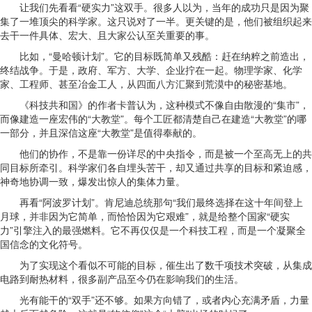
让我们先看看“硬实力”这双手。很多人以为，当年的成功只是因为聚
集了一堆顶尖的科学家。这只说对了一半。更关键的是，他们被组织起来
去干一件具体、宏大、且大家公认至关重要的事。
比如，“曼哈顿计划”。它的目标既简单又残酷：赶在纳粹之前造出，
终结战争。于是，政府、军方、大学、企业拧在一起。物理学家、化学
家、工程师、甚至冶金工人，从四面八方汇聚到荒漠中的秘密基地。
《科技共和国》的作者卡普认为，这种模式不像自由散漫的“集市”，
而像建造一座宏伟的“大教堂”。每个工匠都清楚自己在建造“大教堂”的哪
一部分，并且深信这座“大教堂”是值得奉献的。
他们的协作，不是靠一份详尽的中央指令，而是被一个至高无上的共
同目标所牵引。科学家们各自埋头苦干，却又通过共享的目标和紧迫感，
神奇地协调一致，爆发出惊人的集体力量。
再看“阿波罗计划”。肯尼迪总统那句“我们最终选择在这十年间登上
月球，并非因为它简单，而恰恰因为它艰难”，就是给整个国家“硬实
力”引擎注入的最强燃料。它不再仅仅是一个科技工程，而是一个凝聚全
国信念的文化符号。
为了实现这个看似不可能的目标，催生出了数千项技术突破，从集成
电路到耐热材料，很多副产品至今仍在影响我们的生活。
光有能干的“双手”还不够。如果方向错了，或者内心充满矛盾，力量