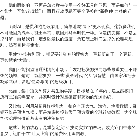
我们面临的，不再是怎么样去使用一个好工具的问题，而是如何与一
个能力上可能超越我们，而且行动逻辑不完全受控的“新物种”共处的问
题。
面对AI，恐慌和抱怨没有用，简单地喊“停下”更不现实。这就像我们
不可能因为汽车可能出车祸，就回到马车时代一样。问题的关键，不是丢
掉引擎，而是我们一定要以最快的速度，为它装上我们丢掉的伦理与规
则，还有目标与使命。
重建“科技共和国”，就是要让狂奔的硬实力，重新听命于一个更新、
更智慧的“大脑”。
我们不能指望追逐利润的市场，自发地把资源投向那些最重要但不赚
钱的领域。这时，就需要找回一些“黄金时代”的组织智慧：由国家和社会
凝聚共识，发起“使命导向”的超级项目。
比如，集中顶尖AI算力与生物学家，目标是在10年内，建立能模拟
所有已知病毒变异、并实时设计对应疫苗和药物的预测系统。
又比如，利用AI超强模拟能力，整合全球大气、海洋、地质数据，目
标不仅是预测气候，更是精密模拟各类干预方案的全球连锁效应，为全球
气候治理提供前所未有的决策依据。
这些计划的核心，是重新定义“科技硬实力”的赛场。攻克它们带来的
意义，远胜于在“让人上瘾”的消费应用里内卷。