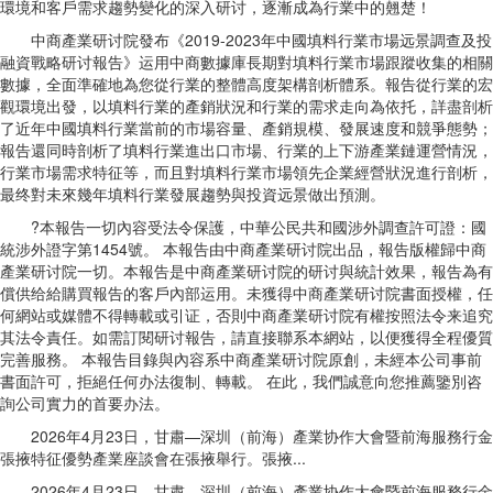
環境和客戶需求趨勢變化的深入研讨，逐漸成為行業中的翹楚！
中商產業研讨院發布《2019-2023年中國填料行業市場远景調查及投
融資戰略研讨報告》运用中商數據庫長期對填料行業市場跟蹤收集的相關
數據，全面準確地為您從行業的整體高度架構剖析體系。報告從行業的宏
觀環境出發，以填料行業的產銷狀況和行業的需求走向為依托，詳盡剖析
了近年中國填料行業當前的市場容量、產銷規模、發展速度和競爭態勢；
報告還同時剖析了填料行業進出口市場、行業的上下游產業鏈運營情況，
行業市場需求特征等，而且對填料行業市場領先企業經營狀況進行剖析，
最终對未來幾年填料行業發展趨勢與投資远景做出預測。
?本報告一切內容受法令保護，中華公民共和國涉外調查許可證：國
統涉外證字第1454號。 本報告由中商產業研讨院出品，報告版權歸中商
產業研讨院一切。本報告是中商產業研讨院的研讨與統計效果，報告為有
償供给給購買報告的客戶內部运用。未獲得中商產業研讨院書面授權，任
何網站或媒體不得轉載或引证，否則中商產業研讨院有權按照法令来追究
其法令責任。如需訂閱研讨報告，請直接聯系本網站，以便獲得全程優質
完善服務。 本報告目錄與內容系中商產業研讨院原創，未經本公司事前
書面許可，拒絕任何办法復制、轉載。 在此，我們誠意向您推薦鑒別咨
詢公司實力的首要办法。
2026年4月23日，甘肅—深圳（前海）產業协作大會暨前海服務行金
張掖特征優勢產業座談會在張掖舉行。張掖...
2026年4月23日，甘肅—深圳（前海）產業协作大會暨前海服務行金