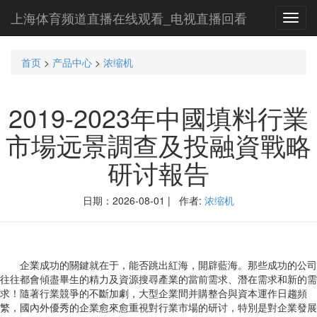
上海体育频道直播在线观看_电视直播回看
Toggl
navig
首页
>
产品中心
>
浓缩机
2019-2023年中國填料行業
市場远景調查及投融資戰略
研讨報告
日期：2026-08-01 | 作者:
浓缩机
企業成功的關鍵就在于，能否跳出紅海，開辟藍海。那些成功的公司
往往都會傾盡畢生的精力及資源搜尋產業的當前需求、潛在需求和新的需
求！隨著行業競爭的不斷加劇，大型企業間并購整合與資本運作日趨頻
繁，國內外優秀的企業愈來愈重視對行業市場的研讨，特別是對企業發展