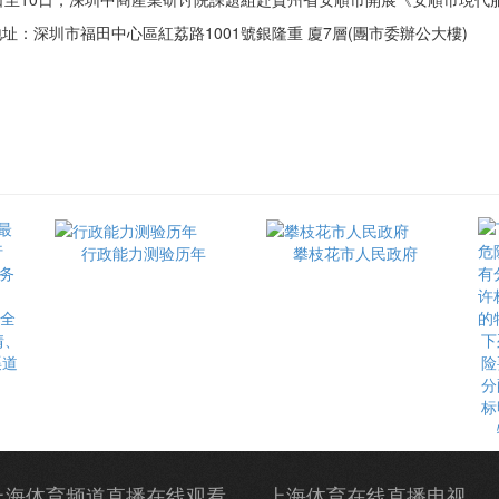
深圳市福田中心區紅荔路1001號銀隆重 廈7層(團市委辦公大樓)
行政能力测验历年
攀枝花市人民政府
最全
情、
下
渠道
险
分
标
上海体育频道直播在线观看
上海体育在线直播电视