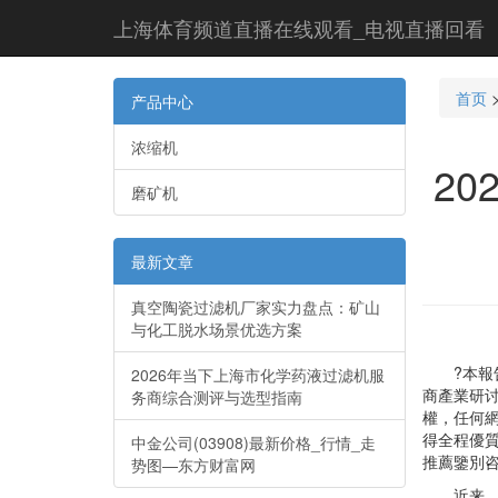
上海体育频道直播在线观看_电视直播回看
首页
产品中心
浓缩机
2
磨矿机
最新文章
真空陶瓷过滤机厂家实力盘点：矿山
与化工脱水场景优选方案
?本報告
2026年当下上海市化学药液过滤机服
商產業研
务商综合测评与选型指南
權，任何
得全程優質
中金公司(03908)最新价格_行情_走
推薦鑒別
势图—东方财富网
近来，中