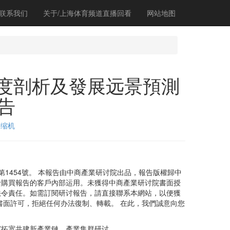
联系我们
关于/上海体育频道直播回看
网站地图
場深度剖析及發展远景預測
告
浓缩机
454號。 本報告由中商產業研讨院出品，報告版權歸中
給購買報告的客戶內部运用。未獲得中商產業研讨院書面授
法令責任。如需訂閱研讨報告，請直接聯系本網站，以便獲
書面許可，拒絕任何办法復制、轉載。 在此，我們誠意向您
宽共建新產業鏈、產業集群研讨...