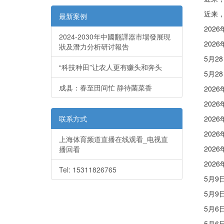
近来，中
最新案例
2026年
2024-2030年中國翻譯器市場發展現
2026年
狀及潛力分析研讨報告
5月28日
“科技种田”让农人更有赚头和奔头
5月28日
成县：春至田间忙 静待菌菜香
2026年
2026年
联系方式
2026年
2026年
上海体育频道直播在线观看_电视直
2026年
播回看
2026年
Tel: 15311826765
5月9日
5月9日
5月6日至
5月6日至