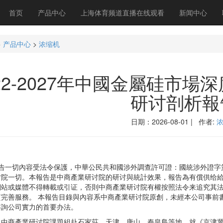
首页
产品中心
上海体育频道直播在线观看
新闻中心
>
产品中心
>
浓缩机
022-2027年中國金屬硅市
研讨剖析報
日期：2026-08-01 | 作者:
一切內容受法令保護，中華公民共和國涉外調查許可證：國統涉外證字第1
讨院一切。本報告是中商產業研讨院的研讨與統計效果，報告為有償供给
網站或媒體不得轉載或引证，否則中商產業研讨院有權按照法令来追究其
完善服務。 本報告目錄與內容系中商產業研讨院原創，未經本公司事前
咨詢公司實力的首要办法。
商產業研讨院課題組赴石家莊、天津、唐山、秦皇島等地，就《京津冀拓