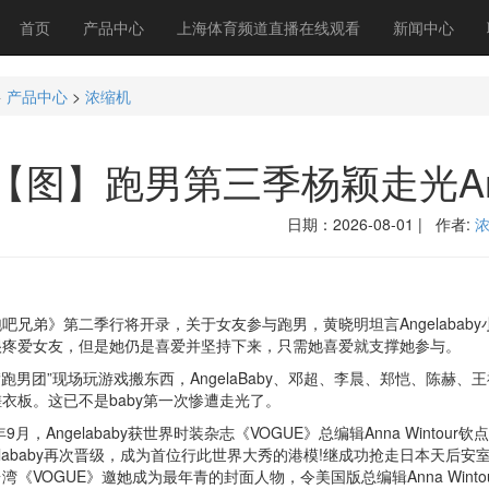
首页
产品中心
上海体育频道直播在线观看
新闻中心
>
产品中心
>
浓缩机
【图】跑男第三季杨颖走光Ang
日期：2026-08-01 | 作者:
弟》第二季行将开录，关于女友参与跑男，黄晓明坦言Angelabab
很疼爱女友，但是她仍是喜爱并坚持下来，只需她喜爱就支撑她参与。
男团”现场玩游戏搬东西，AngelaBaby、邓超、李晨、郑恺、陈赫、王祖
衣板。这已不是baby第一次惨遭走光了。
月，Angelababy获世界时装杂志《VOGUE》总编辑Anna Wintour钦点，
gelababy再次晋级，成为首位行此世界大秀的港模!继成功抢走日本天后
湾《VOGUE》邀她成为最年青的封面人物，令美国版总编辑Anna Wint