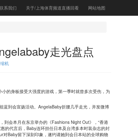
联系我们
关于/上海体育频道直播回看
网站地图
elababy走光盘点
浓缩机
y小小的身板接受大强度的游戏，第一季时就曾多次受伤，为
蓝到会宣扬活动。AngelaBaby折腰几乎走光，并发微博
到会本月在东京举办的《Fashions Night Out》，“香港
安室惠的代言后，Baby连环担任日本及台湾多本时装杂志的封
our对Baby留下深刻印象，遂约请她到会日本站的全球购物