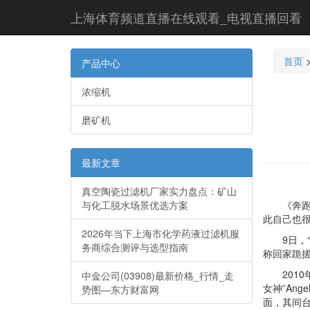
上海体育频道直播在线观看_电视直播回看
首页
产品中心
浓缩机
磨矿机
最新文章
真空陶瓷过滤机厂家实力盘点：矿山
与化工脱水场景优选方案
《奔跑吧兄
此自己也
2026年当下上海市化学药液过滤机服
9日，“跑
务商综合测评与选型指南
称回家跪搓
2010年9
中金公司(03908)最新价格_行情_走
女神”An
势图—东方财富网
面，其间台