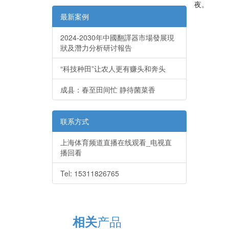
夜。
最新案例
2024-2030年中國翻譯器市場發展現
狀及潛力分析研讨報告
“科技种田”让农人更有赚头和奔头
成县：春至田间忙 静待菌菜香
联系方式
上海体育频道直播在线观看_电视直
播回看
Tel: 15311826765
产品
相关