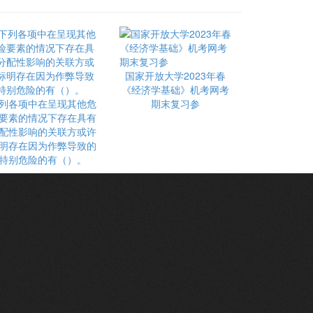
国家开放大学2023年春
《经济学基础》机考网考
列各项中在呈现其他危
期末复习参
要素的情况下存在具有
配性影响的关联方或许
明存在因为作弊导致的
特别危险的有（）。