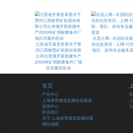
水泥人网--水泥职业
江西省开展变革委关于赞
的信息资讯 - 人网-行
同江西耐普矿机股份有限
项目、咨询专业服务
公司出资俄罗斯新建年产
2000吨矿用耐磨备件厂项
目存案的告诉
首页
产品中心
上海体育频道直播在线观看
新闻中心
联系我们
关于/上海体育频道直播回看
网站地图