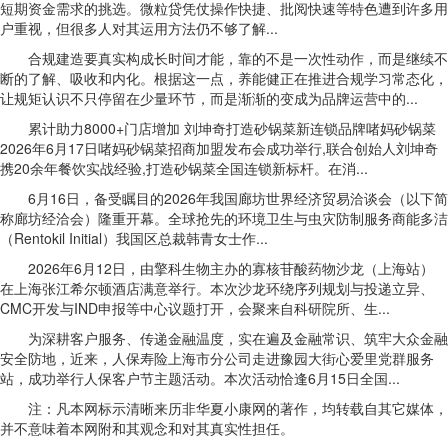
短期资金需求的挑选。微粒贷凭仗操作快捷、批阅快速等特色遭到许多用
户重视，但很多人对其运用方法仍不够了解...
合规建造要真实构成长时间才能，靠的不是一次性动作，而是继续不
断的了解、吸收和内化。根据这一点，养能健正在推进合规学习常态化，
让规矩认识不只停留在少量环节，而是渐渐的变成为品牌运营中的...
累计助力8000+门店增加 刘坤奇打造砂锅菜新连锁品牌啫妈砂锅菜
2026年6月17日啫妈砂锅菜招商加盟发布会成功举行,联合创始人刘坤奇
携20余年餐饮实战经验,打造砂锅菜全国连锁新标杆。在消...
6月16日，备受瞩目的2026年我国廊坊世界经济贸易洽谈会（以下简
称廊坊经洽会）隆重开幕。全球抢先的环境卫生与虫灾防制服务商能多洁
（Rentokil Initial）我国区总裁韩青女士作...
2026年6月12日，由擎科生物主办的寡核苷酸药物沙龙（上海站）
在上海张江希尔顿酒店满意举行。本次沙龙环绕序列规划与投递立异、
CMC开发与IND申报等中心议题打开，会聚来自科研院所、生...
为深耕客户服务、传递金融温度，实在遍及金融常识、筑牢大众金融
安全防地，近来，人保寿险上海市分公司走进豫园大街心爱里党群服务
站，成功举行人保客户节主题活动。本次活动恰逢6月15日全国...
注：凡本网标示清晰来历非华夏小康网的著作，均转载自其它媒体，
并不意味着本网附和其观念和对其真实性担任。