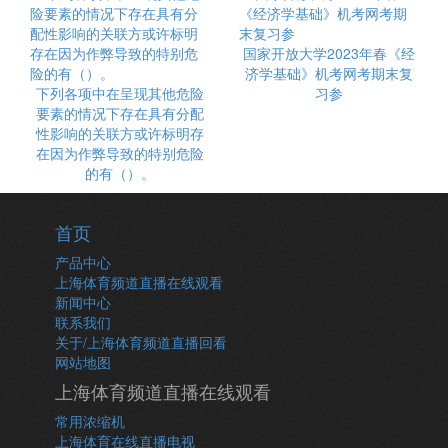
国家开放大学2023年春《经
济学基础》机考网考期末复
下列各项中在呈现其他危险
习参
要素的情况下存在具有分配
性影响的关联方或许标明存
在因为作弊导致的特别危险
的有（）。
首页
产品中心
上海体育频道直播在线观看
新闻中心
联系我们
关于/上海体育频道直播回看
网站地图
上海体育频道直播在线观看
常用浓缩机
上海体育在线直播电视