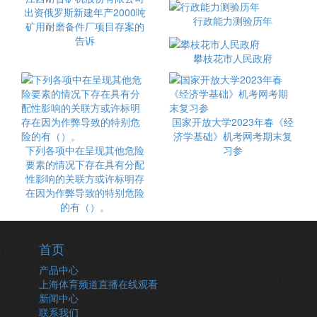
出资俄罗斯新建年产2000吨
行政能力测验历年
矿用耐磨备件厂项目存案的
告诉
攀枝花市人民政府
国家开放大学2023年春《经
济学基础》机考网考期末复
下列各项中在呈现其他危险
习参
要素的情况下存在具有分配
性影响的关联方或许标明存
在因为作弊导致的特别危险
的有（）。
首页
产品中心
上海体育频道直播在线观看
新闻中心
联系我们