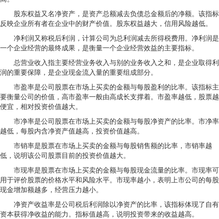
股东权益又名净资产，是资产总额减去负债总金额后的净额。该指标
反映企业所有者在企业中的财产价值。股东权益越大，信用风险越低。
净利润又称税后利润，计算公司为总利润减去所得税费用。净利润是
一个企业经营的最终成果，是衡量一个企业经营效益的主要指标。
总营业收入指主要经营业务收入与别的业务收入之和，是企业取得利
润的重要保障，是企业现金流入量的重要组成部分。
市盈率是公司股票在市场上买卖的金额与每股盈利的比率。该指标主
要衡量公司的价值，高市盈率一般由高成长支撑着。市盈率越低，股票越
便宜，相对投资价值越大。
市净率是公司股票在市场上买卖的金额与每股净资产的比率。市净率
越低，每股内含净资产值越高，投资价值越高。
市销率是股票在市场上买卖的金额与每股销售额的比率，市销率越
低，说明该公司股票目前的投资价值越大。
市现率是股票在市场上买卖的金额与每股现金流量的比率。市现率可
用于评价股票的价格水平和风险水平。市现率越小，表明上市公司的每股
现金增加额越多，经营压力越小。
净资产收益率是公司税后利润除以净资产的比率，该指标体现了自有
资本获得净收益的能力。指标值越高，说明投资带来的收益越高。