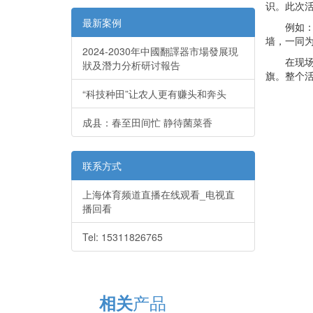
识。此次活
最新案例
例如：光
墙，一同为
2024-2030年中國翻譯器市場發展現
在现场，
狀及潛力分析研讨報告
旗。整个
“科技种田”让农人更有赚头和奔头
成县：春至田间忙 静待菌菜香
联系方式
上海体育频道直播在线观看_电视直
播回看
Tel: 15311826765
产品
相关