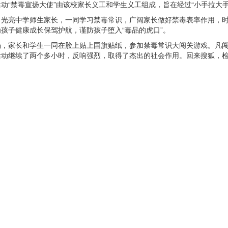
动“禁毒宣扬大使”由该校家长义工和学生义工组成，旨在经过“小手拉大手
亮中学师生家长，一同学习禁毒常识，广阔家长做好禁毒表率作用，时
孩子健康成长保驾护航，谨防孩子堕入“毒品的虎口”。
家长和学生一同在脸上贴上国旗贴纸，参加禁毒常识大闯关游戏。凡闯
活动继续了两个多小时，反响强烈，取得了杰出的社会作用。回来搜狐，