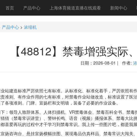
首页
产品中心
上海体育频道直播在线观看
新闻中心
>
产品中心
>
浓缩机
【48812】禁毒增强实
日期：2026-08-01 | 作者:
站建造标准严厉依照七有标准。从标准化、标准化着手，严厉依照有作
职责准则、有作业作用的七有标准，对禁毒作业站做改造，标准设置了医
装了各项准则、门牌、宣扬栏和文明墙，装备了必要的作业设备。
：领导人致辞体系、人体扫描机、VR禁毒体会、禁毒百科全书、禁毒报
猜猜猜（禁毒常识讲堂）、警钟长鸣、语音（视频）播报体系、禁毒大比
们都喜爱再玩的过程中才干学习到禁毒常识。我上传一些图片吧，都是我
扬咨询台、悬挂宣扬横幅挂图、展现毒品仿真样品、禁毒常识大闯关、