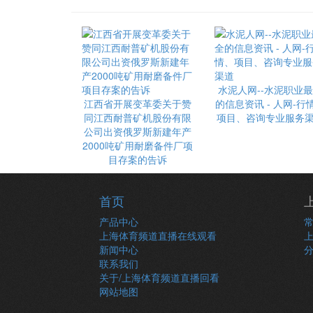
水泥人网--水泥职业
江西省开展变革委关于赞
的信息资讯 - 人网-行
同江西耐普矿机股份有限
项目、咨询专业服务
公司出资俄罗斯新建年产
2000吨矿用耐磨备件厂项
目存案的告诉
首页
产品中心
上海体育频道直播在线观看
新闻中心
联系我们
关于/上海体育频道直播回看
网站地图