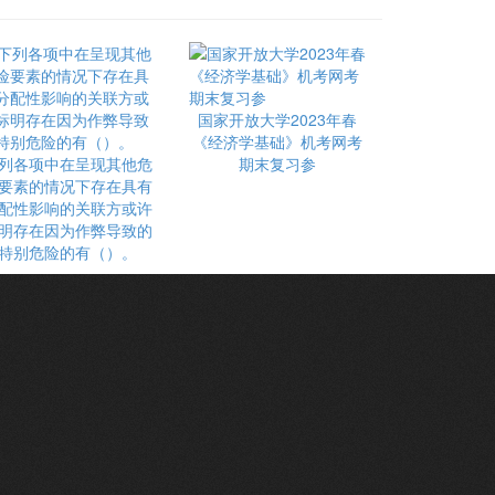
国家开放大学2023年春
《经济学基础》机考网考
列各项中在呈现其他危
期末复习参
要素的情况下存在具有
配性影响的关联方或许
明存在因为作弊导致的
特别危险的有（）。