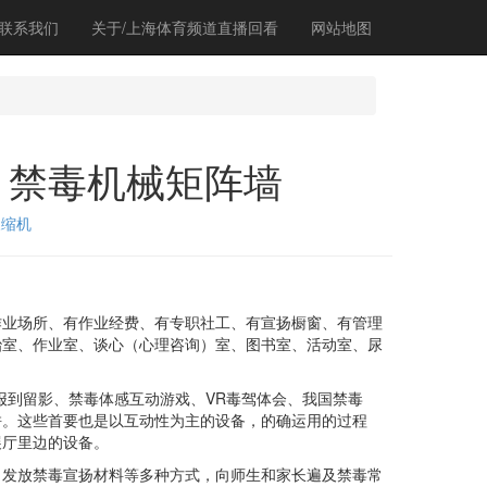
联系我们
关于/上海体育频道直播回看
网站地图
际、禁毒机械矩阵墙
浓缩机
业场所、有作业经费、有专职社工、有宣扬橱窗、有管理
治室、作业室、谈心（心理咨询）室、图书室、活动室、尿
到留影、禁毒体感互动游戏、VR毒驾体会、我国禁毒
拼。这些首要也是以互动性为主的设备，的确运用的过程
展厅里边的设备。
发放禁毒宣扬材料等多种方式，向师生和家长遍及禁毒常