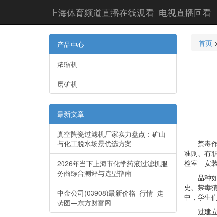
上海体育频道直播在线观看_电视直播回看
首页
产品中心
浓缩机
磨矿机
最新文章
真空陶瓷过滤机厂家实力盘点：矿山
与化工脱水场景优选方案
禁毒作业
准则、有
检室，安
2026年当下上海市化学药液过滤机服
务商综合测评与选型指南
品种如下
史、禁毒
中金公司(03908)最新价格_行情_走
中，学生
势图—东方财富网
过建立宣