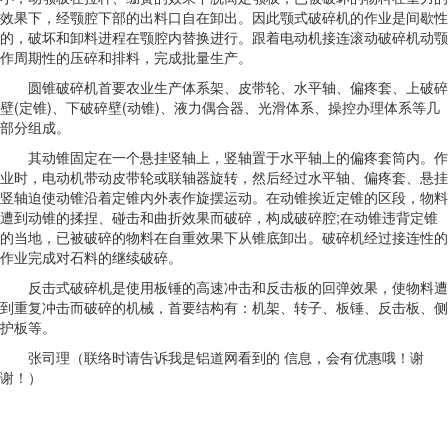
效果下，经颚腔下部的出料口自在卸出。因此颚式破碎机的作业是间歇性
的，破坏和卸料进程在颚腔内替换进行。跟着电动机接连滚动破碎机动颚
作周期性的压碎和排料，完成批量生产。
圆锥破碎机首要农业生产体系架、皮带轮、水平轴、偏疼套、上破碎
壁(定锥)、下破碎壁(动锥)、液力偶合器、光滑体系、操控办理体系等几
部分组成。
其动锥固定在一个悬挂竖轴上，竖轴置于水平轴上的偏疼套筒内。作
业时，电动机带动皮带轮或联轴器旋转，然后经过水平轴、偏疼套、悬挂
竖轴迫使动锥沿着定锥内外表作旋摆运动。在动锥挨近定锥的区段，物料
遭到动锥的揉捏、碰击和曲折效果而破碎，构成破碎腔;在动锥违背定锥
的当地，已被破碎的物料在自重效果下从锥底卸出。破碎机经过接连性的
作业完成对石料的继续破碎。
反击式破碎机是使用板锤的高速冲击和反击板的回弹效果，使物料遭
到重复冲击而破碎的机械，首要结构有：机架、转子、板锤、反击板、侧
护板等。
张司理（联络时请告诉我是铝道网看到的 信息，会有优惠哦！谢
谢！）