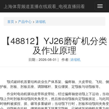
上海体育频道直播在线观看_电视直播回看
Toggl
navig
首页
>
产品中心
>
浓缩机
【48812】YJ26磨矿机分类
及作业原理
日期：2026-08-01 | 作者:
浓缩机
颚式破碎机首要结构农业生产体系架、偏疼轴、大皮带轮、飞轮、侧
护板、肘板、肘板后座、调隙螺杆、复位绷簧、定颚板与动颚板等。
作业时电动机驱动皮带和皮带轮，经过偏疼轴使动颚上下运动，当动
颚上升时肘板和动颚间夹角变大，然后推动动颚板向定颚板挨近，与此同
时物料被揉捏、搓、碾等多重破碎；当动颚下行时，肘板和动颚间夹角变
小，动颚板在拉杆、绷簧的效果下脱离定颚板，已被破坏的物料在重力的