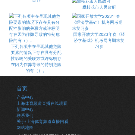
攀枝花市人民政府
国家开放大学2023年春《经
济学基础》机考网考期末复
下列各项中在呈现其他危险
习参
要素的情况下存在具有分配
性影响的关联方或许标明存
在因为作弊导致的特别危险
的有（）。
首页
产品中心
上海体育频道直播在线观看
新闻中心
联系我们
关于/上海体育频道直播回看
网站地图