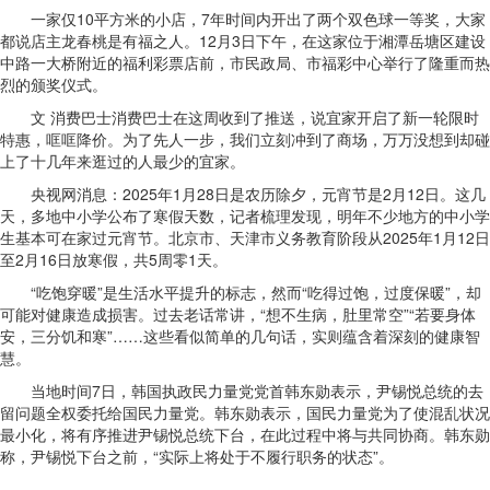
一家仅10平方米的小店，7年时间内开出了两个双色球一等奖，大家
都说店主龙春桃是有福之人。12月3日下午，在这家位于湘潭岳塘区建设
中路一大桥附近的福利彩票店前，市民政局、市福彩中心举行了隆重而热
烈的颁奖仪式。
文 消费巴士消费巴士在这周收到了推送，说宜家开启了新一轮限时
特惠，哐哐降价。为了先人一步，我们立刻冲到了商场，万万没想到却碰
上了十几年来逛过的人最少的宜家。
央视网消息：2025年1月28日是农历除夕，元宵节是2月12日。这几
天，多地中小学公布了寒假天数，记者梳理发现，明年不少地方的中小学
生基本可在家过元宵节。北京市、天津市义务教育阶段从2025年1月12日
至2月16日放寒假，共5周零1天。
“吃饱穿暖”是生活水平提升的标志，然而“吃得过饱，过度保暖”，却
可能对健康造成损害。过去老话常讲，“想不生病，肚里常空”“若要身体
安，三分饥和寒”……这些看似简单的几句话，实则蕴含着深刻的健康智
慧。
当地时间7日，韩国执政民力量党党首韩东勋表示，尹锡悦总统的去
留问题全权委托给国民力量党。韩东勋表示，国民力量党为了使混乱状况
最小化，将有序推进尹锡悦总统下台，在此过程中将与共同协商。韩东勋
称，尹锡悦下台之前，“实际上将处于不履行职务的状态”。