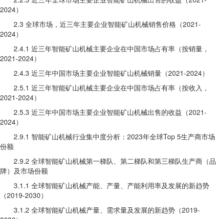
2024）
2.3 全球市场，近三年主要企业智能矿山机械销售价格（2021-
2024）
2.4.1 近三年智能矿山机械主要企业在中国市场占有率（按销量，
2021-2024）
2.4.3 近三年中国市场主要企业智能矿山机械销量（2021-2024）
2.5.1 近三年智能矿山机械主要企业在中国市场占有率（按收入，
2021-2024）
2.5.3 近三年中国市场主要企业智能矿山机械出售的收益（2021-
2024）
2.9.1 智能矿山机械行业集中度分析：2023年全球Top 5生产商市场
份额
2.9.2 全球智能矿山机械第一梯队、第二梯队和第三梯队生产商（品
牌）及市场份额
3.1.1 全球智能矿山机械产能、产量、产能利用率及发展的新趋势
（2019-2030）
3.1.2 全球智能矿山机械产量、需求量及发展的新趋势（2019-