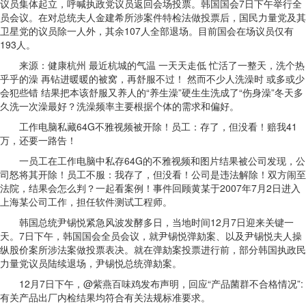
议员集体起立，呼喊执政党议员返回会场投票。韩国国会7日下午举行全
员会议。在对总统夫人金建希所涉案件特检法做投票后，国民力量党及其
卫星党的议员除一人外，其余107人全部退场。目前国会在场议员仅有
193人。
来源：健康杭州 最近杭城的气温 一天天走低 忙活了一整天，洗个热
乎乎的澡 再钻进暖暖的被窝，再舒服不过！ 然而不少人洗澡时 或多或少
会犯些错 结果把本该舒服又养人的“养生澡”硬生生洗成了“伤身澡”冬天多
久洗一次澡最好？洗澡频率主要根据个体的需求和偏好。
工作电脑私藏64G不雅视频被开除！员工：存了，但没看！赔我41
万，还要一路告！
一员工在工作电脑中私存64G的不雅视频和图片结果被公司发现，公
司怒将其开除！员工不服：我存了，但没看！公司是违法解除！双方闹至
法院，结果会怎么判？一起看案例！事件回顾黄某于2007年7月2日进入
上海某公司工作，担任软件测试工程师。
韩国总统尹锡悦紧急风波发酵多日，当地时间12月7日迎来关键一
天。7日下午，韩国国会全员会议，就尹锡悦弹劾案、以及尹锡悦夫人操
纵股价案所涉法案做投票表决。就在弹劾案投票进行前，部分韩国执政民
力量党议员陆续退场，尹锡悦总统弹劾案。
12月7日下午，@紫燕百味鸡发布声明，回应“产品菌群不合格情况”:
有关产品出厂内检结果均符合有关法规标准要求。