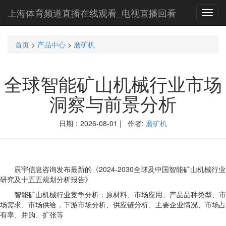
上海体育频道直播在线观看_电视直播回看
Toggl
navig
首页
>
产品中心
>
磨矿机
全球智能矿山机械行业市场
洞察与前景分析
日期：2026-08-01 | 作者:
磨矿机
辰宇信息咨询发布最新的《2024-2030全球及中国智能矿山机械行业
研究及十五五规划分析报告》
智能矿山机械行业竞争分析：原材料、市场应用、产品品种类型、市
场需求、市场供给，下游市场分析、供应链分析、主要企业情况、市场占
有率、并购、扩张等