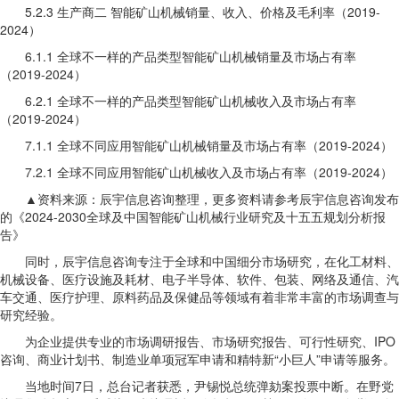
5.2.3 生产商二 智能矿山机械销量、收入、价格及毛利率（2019-
2024）
6.1.1 全球不一样的产品类型智能矿山机械销量及市场占有率
（2019-2024）
6.2.1 全球不一样的产品类型智能矿山机械收入及市场占有率
（2019-2024）
7.1.1 全球不同应用智能矿山机械销量及市场占有率（2019-2024）
7.2.1 全球不同应用智能矿山机械收入及市场占有率（2019-2024）
▲资料来源：辰宇信息咨询整理，更多资料请参考辰宇信息咨询发布
的《2024-2030全球及中国智能矿山机械行业研究及十五五规划分析报
告》
同时，辰宇信息咨询专注于全球和中国细分市场研究，在化工材料、
机械设备、医疗设施及耗材、电子半导体、软件、包装、网络及通信、汽
车交通、医疗护理、原料药品及保健品等领域有着非常丰富的市场调查与
研究经验。
为企业提供专业的市场调研报告、市场研究报告、可行性研究、IPO
咨询、商业计划书、制造业单项冠军申请和精特新“小巨人”申请等服务。
当地时间7日，总台记者获悉，尹锡悦总统弹劾案投票中断。在野党