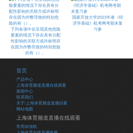
国家开放大学2023年春《经
济学基础》机考网考期末复
下列各项中在呈现其他危险
习参
要素的情况下存在具有分配
性影响的关联方或许标明存
在因为作弊导致的特别危险
的有（）。
首页
产品中心
上海体育频道直播在线观看
新闻中心
联系我们
关于/上海体育频道直播回看
网站地图
上海体育频道直播在线观看
常用浓缩机
上海体育在线直播电视