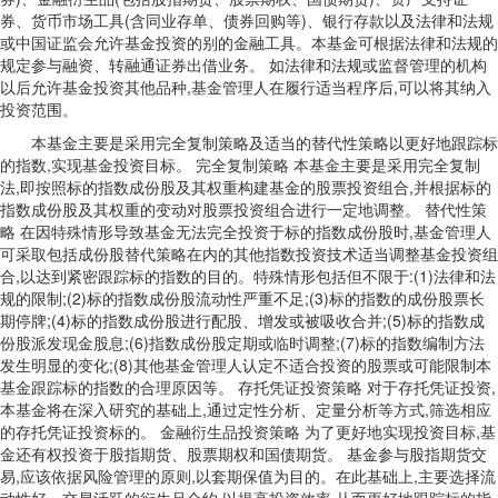
券、货币市场工具(含同业存单、债券回购等)、银行存款以及法律和法规
或中国证监会允许基金投资的别的金融工具。本基金可根据法律和法规的
规定参与融资、转融通证券出借业务。 如法律和法规或监督管理的机构
以后允许基金投资其他品种,基金管理人在履行适当程序后,可以将其纳入
投资范围。
本基金主要是采用完全复制策略及适当的替代性策略以更好地跟踪标
的指数,实现基金投资目标。 完全复制策略 本基金主要是采用完全复制
法,即按照标的指数成份股及其权重构建基金的股票投资组合,并根据标的
指数成份股及其权重的变动对股票投资组合进行一定地调整。 替代性策
略 在因特殊情形导致基金无法完全投资于标的指数成份股时,基金管理人
可采取包括成份股替代策略在内的其他指数投资技术适当调整基金投资组
合,以达到紧密跟踪标的指数的目的。特殊情形包括但不限于:(1)法律和法
规的限制;(2)标的指数成份股流动性严重不足;(3)标的指数的成份股票长
期停牌;(4)标的指数成份股进行配股、增发或被吸收合并;(5)标的指数成
份股派发现金股息;(6)指数成份股定期或临时调整;(7)标的指数编制方法
发生明显的变化;(8)其他基金管理人认定不适合投资的股票或可能限制本
基金跟踪标的指数的合理原因等。 存托凭证投资策略 对于存托凭证投资,
本基金将在深入研究的基础上,通过定性分析、定量分析等方式,筛选相应
的存托凭证投资标的。 金融衍生品投资策略 为了更好地实现投资目标,基
金还有权投资于股指期货、股票期权和国债期货。 基金参与股指期货交
易,应该依据风险管理的原则,以套期保值为目的。在此基础上,主要选择流