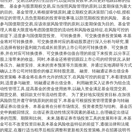
动性好、交易活跃的衍生品合约,以提高投资效率,从而更好地跟踪标的指
数。 基金参与股票期权交易,应当按照风险管理的原则,以套期保值为最大
的目的。基金管理人将根据审慎原则,建立期权交易决策部门或小组,授权
特定的管理人员负责期权的投资审批事项,以防范期权投资的风险。 基金
参与国债期货交易,应该依据风险管理的原则,以套期保值为目的。基金管
理人将最大限度地考虑国债期货的流动性和风险收益特征,在风险可控的
前提下,适度参与国债期货投资。 可转换债券、可交换债券投资策略 本基
金将对可转换债券、可交换债券对应的基础股票进行深入分析与研究,重
点选择有较好盈利能力或成长前景的上市公司的可转换债券、可交换债
券,并在对应可转换债券、可交换债券估值合理的前提下来投资,以分享正
股上涨带来的收益。同时,本基金还将密切跟踪上市公司的经营状况,从财
务压力、融资安排、未来的资本预算等方面推测、并通过实地调研等方式
确认上市公司对转股价的修正和转股意愿。 融资、转融通证券出借业务
投资策略 本基金将在条件允许的情况下,在风险可控的前提下,本着谨慎原
则,适度参与融资、转融通证券出借业务。 利用融资买入证券作为组合流
动性管理工具,提高基金的资金使用效率,以融入资金满足基金现货交易、
期货交易、赎回款支付等流动性需求。 为了更好地实现投资目标,在加强
风险防范并遵守审慎原则的前提下,本基金可根据投资管理需要参与转融
通证券出借业务。本基金将在分析市场情况、投资者类型与结构、基金历
史申购赎回情况、出借证券流动性情况等因素的基础上,合理确定出借证
券的范围、期限和比例。 未来,随着证券市场投资工具的发展和丰富,本基
金可在不改变投资目标及本基金风险收益特征的前提下,遵循法律和法规
的规定,在履行适当程序后相应调整和更新相关投资策略,并在招募说明书