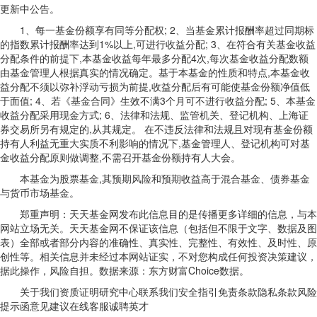
更新中公告。
1、每一基金份额享有同等分配权; 2、当基金累计报酬率超过同期标
的指数累计报酬率达到1%以上,可进行收益分配; 3、在符合有关基金收益
分配条件的前提下,本基金收益每年最多分配4次,每次基金收益分配数额
由基金管理人根据真实的情况确定。基于本基金的性质和特点,本基金收
益分配不须以弥补浮动亏损为前提,收益分配后有可能使基金份额净值低
于面值; 4、若《基金合同》生效不满3个月可不进行收益分配; 5、本基金
收益分配采用现金方式; 6、法律和法规、监管机关、登记机构、上海证
券交易所另有规定的,从其规定。 在不违反法律和法规且对现有基金份额
持有人利益无重大实质不利影响的情况下,基金管理人、登记机构可对基
金收益分配原则做调整,不需召开基金份额持有人大会。
本基金为股票基金,其预期风险和预期收益高于混合基金、债券基金
与货币市场基金。
郑重声明：天天基金网发布此信息目的是传播更多详细的信息，与本
网站立场无关。天天基金网不保证该信息（包括但不限于文字、数据及图
表）全部或者部分内容的准确性、真实性、完整性、有效性、及时性、原
创性等。相关信息并未经过本网站证实，不对您构成任何投资决策建议，
据此操作，风险自担。数据来源：东方财富Choice数据。
关于我们资质证明研究中心联系我们安全指引免责条款隐私条款风险
提示函意见建议在线客服诚聘英才