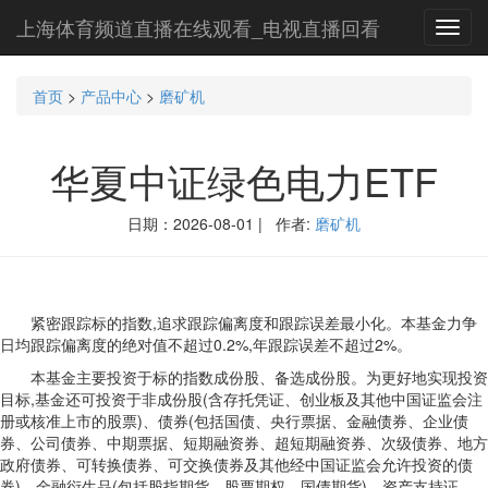
上海体育频道直播在线观看_电视直播回看
Toggl
navig
首页
>
产品中心
>
磨矿机
华夏中证绿色电力ETF
日期：2026-08-01 | 作者:
磨矿机
紧密跟踪标的指数,追求跟踪偏离度和跟踪误差最小化。本基金力争
日均跟踪偏离度的绝对值不超过0.2%,年跟踪误差不超过2%。
本基金主要投资于标的指数成份股、备选成份股。为更好地实现投资
目标,基金还可投资于非成份股(含存托凭证、创业板及其他中国证监会注
册或核准上市的股票)、债券(包括国债、央行票据、金融债券、企业债
券、公司债券、中期票据、短期融资券、超短期融资券、次级债券、地方
政府债券、可转换债券、可交换债券及其他经中国证监会允许投资的债
券)、金融衍生品(包括股指期货、股票期权、国债期货)、资产支持证