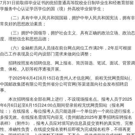
7月31日前取得毕业证书的统招普通高等院校全日制毕业生和经教育部留
学服务中心认证学历学位的国（境）外高校毕业留学生；
（二）具有中华人民共和国国籍，拥护中华人民共和国宪法，拥有非
常良好的思想政治素质；
（三）拥护中国领导，拥护社会主义、具有正确的政治立场、政治态
度、理想信念和思想品德；
（六）金融柜员岗人员须在前台网点岗位工作满2年，2年后可根据
自己工作表现及公司内设部门需求来做岗位调整；
招聘按照发布招聘信息、网上报名、简历筛选、笔试、面试、背景调
查、体检、入职等程序逐项开展。
于2025年6月4日6月15日在贵州人才信息网(、前程无忧网贵阳站(、
中国邮政集团有限公司贵州省分公司官网(等渠道面向社会发布招聘启
事。
本次招聘报名全部在网上进行，不设现场报名点。报考人员于2025
年6月6日起至6月15日24:00点期间登录前程无忧网贵阳站（报名网
址：）在线报名，每位报考人员只能选择一个单位的一个岗位进行报名，
多报无效。在线报名需填写内容见《贵州邮政2025年夏季招聘应聘报名
表样》（附件3），报考人员应对填写的信息及提交资料的真实性、完整
性、准确性负责，在线提交报名资料后即视为完成报名程序，不得再更