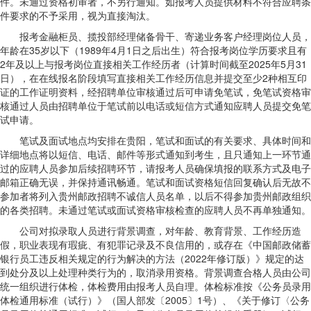
件。未通过资格初审者，不另行通知。如报考人员提供材料不符合应聘条
件要求的不予采用，视为直接淘汰。
报考金融柜员、揽投部经理储备骨干、寄递业务客户经理岗位人员，
年龄在35岁以下（1989年4月1日之后出生）符合报考岗位学历要求且有
2年及以上与报考岗位直接相关工作经历者（计算时间截至2025年5月31
日），在在线报名阶段填写直接相关工作经历信息并提交至少2种相互印
证的工作证明资料，经招聘单位审核通过后可申请免笔试，免笔试资格审
核通过人员由招聘单位于笔试前以电话或短信方式通知应聘人员提交免笔
试申请。
笔试及面试地点均安排在贵阳，笔试和面试的有关要求、具体时间和
详细地点将以短信、电话、邮件等形式通知到考生，且只通知上一环节通
过的应聘人员参加后续招聘环节，请报考人员确保填报的联系方式及电子
邮箱正确无误，并保持通讯畅通。笔试和面试资格短信回复确认后无故不
参加者将列入贵州邮政招聘不诚信人员名单，以后不得参加贵州邮政组织
的各类招聘。未通过笔试或面试资格审核检查的应聘人员不再单独通知。
公司对拟录取人员进行背景调查，对年龄、教育背景、工作经历造
假，职业表现有瑕疵、有犯罪记录及不良信用的，或存在《中国邮政储蓄
银行员工违反相关规定的行为解决的方法（2022年修订版）》规定的达
到处分及以上处理种类行为的，取消录用资格。背景调查合格人员由公司
统一组织进行体检，体检费用由报考人员自理。体检标准按《公务员录用
体检通用标准（试行）》（国人部发〔2005〕1号）、《关于修订〈公务