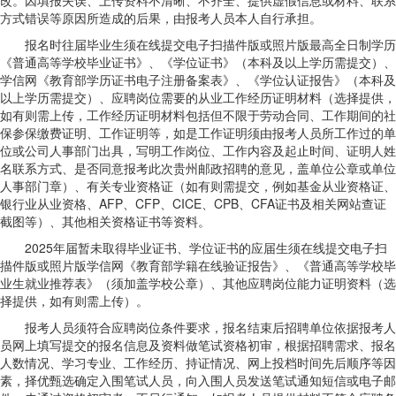
改。因填报失误、上传资料不清晰、不齐全、提供虚假信息或材料、联系
方式错误等原因所造成的后果，由报考人员本人自行承担。
报名时往届毕业生须在线提交电子扫描件版或照片版最高全日制学历
《普通高等学校毕业证书》、《学位证书》（本科及以上学历需提交）、
学信网《教育部学历证书电子注册备案表》、《学位认证报告》（本科及
以上学历需提交）、应聘岗位需要的从业工作经历证明材料（选择提供，
如有则需上传，工作经历证明材料包括但不限于劳动合同、工作期间的社
保参保缴费证明、工作证明等，如是工作证明须由报考人员所工作过的单
位或公司人事部门出具，写明工作岗位、工作内容及起止时间、证明人姓
名联系方式、是否同意报考此次贵州邮政招聘的意见，盖单位公章或单位
人事部门章）、有关专业资格证（如有则需提交，例如基金从业资格证、
银行业从业资格、AFP、CFP、CICE、CPB、CFA证书及相关网站查证
截图等）、其他相关资格证书等资料。
2025年届暂未取得毕业证书、学位证书的应届生须在线提交电子扫
描件版或照片版学信网《教育部学籍在线验证报告》、《普通高等学校毕
业生就业推荐表》（须加盖学校公章）、其他应聘岗位能力证明资料（选
择提供，如有则需上传）。
报考人员须符合应聘岗位条件要求，报名结束后招聘单位依据报考人
员网上填写提交的报名信息及资料做笔试资格初审，根据招聘需求、报名
人数情况、学习专业、工作经历、持证情况、网上投档时间先后顺序等因
素，择优甄选确定入围笔试人员，向入围人员发送笔试通知短信或电子邮