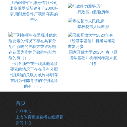
江西耐普矿机股份有限公司
出资俄罗斯新建年产2000吨
行政能力测验历年
矿用耐磨备件厂项目存案的
告诉
攀枝花市人民政府
国家开放大学2023年春《经
济学基础》机考网考期末复
下列各项中在呈现其他危险
习参
要素的情况下存在具有分配
性影响的关联方或许标明存
在因为作弊导致的特别危险
的有（）。
首页
产品中心
上海体育频道直播在线观看
新闻中心