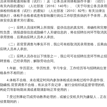
员录用体检通用标准（试行）〉及〈公务员录用体检操作手册〉（试行）
有关内容的通知》（人社部发〔2016〕140号）、《关于印发公务员录用
体检特殊标准（试行）的通知》（人社部发〔2010〕82号）有关法律法
规执行，体检不合格者或患有影响履行岗位工作职责疾病的不予录用，具
体安排及要求另行通知。
（一）应聘人员须对网上所填报、提供信息的真实性、准确性和完整
性负责，填报虚假信息或隐瞒个人关键信息的，将在招聘任何环节取消其
录用资格，后果由应聘人员本人承担。
（二）若背景调查与事实不符，我公司有权取消其录用资格，后果由
应聘人员本人承担。
（三）应聘人员存在以下情形之一，我公司可在招聘任意环节终止招
聘资格，已经录用的，解除劳动合同。
1.年龄、学历层次、学历性质、学习专业、工作经历等与招聘岗位资
格条件不相符的；
4.体检不合格、未在规定时间内参加体检或在体检过程中弄虚作假、
隐瞒线.背景调查不合格，有从业不良记录，被行业组织或监督管理的机
构处罚等影响期未满或者期满影响正常使用的；
7.受过刑事处罚或劳动教养处理的，或被公安机关列为嫌疑人，正在
侦查期间的；