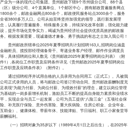
产业为一体的现代公司集团。贵州邮政下辖9个市州级分公司、88个县
（区）级分公司、4个直属单位、1个邮区中心，拥有邮政普遍服务网点
1800余个，邮政金融网点800余个，邮政便民服务站点3000余个，服务
全省3800多万人口。公司从始至终坚持加强党的领导，践行新发展理
念，认真履行普遍服务、特殊服务义务，持续深化改革创新，强化能力建
设，提升市场化竞争实力，竭诚为贵州经济社会提供优质高效的邮政服
务。根据发展需要，现诚邀德才兼备、勇于挑战的有志之士加入我公司！
贵州邮政所辖单位2025年夏季招聘共计划招聘163人,招聘岗位涵盖
金融柜员、揽投部经理储备骨干、寄递业务客户经理、邮件作业调度员
等，具体招聘岗位和人数见《贵州邮政2025年夏季招聘岗位列表》（附
件1）,各岗位工作职责及应聘条件详见《贵州邮政2025年夏季招聘岗位
工作职责及应聘条件表》（附件2）。
通过招聘程序并试用合格的人员录用为合同用工（正式工）。凡被我
公司正式录用的人员，将与邮政公司签订劳动合同。贵州邮政薪酬制度充
足表现“为能力付薪、为岗位付薪、为绩效付薪”的理念，建立以岗位管理
为基础的一岗多薪增长机制，激励员工不断的提高自身能力素质和业绩水
平，实现企业与员工一起发展，公司为员工提供“八险三金”（五项社会保
险、补充医疗保险、意外伤害险、重大疾病险、住房公积金、企业年金、
互助金）、健康体检、带薪年休、技能津贴、节日福利、职工小家食堂等
薪酬福利。
（一）招聘对象为35岁以下（1989年4月1日之后出生），在2025年