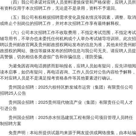
（四）我公司承诺对应聘人员资料谨慎保管和严格保密，应聘人员所
有资料仅用于本次招聘工作，无论是不是录用，资料不予退回。
（五）我公司有权根据招聘需求变化及报名情况等因素，调整、取消
或终止个别岗位的招聘工作，并对本次招聘工作享有最终解释权。
（六）公司本次招聘工作不收取费用，不指定考试范围，不指定考试
辅导用书，不举办也未委托任何机构或个人举办考试辅导培训班。此次招
聘以贵州邮政官网及贵州邮政授权网站发布的信息为准，其他未经贵州邮
政授权的网站、微信等媒体发布的招聘信息与我公司无关。请应聘人员提
高警惕，切勿相信各类虚假广告和诈骗信息，谨防受骗。
为避免因咨询电话拥挤而影响报名，应聘人员如有疑问，应先详细阅
读本启事，如仍有疑问，再电话咨询。工作人员仅对公告内容给予解释，
不对应聘人员是不是满足报考资格条件等其他要素进行确认。
贵州国企招聘：2025六枝特区黔发城市运营（集团）有限责任公司
招聘25人公告
贵州国企招聘：2025贵州现代物流产业（集团）有限责任公司人才
引进公告
贵州国企招聘：2025赤水恒迅建筑工程有限公司项目管理人员聘任
制招聘方案
免责声明：本站所提供试题均来源于网友提供或网络搜集，由本站编