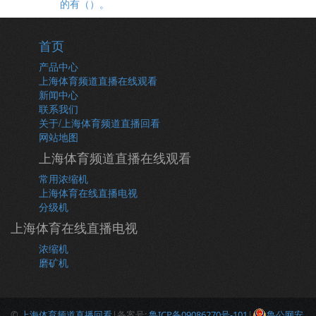
的有（）。
首页
产品中心
上海体育频道直播在线观看
新闻中心
联系我们
关于/上海体育频道直播回看
网站地图
上海体育频道直播在线观看
常用浓缩机
上海体育在线直播电视
分级机
上海体育在线直播电视
浓缩机
磨矿机
©
上海体育频道直播回看
|备案号:
鲁ICP备09086270号-101
|
鲁公网安