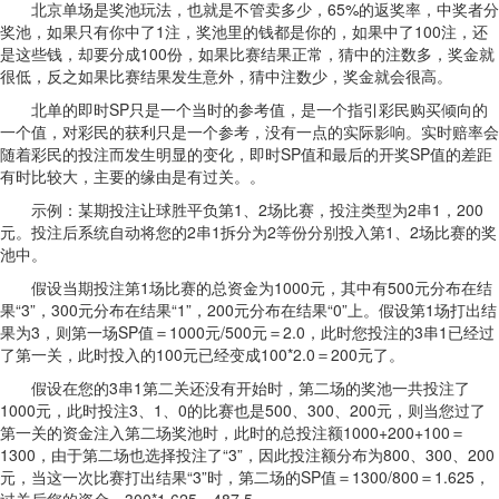
北京单场是奖池玩法，也就是不管卖多少，65%的返奖率，中奖者分
奖池，如果只有你中了1注，奖池里的钱都是你的，如果中了100注，还
是这些钱，却要分成100份，如果比赛结果正常，猜中的注数多，奖金就
很低，反之如果比赛结果发生意外，猜中注数少，奖金就会很高。
北单的即时SP只是一个当时的参考值，是一个指引彩民购买倾向的
一个值，对彩民的获利只是一个参考，没有一点的实际影响。实时赔率会
随着彩民的投注而发生明显的变化，即时SP值和最后的开奖SP值的差距
有时比较大，主要的缘由是有过关。。
示例：某期投注让球胜平负第1、2场比赛，投注类型为2串1，200
元。投注后系统自动将您的2串1拆分为2等份分别投入第1、2场比赛的奖
池中。
假设当期投注第1场比赛的总资金为1000元，其中有500元分布在结
果“3”，300元分布在结果“1”，200元分布在结果“0”上。假设第1场打出结
果为3，则第一场SP值＝1000元/500元＝2.0，此时您投注的3串1已经过
了第一关，此时投入的100元已经变成100*2.0＝200元了。
假设在您的3串1第二关还没有开始时，第二场的奖池一共投注了
1000元，此时投注3、1、0的比赛也是500、300、200元，则当您过了
第一关的资金注入第二场奖池时，此时的总投注额1000+200+100＝
1300，由于第二场也选择投注了“3”，因此投注额分布为800、300、200
元，当这一次比赛打出结果“3”时，第二场的SP值＝1300/800＝1.625，