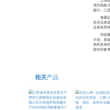
上海证券
现为风险
能力；三是
海通证券
价办法来
证券采用
同花顺爱基
计划、基
构所发布
据仅供参
产品
相关