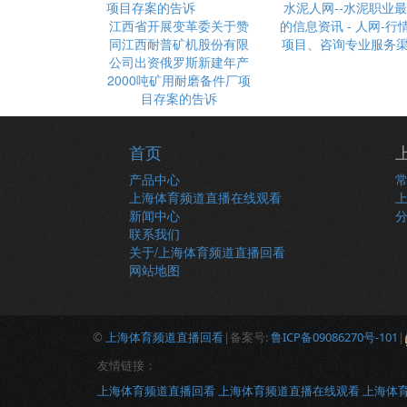
水泥人网--水泥职业
江西省开展变革委关于赞
的信息资讯 - 人网-行
同江西耐普矿机股份有限
项目、咨询专业服务
公司出资俄罗斯新建年产
2000吨矿用耐磨备件厂项
目存案的告诉
首页
产品中心
上海体育频道直播在线观看
新闻中心
联系我们
关于/上海体育频道直播回看
网站地图
©
上海体育频道直播回看
|备案号:
鲁ICP备09086270号-101
|
友情链接：
上海体育频道直播回看
上海体育频道直播在线观看
上海体