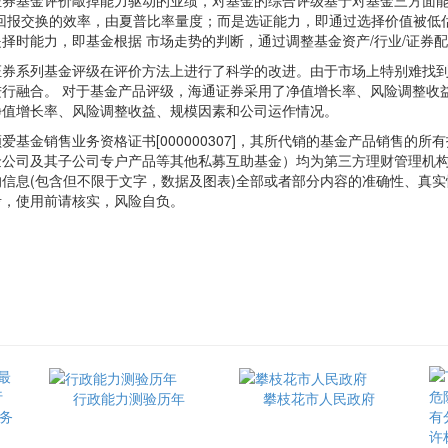
基金评价敲掉能力驱动的业绩，对基金的综合评级基于对基金三方面能力
-回报交换的效率，由夏普比率量度；而是选证能力，即通过选择价值被低
择时能力，即基金根据 市场走势的判断，通过调整基金资产/行业/证券
系列基金评级在评价方法上进行了科学的改进。由于市场上特别难找到
进行融合。 对于基金产品评级，海通证券采用了净值增长率、风险调整收
净值增长率、风险调整收益、规模因素和公司运作情况。
金销售业务资格证书[000000307]，其所代销的基金产品销售的
金公司及其子公司专户产品等其他私募互助基金）均为第三方理财管理机
的信息(包含但不限于文字，数据及图表)全部或者部分内容的准确性、真
考，使用前请核实，风险自负。
行政能力测验历年
攀枝花市人民政府