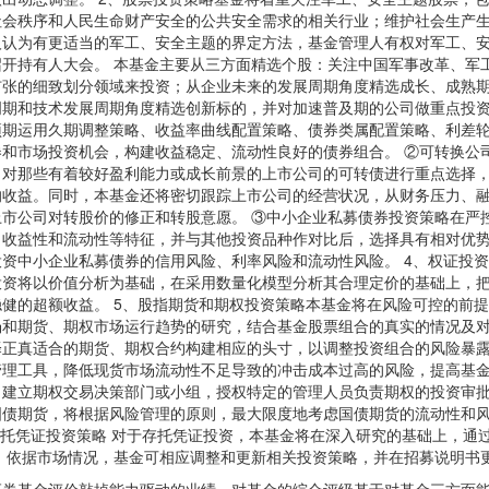
社会秩序和人民生命财产安全的公共安全需求的相关行业；维护社会生产
人认为有更适当的军工、安全主题的界定方法，基金管理人有权对军工、
召开持有人大会。 本基金主要从三方面精选个股：关注中国军事改革、军
扩张的细致划分领域来投资；从企业未来的发展周期角度精选成长、成熟
周期和技术发展周期角度精选创新标的，并对加速普及期的公司做重点投资
预期运用久期调整策略、收益率曲线配置策略、债券类属配置策略、利差
券和市场投资机会，构建收益稳定、流动性良好的债券组合。 ②可转换公
，对那些有着较好盈利能力或成长前景的上市公司的可转债进行重点选择
的收益。同时，本基金还将密切跟踪上市公司的经营状况，从财务压力、
上市公司对转股价的修正和转股意愿。 ③中小企业私募债券投资策略在严
、收益性和流动性等特征，并与其他投资品种作对比后，选择具有相对优
投资中小企业私募债券的信用风险、利率风险和流动性风险。 4、权证投
投资将以价值分析为基础，在采用数量化模型分析其合理定价的基础上，
稳健的超额收益。 5、股指期货和期权投资策略本基金将在风险可控的前
场和期货、期权市场运行趋势的研究，结合基金股票组合的真实的情况及
择正真适合的期货、期权合约构建相应的头寸，以调整投资组合的风险暴
管理工具，降低现货市场流动性不足导致的冲击成本过高的风险，提高基金
，建立期权交易决策部门或小组，授权特定的管理人员负责期权的投资审批
国债期货，将根据风险管理的原则，最大限度地考虑国债期货的流动性和
存托凭证投资策略 对于存托凭证投资，本基金将在深入研究的基础上，
来，依据市场情况，基金可相应调整和更新相关投资策略，并在招募说明书