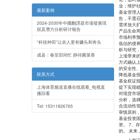
业；维护
最新案例
基金管理
告，不需
2024-2030年中國翻譯器市場發展現
需求放大
狀及潛力分析研讨報告
产品生命
市场利率
“科技种田”让农人更有赚头和奔头
低估的债
析与研究
成县：春至田间忙 静待菌菜香
上涨带来
方式确认
的安全性
联系方式
降低基金
基金权证
上海体育频道直播在线观看_电视直
提下实现
播回看
对现货市
分析，选
合流动性
Tel: 15311826765
审慎原则
基金投资
资。 7、
的。 未