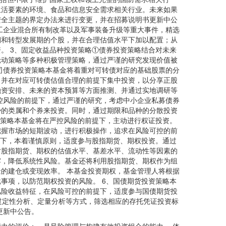
生活要素的环境、食品和信息安全需求相关行业。未来如果
安全主题的界定办法来进行变更，并在招募说明书更新中公
工企业混合所有制改革以及军事装备升级等重大事件，精选
期和转型发展期的个股，并在合理估值水平下加以配置；从
。 3、固定收益品种投资策略①债券投资策略结合对未来
轮动策略等多种积极管理策略，通过严谨的研究发现价值被
司债券投资策略本基金将着重对可转债对应的基础股票的分
，并在对应可转债估值合理的前提下集中投资，以分享正股
融资安排、未来的资本预算等方面推测、并通过实地调研等
控风险的前提下，通过严谨的研究，考虑中小企业私募债券
势的类属和个券来投资。同时，通过期限和品种的分散投资
资策略本基金将在严控风险的前提下，主动进行权证投资。
把握市场的短期波动，进行积极操作，追求在风险可控的前
提下，本着谨慎原则，适度参与股指期货、期权投资。通过
对股指期货、期权的估值水平、基差水平、流动性等因素的
露，降低系统性风险。基金还将利用股指期货、期权作为组
的建仓或变现效率。 本基金投资期权，基金管理人将根据
事项，以防范期权投资的风险。 6、国债期货投资策略本
风险收益特征，在风险可控的前提下，适度参与国债期货投
通过定性分析、定量分析等方式，筛选相应的存托凭证投资标
更新中公告。