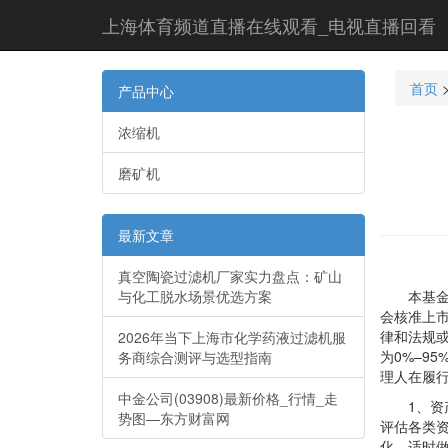
上海体育频道直播在线观看_电视直播回看
首页
产品中心
浓缩机
磨矿机
最新文章
真空陶瓷过滤机厂家实力盘点：矿山
与化工脱水场景优选方案
本基金的
会核准上
律和法规
2026年当下上海市化学药液过滤机服
为0%–9
务商综合测评与选型指南
理人在履
中金公司(03908)最新价格_行情_走
1、资产
势图—东方财富网
评估各类
化，适时