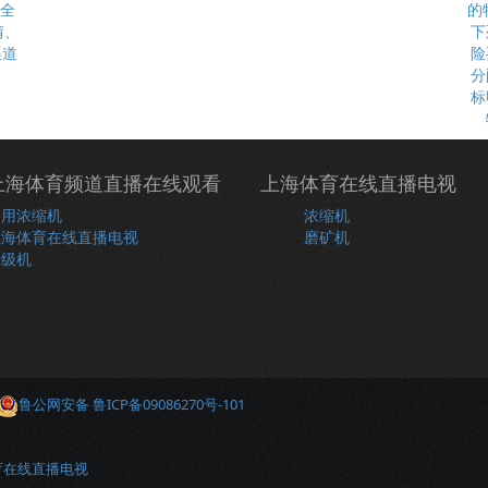
最全
情、
下
渠道
险
分
标
上海体育频道直播在线观看
上海体育在线直播电视
常用浓缩机
浓缩机
上海体育在线直播电视
磨矿机
分级机
鲁公网安备 鲁ICP备09086270号-101
育在线直播电视