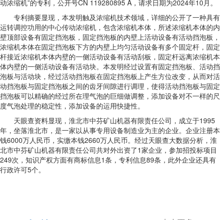
动浓缩机”的专利，公开号CN 119280895 A，请求日期为2024年10月。
专利摘要显现，本发明触及浓缩机技术领域，详细的公开了一种具有
运转调控功用的中心传动浓缩机，包含浓缩机本体，所述浓缩机本体的内
壁顶部设备有固定挡泡板，固定挡泡板的内壁上活动设备有活动挡泡板，
浓缩机本体在固定挡泡板下方的内壁上均匀活动设备有多个固定杆，固定
杆接近浓缩机本体内壁的一侧活动设备有活动刮板，固定杆远离浓缩机本
体内壁的一侧活动设备有活动块。本发明经过设置有固定挡泡板、活动挡
泡板与活动块，经过活动挡泡板在固定挡泡板上产生方位改变，从而对活
动挡泡板与固定挡泡板之间的齿牙间隙进行调理，使得活动挡泡板与固定
挡泡板可以精确的经过所在理气泡的巨细做调整，添加设备对不一样的尺
度气泡处理的稳定性，添加设备的运用快捷性。
天眼查资料显现，淮北市中芬矿山机器有限责任公司，成立于1995
年，坐落淮北市，是一家以从事专用设备制造业为主的企业。企业注册本
钱6000万人民币，实缴本钱2660万人民币。经过天眼查大数据分析，淮
北市中芬矿山机器有限责任公司共对外出资了1家企业，参加招投标项目
249次，知识产权方面有商标信息1条，专利信息89条，此外企业还具有
行政许可5个。