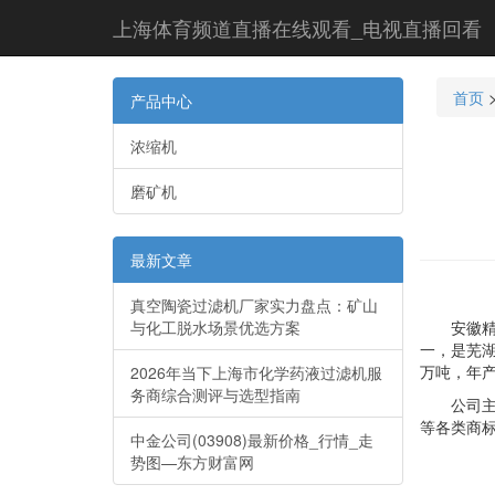
上海体育频道直播在线观看_电视直播回看
首页
产品中心
浓缩机
磨矿机
最新文章
真空陶瓷过滤机厂家实力盘点：矿山
与化工脱水场景优选方案
安徽精诚
一，是芜湖
万吨，年产
2026年当下上海市化学药液过滤机服
务商综合测评与选型指南
公司主要是
等各类商
中金公司(03908)最新价格_行情_走
势图—东方财富网