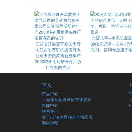
水泥人网--水泥职业
江西省开展变革委关于赞
的信息资讯 - 人网-行
同江西耐普矿机股份有限
项目、咨询专业服务
公司出资俄罗斯新建年产
2000吨矿用耐磨备件厂项
目存案的告诉
首页
产品中心
上海体育频道直播在线观看
新闻中心
联系我们
关于/上海体育频道直播回看
网站地图