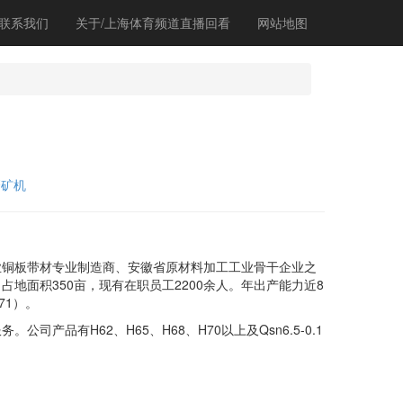
联系我们
关于/上海体育频道直播回看
网站地图
磨矿机
铜板带材专业制造商、安徽省原材料加工工业骨干企业之
地面积350亩，现有在职员工2200余人。年出产能力近8
71）。
有H62、H65、H68、H70以上及Qsn6.5-0.1