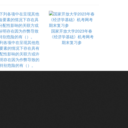
国家开放大学2023年春
《经济学基础》机考网考
列各项中在呈现其他危
期末复习参
要素的情况下存在具有
配性影响的关联方或许
明存在因为作弊导致的
特别危险的有（）。