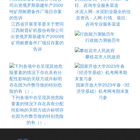
水泥人网--水泥职业最全的信
息资讯 - 人网-行情、项目、
江西省开展变革委关于赞同
咨询专业服务渠道
江西耐普矿机股份有限公司
出资俄罗斯新建年产2000吨
行政能力测验历年
矿用耐磨备件厂项目存案的
告诉
攀枝花市人民政府
国家开放大学2023年春《经
济学基础》机考网考期末复
下列各项中在呈现其他危险
习参
要素的情况下存在具有分配
性影响的关联方或许标明存
在因为作弊导致的特别危险
的有（）。