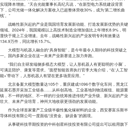
实现降本增效。”天合光能董事长高纪凡说，“在新型电力系统建设背景
下，公司光储一体化解决方案收入已超整体营收30%，成为‘第二增长曲
线’。”
战略性新兴起的产业是我国培育发展新动能、打造发展新优势的关键
领域。2024年，我国规模以上高技术制造业增加值比上年增长8.9%，明
显快于规上工业增速。去年，战略性新兴起的产业发明专利有效量达
134.9万件，同比增长15.7%。
大模型与机器人融合的“具身智能”，是今年最令人期待的科技突破之
一。国内多家企业在这一未来产业新赛道上加力奔跑。
“我们自主研发端侧多模态大模型，让人形机器人有更聪明的‘小脑’，
可满足陪护、康复等需求。”面壁智能首席执行官李大海介绍，“在‘人工智
能+’带动下，人形机器人有望在更多场景应用。”
北京备案大模型数量达105个，重庆建成1096个数字化车间，黑龙江
延展石墨开采加工全链条……从科创高地、工业基地到物流枢纽、能源重
镇，不一样的地区、不一样的行业统筹推进传统产业升级、新兴起的产业
壮大、未来产业培育，神州大地收获更强劲的发展动能。
作为全球首家量产工业级半极性氮化镓材料的企业，西安赛富乐斯半
导体科技有限公司一度面临“没资金、缺设备”的困境。
从事硬科技早期投资的中科创星科技投资有限公司提出可以租用旗下