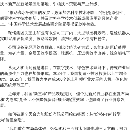
技术新产品新场景应用落地，引领技术突破与产业升级。
“推动高水平质量的发展，必须加强科学技术创新，特别是原创性、
颠覆性科学技术创新，并及时将科学技术创新成果应用到具体产业
上。”中国科学技术发展战略研究院党委书记刘冬梅说。
鞍钢集团关宝山矿业有限公司工厂内，大型球磨机轰鸣，巡检机器人
实时采集设备温度、振动等数据，清扫机器人不停清扫粉尘。
公司设备副经理刘春辉说，相比传统选矿方式，智能化使原矿处理
量、精矿产量、金属回收率提高，球磨机、压滤机效率改善，综合能耗下
降。
从无人矿山到智慧港口，在数字技术、绿色技术赋能下，传统产业里
的新质生产力也在加快形成。2024年，我国制造业技改投资比上年增长
8%。2025年，我国将力争建成500个以上引领行业发展的人机一体化智
能系统示范工厂。
近年来，我国“新三样”产品表现亮眼，但个别新兴行业存在重复布局
和“内卷式”竞争，不仅降低资源利用和配置效率，也阻碍了行业健康发
展。
如何破题？天合光能股份有限公司给出答案：从“价格内卷”转型
为“价值创造”。
“我们重点布局晶体硅、钙钛矿和三五族太阳能电池三大方向，努力