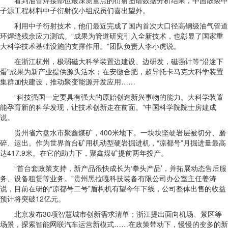
看到油管焊接部位最深测量点的衍射图谱数据分析结果，中国散裂中
子源工程材料中子衍射仪小组成员们喜出望外。
利用中子衍射技术，他们最近完成了国内首次大口径高钢级油气管道
环焊缝残余应力测试。“成果为管道研究引入全新技术，也彰显了国家重
大科学技术基础设施的支撑作用。”团队负责人李小虎说。
在浙江杭州，极弱磁大科学装置边建设、边研发，磁强计等“沿途下
蛋”成果为新产业提供源头活水；在安徽合肥，超导托卡马克大科学装置
集群加快建设，推动聚变能源开发应用……
“科技强国一定要具有强大的原始创造新兴事物的能力。大科学装置
能孕育新的科学发现，让技术创新走在前面。”中国科学院院士房建成
说。
贵州省六盘水市聚鑫煤矿，400米地下。一块块坚硬岩层被切分、磨
碎、运出。作为世界首台矿用机动型硬岩掘进机，“凉都号”月掘进量最高
达417.9米。在它的助力下，聚鑫煤矿提前两年投产。
“首台套政策支持，新产品很快成长为‘拳头产品’，并拓展动态售后服
务、设备租赁等业务。”贵州黑拉嘎科技装备有限公司办公室主任姜涛
说，目前在研的“凉都号二号”盾构机有望今年下线，公司整体出售的收益
预计将突破12亿元。
北京发布30项智慧城市创新需求清单；浙江提出面向机场、景区等
场景，探索智能网联汽车运营新模式……在政策带动下，慢慢的变多的新