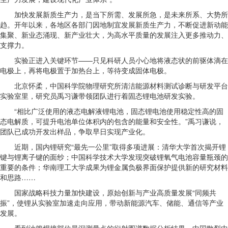
加快发展新质生产力，是当下所需、发展所急，是未来所系、大势所
趋。开年以来，各地区各部门因地制宜发展新质生产力，不断促进新动能
集聚、新业态涌现、新产业壮大，为高水平质量的发展注入更多推动力、
支撑力。
实验正进入关键环节——只见科研人员小心地将液态状的前驱体滴在
电极上，再将电极置于加热台上，等待变成固体电极。
北京怀柔，中国科学院物理研究所清洁能源材料测试诊断与研发平台
实验室里，研究员禹习谦带领团队进行着固态锂电池研发实验。
“相比广泛使用的液态电解液锂电池，固态锂电池使用稳定性高的固
态电解质，可提升电池单位体积内的包含的能量和安全性。”禹习谦说，
团队已成功开发出样品，争取早日实现产业化。
近期，国内锂研究“最先一公里”取得多项进展：清华大学首次揭开锂
键与锂离子键的面纱；中国科学技术大学发现突破锂氧气电池容量瓶颈的
重要的条件；华南理工大学成果为锂金属负极界面保护提供新的研究材料
和思路……
国家战略科技力量加快建设，原始创新与产业高质量发展“同频共
振”，使锂从实验室加速走向应用，带动新能源汽车、储能、通信等产业
发展。