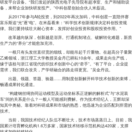
研发平台设备。“我们发起的陕西光电子先导院有超净室、生产和辅助设
备，来帮企业加快研发投产。”中科创星创始合伙人米磊说。
从2017年参与A轮投资，到2022年再次加码，中科创星一直陪伴赛
富乐斯追“光”逐“电”。在米磊看来：“科学技术创新规律决定科创投资规
律。我们要持续壮大耐心资本，发挥好创业投资和股权投资作用。”
改革越向纵深，创新越是澎湃。打通机制堵点、破解转化难题，新质
生产力的“养分”才能愈加充沛。
一根只有头发丝直径宽的细线，却能吊起千斤重物。在超高分子量聚
乙烯领域，浙江理工大学教授吴金丹已耕耘10余年。成果走向生产线，
缘于该校与浙江省现代纺织技术创新中心的“牵手”。“有了平台，企业提
需求，我们联合攻关，产学研融合的路走得更宽。”吴金丹说。
出题、领题、答题、验题……用制度创新解开科学技术创新的束缚，
畅通成果转化通道。
“构建钢丝绳协同运动模型及运动坐标系正逆解的解析式”与“水泥装
车”间的关系是什么？一般人可能感到费解。作为技术经纪人，王辉却深
知其中奥秘。靠着对科研成果和市场的熟悉，他迅速为企业匹配到所需的
技术。
当前，我国技术经纪人队伍不断壮大，技术市场蒸蒸日上。目前，我
国累计培育孵化机构1.6万多家，国家技术转移示范机构达420家，支撑
技术加快转移转化。