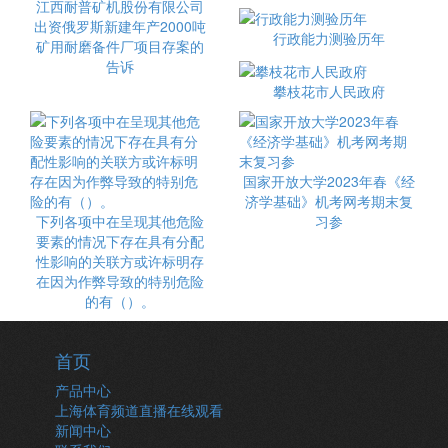
江西耐普矿机股份有限公司
出资俄罗斯新建年产2000吨
行政能力测验历年
矿用耐磨备件厂项目存案的
告诉
攀枝花市人民政府
国家开放大学2023年春《经
济学基础》机考网考期末复
下列各项中在呈现其他危险
习参
要素的情况下存在具有分配
性影响的关联方或许标明存
在因为作弊导致的特别危险
的有（）。
首页
产品中心
上海体育频道直播在线观看
新闻中心