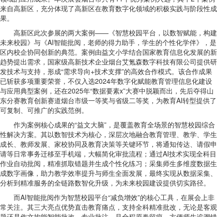
来自高新区，充分体现了高新区在教育数字化领域的积极实践与阶段性成
果。
高新区此次参展的两大案例——《智慧校园平台，以数智赋能，构建
未来校园》与《AI智能批阅，老师的得力助手，学生的个性化学伴》，是
区内校企协同创新的典范。案例由益文小学结合国家教育信息化发展的新
趋势提出需求，国家级高新技术企业烟台艾氪森数字科技有限公司提供研
发技术与支持，形成“需求导向+技术支撑”的高效合作模式。该合作成果
已斩获多项重要荣誉，不仅入选2024年数字化赋能教育管理信息化建设
与应用典型案例，还在2025年“数据要素x”大赛中脱颖而出，先后夺得山
东分赛教育创新赛道烟台市级一等奖与省级二等奖，为教育AI转型提供了
可复制、可推广的实践范例。
作为案例核心成果的“益文大脑”，是覆盖教育全场景的智慧校园综合
性解决方案。其以数智技术为核心，深层次地融合教育管理、教学、学生
成长、教师发展、家校协同及教育决策等关键环节，将通知传达、请假申
请等日常事务迁移至手机端，大幅简化审批流程；通过AI技术实现全科目
作业自动批阅，精准抓取错题并生成个性化练习；采集师生多维度数据生
成数字画像，助力教学效率提升与师生全面发展，最终实现从数据采集、
分析到精准服务的全链路数智化升级，为未来校园建设提供切实路径。
而AI智能批阅作为智慧校园平台“减负增效”的核心工具，在展会上非
常关注。其三大亮点优势直击教育痛点，支持全科精准批改，无论是客观
题还是作文均能智能批改、专业批注，且全程原卷留痕，方便师生追溯错