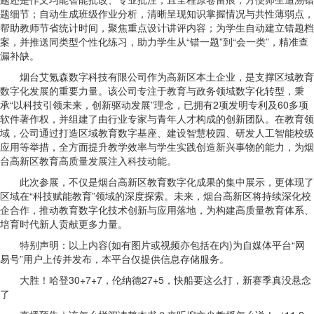
题细节；自动生成班级作业分析，清晰呈现知识掌握情况与共性薄弱点，
帮助教师节省统计时间，聚焦重点设计讲评内容；为学生自动建立错题档
案，并推送同类型个性化练习，助力学生从“错一题”到“会一类”，精准查
漏补缺。
烟台艾氪森数字科技有限公司作为高新区本土企业，是支撑区域教育
数字化发展的重要力量。该公司专注于教育与政务领域数字化转型，秉
承“以科技引领未来，创新驱动发展”理念，已拥有2项发明专利及60多项
软件著作权，并组建了由行业专家与青年人才构成的创新团队。在教育领
域，公司通过打造区域教育数字基座、建设智慧校园、研发人工智能校级
应用等举措，全方面提升教学效率与学生实践创造新兴事物的能力，为烟
台高新区教育高质量发展注入科技动能。
此次参展，不仅是烟台高新区教育数字化成果的集中展示，更体现了
区域在“科技赋能教育”领域的深度探索。未来，烟台高新区将持续深化校
企合作，推动教育数字化技术创新与应用落地，为构建高质量教育体系、
培育时代新人贡献更多力量。
特别声明：以上内容(如有图片或视频亦包括在内)为自媒体平台“网
易号”用户上传并发布，本平台仅提供信息存储服务。
大胜！哈登30+7+7，伦纳德27+5，快船要这么打，新赛季真没悬念
了