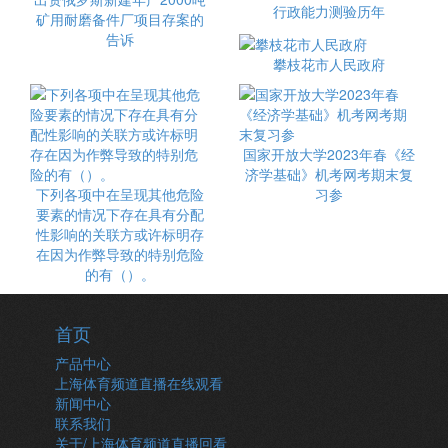
行政能力测验历年
矿用耐磨备件厂项目存案的
告诉
攀枝花市人民政府
国家开放大学2023年春《经
济学基础》机考网考期末复
下列各项中在呈现其他危险
习参
要素的情况下存在具有分配
性影响的关联方或许标明存
在因为作弊导致的特别危险
的有（）。
首页
产品中心
上海体育频道直播在线观看
新闻中心
联系我们
关于/上海体育频道直播回看