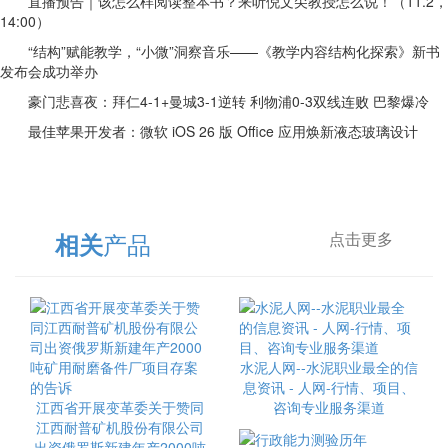
直播预告｜该怎么样阅读整本书？来听倪文尖教授怎么说！（11.2，
14:00）
“结构”赋能教学，“小微”洞察音乐——《教学内容结构化探索》新书
发布会成功举办
豪门悲喜夜：拜仁4-1+曼城3-1逆转 利物浦0-3双线连败 巴黎爆冷
最佳苹果开发者：微软 iOS 26 版 Office 应用焕新液态玻璃设计
产品
相关
点击更多
水泥人网--水泥职业最全的信
息资讯 - 人网-行情、项目、
江西省开展变革委关于赞同
咨询专业服务渠道
江西耐普矿机股份有限公司
出资俄罗斯新建年产2000吨