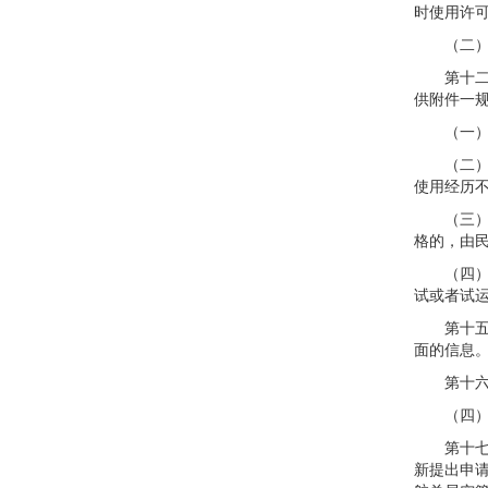
时使用许
（二）在
第十二条
供附件一
（一）民
（二）现
使用经历不
（三）试
格的，由
（四）现
试或者试
第十五条
面的信息
第十六条
（四）设
第十七条
新提出申