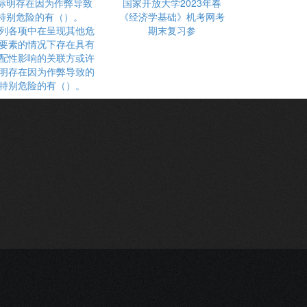
国家开放大学2023年春
《经济学基础》机考网考
列各项中在呈现其他危
期末复习参
要素的情况下存在具有
配性影响的关联方或许
明存在因为作弊导致的
特别危险的有（）。