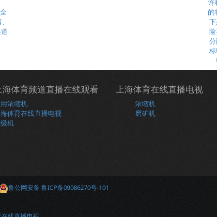
最全
情、
下
渠道
险
分
标
上海体育频道直播在线观看
上海体育在线直播电视
常用浓缩机
浓缩机
上海体育在线直播电视
磨矿机
分级机
鲁公网安备 鲁ICP备09086270号-101
育在线直播电视