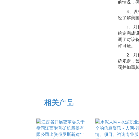
的情况，
4、设备
经了解美国
1、对设
约定完成
调了对设
许可证。
2、对设
确规定，
罚并加重
产品
相关