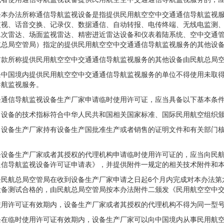
办法所称通信导航监视设备是指提供民用航空空中交通通信导航监视服
监视、话音交换、记录仪、数据通信、自动转报、电传终端、无线电监测
二次雷达、场面监视雷达、精密进近雷达设备和仪表着陆系统、空中交通
航总局空管局）指定的提供民用航空空中交通通信导航监视服务的其他设
所称提供民用航空空中交通通信导航监视服务的其他设备由民航总局空
国境内提供民用航空空中交通通信导航监视服务的单位不得使用未取得
导航监视服务。
信导航监视设备生产厂家申请临时使用许可证，应当具备以下基本条
备的技术指标符合中华人民共和国相关国家标准、国际民用航空组织颁
生产厂家持有设备生产国批准生产或者销售的证明文件和有关部门核发的技术
备生产厂家或者其授权的代理机构申请临时使用许可证的，应当向民航
通信导航监视设备许可证申请表》，并提供附件一规定的相关技术附件和
航总局空管局在收到设备生产厂家申请之日起6个月内完成对本办法第
设备测试合格的，由民航总局空管局按本办法附件二颁发《民用航空空中
许可证有效期内，设备生产厂家或者其授权的代理机构不得为同一型号
临时使用许可证有效期内，设备生产厂家可以向中国境内从事民用航空