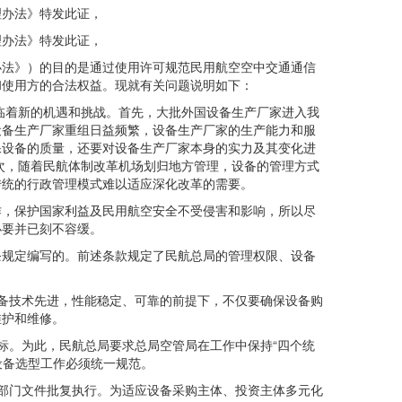
办法》特发此证，
办法》特发此证，
法》）的目的是通过使用许可规范民用航空空中交通通信
和使用方的合法权益。现就有关问题说明如下：
着新的机遇和挑战。首先，大批外国设备生产厂家进入我
设备生产厂家重组日益频繁，设备生产厂家的生产能力和服
保设备的质量，还要对设备生产厂家本身的实力及其变化进
次，随着民航体制改革机场划归地方管理，设备的管理方式
传统的行政管理模式难以适应深化改革的需要。
，保护国家利益及民用航空安全不受侵害和影响，所以尽
必要并已刻不容缓。
规定编写的。前述条款规定了民航总局的管理权限、设备
备技术先进，性能稳定、可靠的前提下，不仅要确保设备购
维护和维修。
。为此，民航总局要求总局空管局在工作中保持“四个统
设备选型工作必须统一规范。
部门文件批复执行。为适应设备采购主体、投资主体多元化