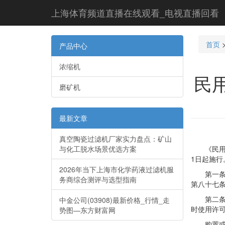
上海体育频道直播在线观看_电视直播回看
首页
产品中心
浓缩机
民
磨矿机
最新文章
真空陶瓷过滤机厂家实力盘点：矿山
与化工脱水场景优选方案
《民用航空
1日起施行
2026年当下上海市化学药液过滤机服
第一条为
务商综合测评与选型指南
第八十七
第二条民
中金公司(03908)最新价格_行情_走
时使用许
势图—东方财富网
购置或者