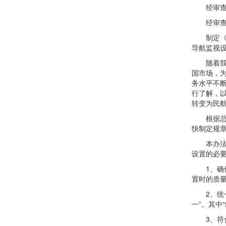
经审查，
经审查，
制定《民
导航监视
随着我国
国市场，
务水平不
行了解，
转变为民
根据总局
快制定规
本办法是
设置的必
1、确保
置时的质
2、统一
一”。其中
3、符合