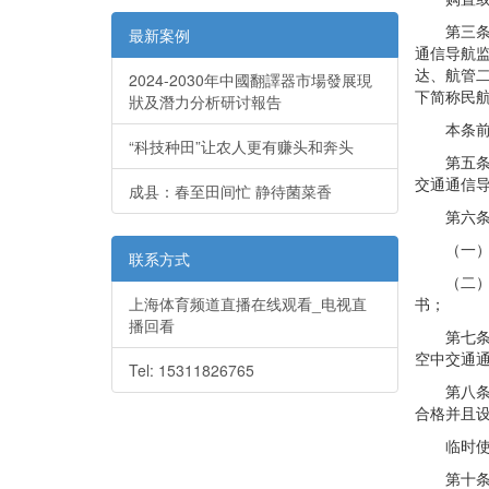
第三条本
最新案例
通信导航
达、航管
2024-2030年中國翻譯器市場發展現
下简称民
狀及潛力分析研讨報告
本条前款
“科技种田”让农人更有赚头和奔头
第五条中
交通通信
成县：春至田间忙 静待菌菜香
第六条通
（一）设
联系方式
（二）设备
上海体育频道直播在线观看_电视直
书；
播回看
第七条设
空中交通
Tel: 15311826765
第八条民
合格并且
临时使用
第十条在