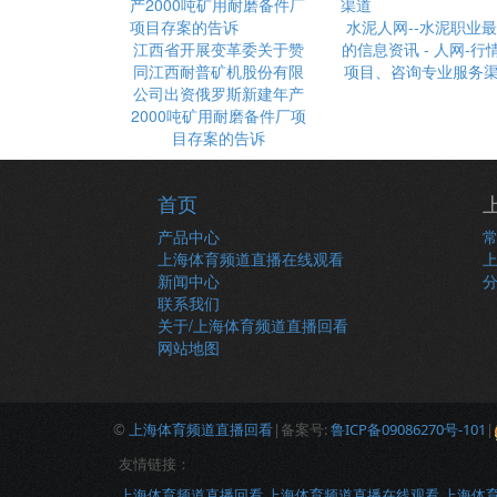
水泥人网--水泥职业
江西省开展变革委关于赞
的信息资讯 - 人网-行
同江西耐普矿机股份有限
项目、咨询专业服务
公司出资俄罗斯新建年产
2000吨矿用耐磨备件厂项
目存案的告诉
首页
产品中心
上海体育频道直播在线观看
新闻中心
联系我们
关于/上海体育频道直播回看
网站地图
©
上海体育频道直播回看
|备案号:
鲁ICP备09086270号-101
|
友情链接：
上海体育频道直播回看
上海体育频道直播在线观看
上海体