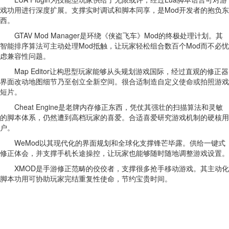
戏功用进行深度扩展。支撑实时调试和脚本同享，是Mod开发者的抱负东
西。
GTAV Mod Manager是环绕《侠盗飞车》Mod的终极处理计划。其
智能排序算法可主动处理Mod抵触，让玩家轻松组合数百个Mod而不必忧
虑兼容性问题。
Map Editor让构思型玩家能够从头规划游戏国际，经过直观的修正器
界面改动地图细节乃至创立全新空间。很合适制造自定义使命或拍照游戏
短片。
Cheat Engine是老牌内存修正东西，凭仗其强壮的扫描算法和灵敏
的脚本体系，仍然遭到高档玩家的喜爱。合适喜爱研究游戏机制的硬核用
户。
WeMod以其现代化的界面规划和全球化支撑锋芒毕露。供给一键式
修正体会，并支撑手机长途操控，让玩家也能够随时随地调整游戏设置。
XMOD是手游修正范畴的佼佼者，支撑很多抢手移动游戏。其主动化
脚本功用可协助玩家完结重复性使命，节约宝贵时间。