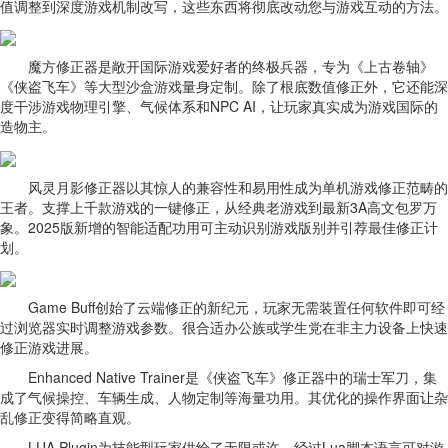
值调整到深度游戏机制改写，这些东西将彻底改动您与游戏互动的方法。
魔方修正器是敞开国际游戏爱好者的终极兵器，专为《上古卷轴》
《侠盗飞车》等大型沙盒游戏量身定制。除了根底数值修正外，它还能深
度干涉游戏物理引擎、气候体系和NPC AI，让玩家真实成为游戏国际的
造物主。
风灵月影修正器以其惊人的兼容性和易用性成为单机游戏修正范畴的
王者。支撑上千款游戏的一键修正，从经典老游戏到最新3A高文包罗万
象。2025版新增的智能适配功用可主动识别游戏版别并引荐最佳修正计
划。
Game Buff创始了云端修正的新纪元，玩家无需装置任何软件即可经
过浏览器实时调整游戏参数。很合适办公族或学生党在非主力设备上快速
修正游戏进展。
Enhanced Native Trainer是《侠盗飞车》修正器中的瑞士军刀，集
成了气候操控、车辆生成、人物定制等海量功用。其优化的操作界面让杂
乱修正变得简略直观。
LUA Plugin为技能型玩家供给了无限或许，经过Lua脚本语言可对游