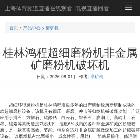
上海体育频道直播在线观看_电视直播回看
Toggl
navig
首页
>
产品中心
>
磨矿机
桂林鸿程超细磨粉机非金属
矿磨粉机破坏机
日期：2026-08-01 | 作者:
磨矿机
超细环辊磨粉机是桂林鸿程堆集多年的出产研制经历新研制成功的一
款超细磨粉设备，该机具有辊压、碾磨、冲击等归纳机械破坏功能，广泛
应用于滑石、方解石、碳酸钙、白云石、钾长石、膨润土、高岭土、石
墨、碳素等莫氏硬度7级以下、湿度6%以内的各种非金属矿藏的超细粉
磨，是一款真实高效、节能、特别合适对非金属矿藏做深加工的超细破坏
设备。 该磨粉机占地面积小，成套性强，用处广、简略易操作、修理便