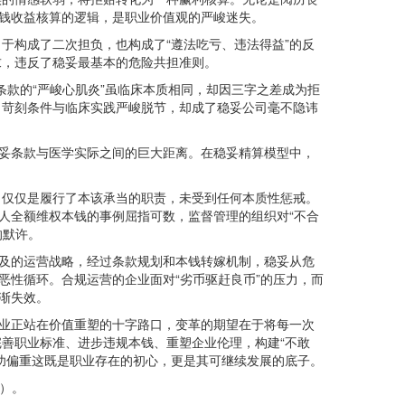
本钱收益核算的逻辑，是职业价值观的严峻迷失。
构成了二次担负，也构成了“遵法吃亏、违法得益”的反
求，违反了稳妥最基本的危险共担准则。
条款的“严峻心肌炎”虽临床本质相同，却因三字之差成为拒
。苛刻条件与临床实践严峻脱节，却成了稳妥公司毫不隐讳
妥条款与医学实际之间的巨大距离。在稳妥精算模型中，
仅仅是履行了本该承当的职责，未受到任何本质性惩戒。
人全额维权本钱的事例屈指可数，监督管理的组织对“不合
的默许。
及的运营战略，经过条款规划和本钱转嫁机制，稳妥从危
恶性循环。合规运营的企业面对“劣币驱赶良币”的压力，而
渐失效。
业正站在价值重塑的十字路口，变革的期望在于将每一次
善职业标准、进步违规本钱、重塑企业伦理，构建“不敢
功偏重这既是职业存在的初心，更是其可继续发展的底子。
n）。