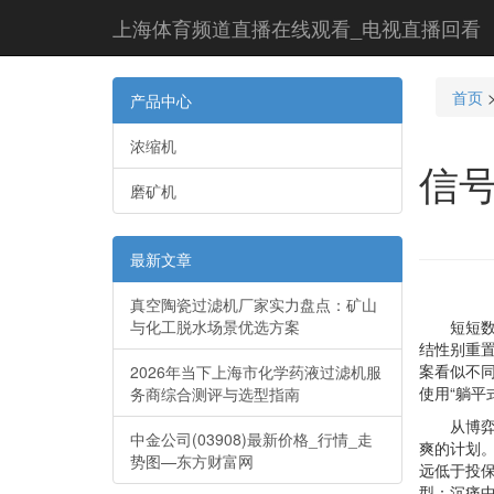
上海体育频道直播在线观看_电视直播回看
首页
产品中心
浓缩机
信号
磨矿机
最新文章
真空陶瓷过滤机厂家实力盘点：矿山
与化工脱水场景优选方案
短短数月
结性别重
案看似不同
2026年当下上海市化学药液过滤机服
使用“躺平
务商综合测评与选型指南
从博弈论
中金公司(03908)最新价格_行情_走
爽的计划。
势图—东方财富网
远低于投
型：沉痛