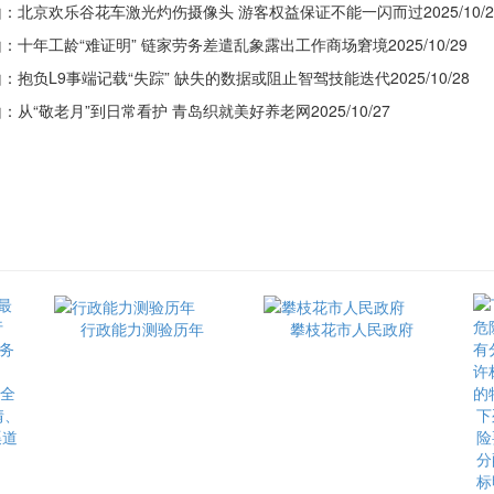
京欢乐谷花车激光灼伤摄像头 游客权益保证不能一闪而过2025/10/2
年工龄“难证明” 链家劳务差遣乱象露出工作商场窘境2025/10/29
负L9事端记载“失踪” 缺失的数据或阻止智驾技能迭代2025/10/28
“敬老月”到日常看护 青岛织就美好养老网2025/10/27
行政能力测验历年
攀枝花市人民政府
最全
情、
下
渠道
险
分
标