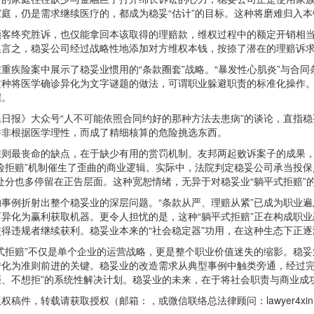
庭，仍是需求继续医疗的，都成为稳妥“估计”的目标。这种将磨难归入
终究胜诉，也仅能拿回本该取得的理赔款，维权过程中的额定开销相当于
换言之，稳妥公司经过战略性地添加对方维权本钱，按捺了潜在的理赔诉
险案中展示了稳妥业惯用的“条款圈套”战略。“暴发性心肌炎”与合同
这种将医学确诊异化为文字谜题的做法，可谓职业躲避职责的标准化操作
据。
报》大众号“人不可能依照合同约好的那种方法去患病”的谈论，直指稳
并非根据医学理性，而成了精细核算的危险挑选东西。
最丧命的缺点，在于缺少有用的赏罚机制。友邦两起败诉案子的成果，
险拒赔”机制催生了歪曲的商业逻辑。实际中，法院判定稳妥公司承当投保
处分也多停留在正告层面。这种宽恕情绪，无异于对稳妥业“躺平式拒赔”
例折射出整个稳妥业的深层问题。“条款从严、理赔从紧”已成为职业遍
异化为赢利获取机器。更令人担忧的是，这种“躺平式拒赔”正在构成职业
得违规者继续获利。稳妥业本来的“社会稳定器”功用，在这种生态下正逐
拒赔”不仅是单个企业的运营战略，更是整个职业价值迷失的缩影。稳妥
转化为准则前进的关键。稳妥业的改造需求从典型事例中触类旁通，经过完
拒、不想拒”的系统性解决计划。稳妥业的未来，在于将社会职责与商业成
件，转载请获取授权（邮箱：，或微信联络总法律顾问：lawyer4xi