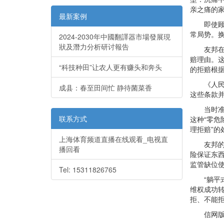
亲之痛的家
最新案例
即使顾客
常局势。
2024-2030年中國翻譯器市場發展現
狀及潛力分析研讨報告
友邦在重疾
赔理由。
“科技种田”让农人更有赚头和奔头
的拒赔根
《人民日
成县：春至田间忙 静待菌菜香
这些条款
当时准则
联系方式
这种“零危
理拒赔”的
上海体育频道直播在线观看_电视直
友邦的事
播回看
险保证东西
监管缺位使
Tel: 15311826765
“躺平式
维权成功
拒、不能
信网版权稿