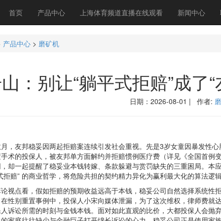
首页
产品中心
上海体育频道直播在线观看
新闻中心
>
产品中心
>
磨矿机
山：别让“躺平式拒赔”成了
日期：2026-08-01 | 作者:
，友邦稳妥因两起拒赔案连续引发社会重视。先是3岁女童因暴发性心肌炎
置手术的投保人，被友邦单方面解约并拒赔惯例医疗费（详见《全国首例变
，却一起提醒了稳妥业本钱转嫁、条款躲避与赏罚缺失的三重困局。本应扮
式拒赔” 的商业哲学，将危险共担的契约精力异化为赢利最大化的算法逻
视点看，假如拒赔的预期收益远高于本钱，稳妥公司自然选择系统性拒
在性别重置事例中，投保人小宋向媒体泄漏，为了这次维权，律师费就达
保人诉讼所需的时刻与金钱本钱。面对如此直观的比价，大都投保人会抛
中的家庭往往缺少与金融巨子打开绵长诉讼的心力，稳妥公司正是使用家