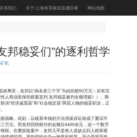
联系我们
关于/上海体育频道直播回看
网站地图
“友邦稳妥们”的逐利哲学
磨矿机
离世，友邦以“病名差三个字”为由拒赔50万元；后有完
性人商业医保拒赔案宣判 友邦稳妥被判全额理赔》）。两
演“经济减震器”和“社会稳定器”两层人物的稳妥职业，正
辑。
赔战略。此刻，以核算本钱的方法强逼诉讼就成了屡试不
三万元。而友邦回绝赔付的金额仅4400余元，这一个数字
弃维权。在重疾险案中，友邦几乎是将人道缺点归入精算模
族的情感软弱，将拒赔转化为一种赢利核算。无论是阅历丧