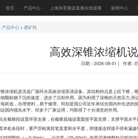
首页
产品中心
上海体育频道直播在线观看
新闻中心
>
产品中心
>
磨矿机
高效深锥浓缩机说
日期：2026-08-01 | 作者:
浓缩机是洗选厂循环水高效浓缩弄清设备。其结构特点是上柱下锥，锥
快细颗粒物下沉的速度，进步了沉积作用。因为利用了深锥的天然压力,所
，电耗低，办理便利，易于修理。特别是我公司近年来结合国内外先进的
到达国内领先水平。经多个厂家运用，均取得了十分满意的作用。
在截锥段设置环形支座，在截锥底端设置圆形平面支撑，支撑平面水平度
本机各段时，要严厉检测其笔直度和水平度，焊缝接连焊接不得有漏渗
细颗粒（＜0.3mm）、小浓度（30~50g/l）的悬浮液物颗粒沉积浓