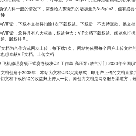
入料一般的情况下，需要给入絮凝剂的增加量为3~5g/m3，但有必要予先
后稀
VIP后，下载本文档将扣除1次下载权益。下载后，不支持退款、换文档
VIP后，您将具有八大权益，权益包含：VIP文档下载权益、阅览免打
互通、版权挂号。
P文档为合作方或网友上传，每下载1次， 网站将依照每个用户上传文档
也想奉献VIP文档。上传文档
 飞机修理赛项正式赛卷模块C2-工作单-高压泵+放气活门-2023年全国职
档创建于2008年，本站为文档C2C买卖形式，即用户上传的文档直接
切文档下载所得的收益归上传人一切。原创力文档是网络服务渠道方，若您