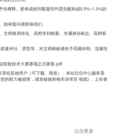
稀释。胶体或粉剂絮凝剂均需先配制成0.5%~1.0%的
。如有疑问请联络咱们。
扰、文档格局转化、高档专利检索、专属身份标志、高档客
的质量评分、类型等，对文档奉献者给予高额补助、流量扶
业院校技术大赛赛项正式赛卷.pdf
共享给其他用户（可下载、阅览），本站仅仅中心服务渠
的权力被损害，请发链接和相关诉求至 电线) ，上传者
点击更多