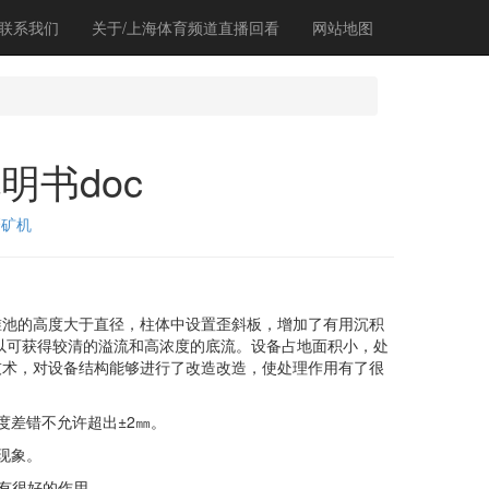
联系我们
关于/上海体育频道直播回看
网站地图
明书doc
磨矿机
池的高度大于直径，柱体中设置歪斜板，增加了有用沉积
以可获得较清的溢流和高浓度的底流。设备占地面积小，处
技术，对设备结构能够进行了改造改造，使处理作用有了很
差错不允许超出±2㎜。
现象。
缩有很好的作用。