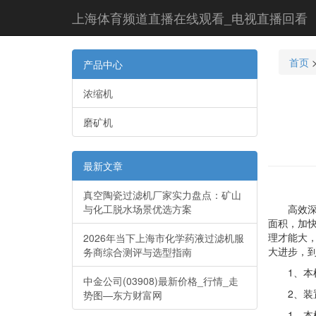
上海体育频道直播在线观看_电视直播回看
首页
产品中心
浓缩机
磨矿机
最新文章
真空陶瓷过滤机厂家实力盘点：矿山
与化工脱水场景优选方案
高效深锥
面积，加
理才能大
2026年当下上海市化学药液过滤机服
大进步，
务商综合测评与选型指南
1、本机
中金公司(03908)最新价格_行情_走
2、装置
势图—东方财富网
1、本机对