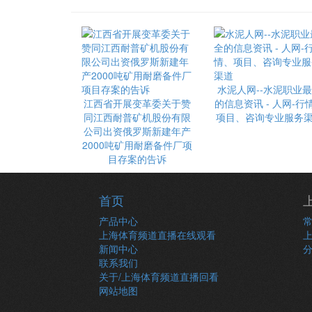
水泥人网--水泥职业
江西省开展变革委关于赞
的信息资讯 - 人网-行
同江西耐普矿机股份有限
项目、咨询专业服务
公司出资俄罗斯新建年产
2000吨矿用耐磨备件厂项
目存案的告诉
首页
产品中心
上海体育频道直播在线观看
新闻中心
联系我们
关于/上海体育频道直播回看
网站地图