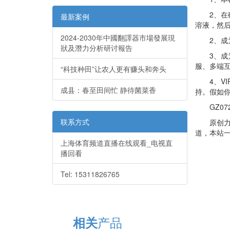
2、在确保
最新案例
溶液，然
2024-2030年中國翻譯器市場發展現
2、成为
狀及潛力分析研讨報告
3、成为
服、多端
“科技种田”让农人更有赚头和奔头
4、VI
成县：春至田间忙 静待菌菜香
持。假如你
GZ072
联系方式
原创力文
道，本站一
上海体育频道直播在线观看_电视直
播回看
Tel: 15311826765
产品
相关