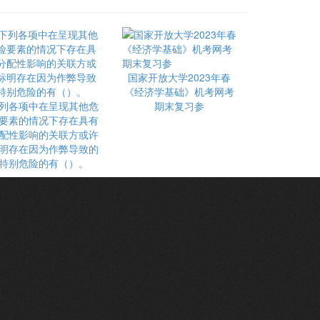
国家开放大学2023年春
《经济学基础》机考网考
列各项中在呈现其他危
期末复习参
要素的情况下存在具有
配性影响的关联方或许
明存在因为作弊导致的
特别危险的有（）。