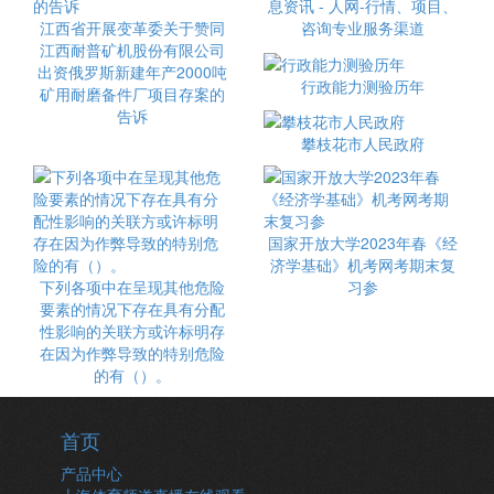
息资讯 - 人网-行情、项目、
江西省开展变革委关于赞同
咨询专业服务渠道
江西耐普矿机股份有限公司
出资俄罗斯新建年产2000吨
行政能力测验历年
矿用耐磨备件厂项目存案的
告诉
攀枝花市人民政府
国家开放大学2023年春《经
济学基础》机考网考期末复
下列各项中在呈现其他危险
习参
要素的情况下存在具有分配
性影响的关联方或许标明存
在因为作弊导致的特别危险
的有（）。
首页
产品中心