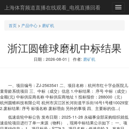
上海体育频道直播在线观看_电视直播回看
Toggl
navig
首页
>
产品中心
>
磨矿机
浙江圆锥球磨机中标结果
日期：2026-08-01 | 作者:
磨矿机
一、项目编号：ZJ-2563541 二、项目名称：杭州市红十字会医院儿
童骨龄系统项目 三、中标（成交）信息 1.中标结果： 序号 中标（成交）
金额(元) 中标供应商名称 中标供应商地址 1 投标报价：288000（元）
杭州圆锥科技有限公司 杭州市滨江区长河街道平乐街16号1号楼10029室
2.废标结果: 序号 标项名称 废标理由 另外的事项 四、主要标的信...(
低速齿轮中标公告 发布日期：2025-11-28 永磁事业部采购组织就低
速齿轮项目进行了单一来源（物料） ，现将中标结果公示如下： 一、项
目基础信息： 1、项目标号：S***9 2、项目名称：低速齿轮 3、发布日