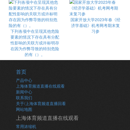
国家开放大学2023年春《经
济学基础》机考网考期末复
下列各项中在呈现其他危险
习参
要素的情况下存在具有分配
性影响的关联方或许标明存
在因为作弊导致的特别危险
的有（）。
首页
产品中心
上海体育频道直播在线观看
新闻中心
联系我们
关于/上海体育频道直播回看
网站地图
上海体育频道直播在线观看
常用浓缩机