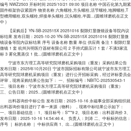
编号 NWZ2503 开标时间 2025/10/21 09:00 项目名称 中国石化第九期紧
固件框架协议紧固件 物资名称 六角螺栓,方头螺栓,活节螺栓,地脚螺栓,T
型槽用螺栓,双头螺栓,焊接单头螺栓,沉头螺栓,半圆...(圆锥球磨机在正文
中 )
【采购后】YN-SB-202515X 20251016 裂隙灯显微镜设备等院内议
标结果 发布日期：2025-10-20 YN-SB-202515X 20251016 裂隙灯显微
镜设备等院内议标结果 序号 设备名称 数量 单位 供应商 备注 1 裂隙灯显
微镜 1 套 杭州兴明医疗器材有限公司 2 手持式眼压计 1 套 / 不满3家流
标 3 雾化熏蒸仪 1 批...(圆锥球磨机在正文中 )
宁波市东方理工高等研究院球磨机采购项目（重发）采购结果公告
发布日期：2025年10月20日 宁波市国际招标有限公司就宁波市东方理工
高等研究院球磨机采购项目（重发）进行公开招标采购，经过评标委员会
评审，现将采购结果公告如下： 一、招标编号：NBITC-202530543-1
二、项目名称：宁波市东方理工高等研究院球磨机采购项目（重发）
三、公告日期：2025...(圆锥球磨机在正文中 )
出料器询价中标公告 发布日期：2025-10-16 永磁事业部采购组织就
出料器询价项目进行了单一来源（物料） ，现将中标结果公示如下：
一、项目基础信息： 1、项目标号：S***9 2、项目名称：出料器询价 3、
发布日期：2025-10-16 14:54:46 4、 负责人：刘涛 二、中标标的信息：
序号 ｜ 标的名称 ｜ 中标供应商 1、出...(圆锥球磨机在正文中 )