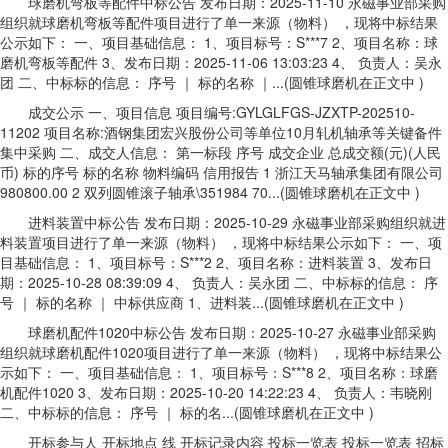
球磨机弯板等配件中标公告 发布日期：2025-11-10 永磁事业部采购
组织就球磨机弯板等配件项目进行了单一来源（物料） ，现将中标结果
公示如下： 一、项目基础信息： 1、项目标号：S***7 2、项目名称：球
磨机弯板等配件 3、发布日期：2025-11-06 13:03:23 4、 负责人：吴永
团 二、中标标的信息： 序号 ｜ 标的名称 ｜...(圆锥球磨机在正文中 )
成交公示 一、项目信息 项目编号:GYLGLFGS-JZXTP-202510-
11202 项目名称:酒钢集团宏兴股份公司等单位10月轧机轴承等关键备件
集中采购 二、成交人信息： 第一标段 序号 成交企业 总成交额(元)(人民
币) 标的序号 标的名称 物料编码 信用报告 1 浙江天马轴承集团有限公司
980800.00 2 双列圆锥滚子轴承\351984 70...(圆锥球磨机在正文中 )
进料装置中标公告 发布日期：2025-10-29 永磁事业部采购组织就进
料装置项目进行了单一来源（物料） ，现将中标结果公示如下： 一、项
目基础信息： 1、项目标号：S***2 2、项目名称：进料装置 3、发布日
期：2025-10-28 08:39:09 4、 负责人：吴永团 二、中标标的信息： 序
号 ｜ 标的名称 ｜ 中标供应商 1、进料装...(圆锥球磨机在正文中 )
球磨机配件1020中标公告 发布日期：2025-10-27 永磁事业部采购
组织就球磨机配件1020项目进行了单一来源（物料） ，现将中标结果公
示如下： 一、项目基础信息： 1、项目标号：S***8 2、项目名称：球磨
机配件1020 3、发布日期：2025-10-20 14:22:23 4、 负责人：韦晓刚
二、中标标的信息： 序号 ｜ 标的名...(圆锥球磨机在正文中 )
开标参与人 开标地点 线 开标记录内容 投标一览表 投标一览表 招标