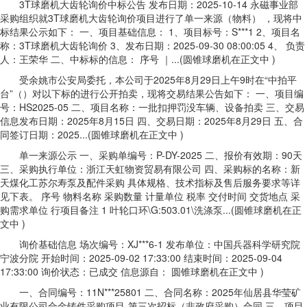
3T球磨机大齿轮询价中标公告 发布日期：2025-10-14 永磁事业部
采购组织就3T球磨机大齿轮询价项目进行了单一来源（物料） ，现将中
标结果公示如下： 一、项目基础信息： 1、项目标号：S***1 2、项目名
称：3T球磨机大齿轮询价 3、发布日期：2025-09-30 08:00:05 4、 负责
人：王荣华 二、中标标的信息： 序号 ｜...(圆锥球磨机在正文中 )
受余姚市公安局委托，本公司于2025年8月29日上午9时在“中拍平
台”（）对以下标的进行公开拍卖，现将交易结果公告如下： 一、项目编
号：HS2025-05 二、项目名称：一批扣押罚没车辆、设备拍卖 三、交易
信息发布日期：2025年8月15日 四、交易日期：2025年8月29日 五、合
同签订日期：2025...(圆锥球磨机在正文中 )
单一来源公示 一、采购单编号：P-DY-2025 二、报价有效期：90天
三、采购执行单位：浙江天虹物资贸易有限公司 四、采购标的名称：新
天煤化工苏尔寿泵及配件采购 具体规格、技术指标及售后服务要求等详
见下表。 序号 物料名称 采购数量 计量单位 税率 交付时间 交货地点 采
购需求单位 行项目备注 1 叶轮口环\G:503.01\洗涤泵...(圆锥球磨机在正
文中 )
询价基础信息 场次编号：XJ***6-1 发布单位：中国兵器科学研究院
宁波分院 开始时间：2025-09-02 17:33:00 结束时间：2025-09-04
17:33:00 询价状态：已成交 信息源自： 圆锥球磨机在正文中 )
一、合同编号：11N***25801 二、合同名称：2025年仙居县华莹矿
业有限公司合金铸件采购项目-第三次招标（非政府采购）合同 三、项目