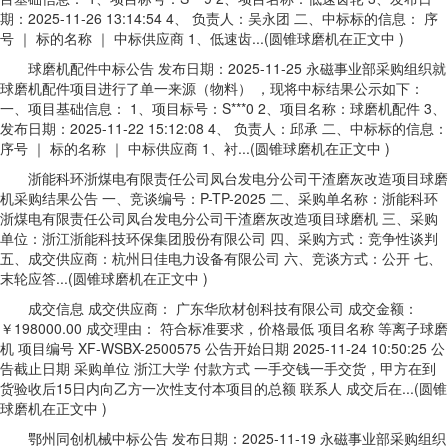
期：2025-11-26 13:14:54 4、 负责人：吴永团 二、中标标的信息： 序
号 ｜ 标的名称 ｜ 中标供应商 1、低速齿...(圆锥球磨机在正文中 )
球磨机配件中标公告 发布日期：2025-11-25 永磁事业部采购组织就
球磨机配件项目进行了单一来源（物料） ，现将中标结果公示如下：
一、项目基础信息： 1、项目标号：S***0 2、项目名称：球磨机配件 3、
发布日期：2025-11-22 15:12:08 4、 负责人：邱承 二、中标标的信息：
序号 ｜ 标的名称 ｜ 中标供应商 1、衬...(圆锥球磨机在正文中 )
浙能科环浙煤电有限责任公司凤台发电分公司干渣磨灰改造项目球磨
机采购结果公告 一、竞谈编号：P-TP-2025 二、采购单名称：浙能科环
浙煤电有限责任公司凤台发电分公司干渣磨灰改造项目球磨机 三、采购
单位：浙江浙能科技环保集团股份有限公司 四、采购方式：竞争性谈判
五、成交供应商：杭州日佳电力设备有限公司 六、竞谈方式：公开 七、
末轮应答...(圆锥球磨机在正文中 )
成交信息 成交供应商： 广东华欣材创科技有限公司 成交金额：
￥198000.00 成交理由： 符合标准要求，价格最低 项目名称 等离子球磨
机 项目编号 XF-WSBX-2500575 公告开始日期 2025-11-24 10:50:25 公
告截止日期 采购单位 浙江大学 付款方式 一手交钱一手交货，甲方在到
货验收后15日内向乙方一次性支付本项目的总额 联系人 成交后在...(圆锥
球磨机在正文中 )
鄂州同创机械中标公告 发布日期：2025-11-19 永磁事业部采购组织