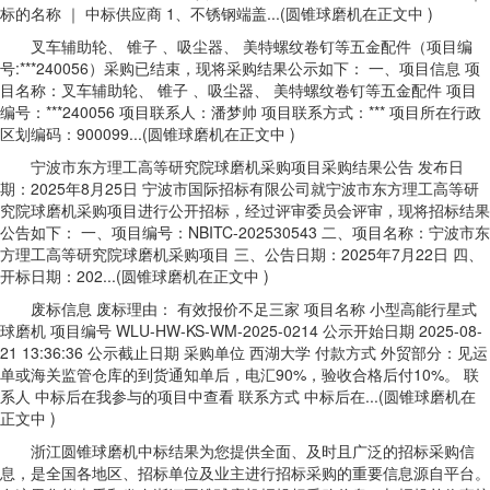
标的名称 ｜ 中标供应商 1、不锈钢端盖...(圆锥球磨机在正文中 )
叉车辅助轮、 锥子 、吸尘器、 美特螺纹卷钉等五金配件（项目编
号:***240056）采购已结束，现将采购结果公示如下： 一、项目信息 项
目名称：叉车辅助轮、 锥子 、吸尘器、 美特螺纹卷钉等五金配件 项目
编号：***240056 项目联系人：潘梦帅 项目联系方式：*** 项目所在行政
区划编码：900099...(圆锥球磨机在正文中 )
宁波市东方理工高等研究院球磨机采购项目采购结果公告 发布日
期：2025年8月25日 宁波市国际招标有限公司就宁波市东方理工高等研
究院球磨机采购项目进行公开招标，经过评审委员会评审，现将招标结果
公告如下： 一、项目编号：NBITC-202530543 二、项目名称：宁波市东
方理工高等研究院球磨机采购项目 三、公告日期：2025年7月22日 四、
开标日期：202...(圆锥球磨机在正文中 )
废标信息 废标理由： 有效报价不足三家 项目名称 小型高能行星式
球磨机 项目编号 WLU-HW-KS-WM-2025-0214 公示开始日期 2025-08-
21 13:36:36 公示截止日期 采购单位 西湖大学 付款方式 外贸部分：见运
单或海关监管仓库的到货通知单后，电汇90%，验收合格后付10%。 联
系人 中标后在我参与的项目中查看 联系方式 中标后在...(圆锥球磨机在
正文中 )
浙江圆锥球磨机中标结果为您提供全面、及时且广泛的招标采购信
息，是全国各地区、招标单位及业主进行招标采购的重要信息源自平台。