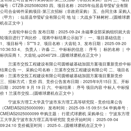
编号：CTZB-2025080283 四、项目名称：2025年仙居县华莹矿业有限
公司合金铸件采购项目-第三次招标（非政府采购） 五、合同主体 采购人
（甲方）：仙居县华莹矿业有限公司 地 址：大战乡下林树村...(圆锥球磨
机在正文中 )
大齿轮中标公告 发布日期：2025-09-24 永磁事业部采购组织就大齿
轮项目进行了询比价 ，现将中标结果公示如下： 一、项目基础信息：
1、项目标号：S***5 2、项目名称：大齿轮 3、发布日期：2025-09-20
10:36:53 4、 负责人：许淼 二、中标标的信息： 序号 ｜ 标的名称 ｜ 中
标供应商 1、大齿轮,φ2040*29...(圆锥球磨机在正文中 )
兰溪市交投工程建设有限公司圆锥破基础加固方案项目重新竞价中标
结果公告 一、采购公司名称：兰溪市交投工程建设有限公司 二、项目名
称：兰溪市交投工程建设有限公司圆锥破基础加固方案项目重新竞价
三、招标方式：竞价 四、竞价公告发布日期：2025年9月15日 五、开标
日期：2025年 9 月 19 日 六、中标结果： 序号 项目内容 中标人 中标报
价 1 兰溪市交投...(圆锥球磨机在正文中 )
宁波东方理工大学及宁波市东方理工高等研究院 - 竞价结果公告
（CMEIAS2025000099） 发布时间：2025-09-15 09:51:54 申购单号：
CMEIAS2025000099 申购主题： 行星式球磨机 采购单位： 宁波东方理
工大学及宁波市东方理工高等研究院 竞价开始时间： 2025-09-04
09:24:10 竞价截至时间： 2025-0...(圆锥球磨机在正文中 )