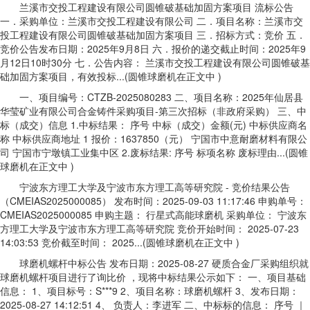
兰溪市交投工程建设有限公司圆锥破基础加固方案项目 流标公告
一．采购单位：兰溪市交投工程建设有限公司 二．项目名称：兰溪市交
投工程建设有限公司圆锥破基础加固方案项目 三．招标方式：竞价 五．
竞价公告发布日期：2025年9月8日 六．报价的递交截止时间：2025年9
月12日10时30分 七．公告内容： 兰溪市交投工程建设有限公司圆锥破基
础加固方案项目，有效投标...(圆锥球磨机在正文中 )
一、项目编号：CTZB-2025080283 二、项目名称：2025年仙居县
华莹矿业有限公司合金铸件采购项目-第三次招标（非政府采购） 三、中
标（成交）信息 1.中标结果： 序号 中标（成交）金额(元) 中标供应商名
称 中标供应商地址 1 报价：1637850（元） 宁国市中意耐磨材料有限公
司 宁国市宁墩镇工业集中区 2.废标结果: 序号 标项名称 废标理由...(圆锥
球磨机在正文中 )
宁波东方理工大学及宁波市东方理工高等研究院 - 竞价结果公告
（CMEIAS2025000085） 发布时间：2025-09-03 11:17:46 申购单号：
CMEIAS2025000085 申购主题： 行星式高能球磨机 采购单位： 宁波东
方理工大学及宁波市东方理工高等研究院 竞价开始时间： 2025-07-23
14:03:53 竞价截至时间： 2025...(圆锥球磨机在正文中 )
球磨机螺杆中标公告 发布日期：2025-08-27 硬质合金厂采购组织就
球磨机螺杆项目进行了询比价 ，现将中标结果公示如下： 一、项目基础
信息： 1、项目标号：S***9 2、项目名称：球磨机螺杆 3、发布日期：
2025-08-27 14:12:51 4、 负责人：李进军 二、中标标的信息： 序号 ｜