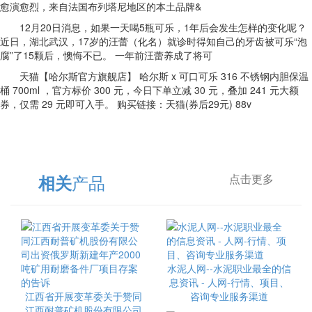
愈演愈烈，来自法国布列塔尼地区的本土品牌&
12月20日消息，如果一天喝5瓶可乐，1年后会发生怎样的变化呢？
近日，湖北武汉，17岁的汪蕾（化名）就诊时得知自己的牙齿被可乐“泡
腐”了15颗后，懊悔不已。 一年前汪蕾养成了将可
天猫【哈尔斯官方旗舰店】 哈尔斯 x 可口可乐 316 不锈钢内胆保温
桶 700ml ，官方标价 300 元，今日下单立减 30 元，叠加 241 元大额
券，仅需 29 元即可入手。 购买链接：天猫(券后29元) 88v
产品
相关
点击更多
水泥人网--水泥职业最全的信
息资讯 - 人网-行情、项目、
江西省开展变革委关于赞同
咨询专业服务渠道
江西耐普矿机股份有限公司