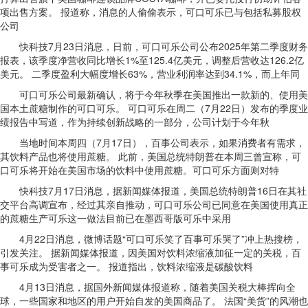
项出售方案。 报道称，消息的人偷偷表示，可口可乐已与包括私募股权
公司
快科技7月23日消息，日前，可口可乐公司公布2025年第二季度财务
报表，该季度净营收同比增长1%至125.4亿美元，调整后营收达126.2亿
美元。 二季度盈利大幅度增长63%，营业利润率达到34.1%，而上年同
可口可乐公司最新确认，将于今年秋季在美国推出一款新的、使用美
国本土蔗糖制作的可口可乐。 可口可乐在周二（7月22日）发布的季度业
绩报告中写道，作为持续创新战略的一部分，公司计划于今年秋
当地时间本周四（7月17日），百事公司表示，如果消费者有需求，
其饮料产品也将使用蔗糖。 此前，美国总统特朗普在本周三曾宣称，可
口可乐将开始在美国市场的饮料中使用蔗糖。可口可乐方面则对特
快科技7月17日消息，据新闻媒体报道，美国总统特朗普16日在其社
交平台高调宣布，经过其亲自推动，可口可乐公司已同意在美国使用真正
的蔗糖生产可乐这一做法目前已在墨西哥版可乐中采用
4月22日消息，微博话题“可口可乐笑了百事可乐哭了”冲上热搜榜，
引发关注。 据新闻媒体报道，因美国对饮料浓缩液加征一定的关税，百
事可乐成为受害者之一。 报道指出，饮料浓缩液是碳酸饮料
4月13日消息，据国外新闻媒体报道称，随着美国关税大棒挥向全
球，一些国家和地区的用户开始自发的美国商品了。 法国“美货”的风潮也