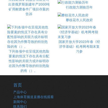
出资俄罗斯新建年产2000吨
行政能力测验历年
矿用耐磨备件厂项目存案的
告诉
攀枝花市人民政府
国家开放大学2023年春《经
济学基础》机考网考期末复
下列各项中在呈现其他危险
习参
要素的情况下存在具有分配
性影响的关联方或许标明存
在因为作弊导致的特别危险
的有（）。
首页
产品中心
上海体育频道直播在线观看
新闻中心
联系我们