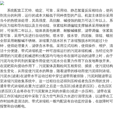
系统配套工艺特、稳定、可靠，采用动、静态絮凝反应相结合，使药
剂充分的利用，运行的成本大幅低于同种类型的产品。机架主体部分采用
当今的热喷涂处理，其高强度、高抗酸、碱侵蚀的能力可达三年以上。系
列压力辊和导向辊以及主传动辊、张紧辊和调偏辊支撑轴承采用钢座密
封，可保用二年以上。辊体表面包耐磨、耐酸碱橡胶。滤带调偏、张紧装
置可靠，采用气压进行自动控制。喷水管、接水管、挡泥板、筛辊、螺丝
全部采用耐酸碱不锈钢。浓缩重力脱水区长了浓缩预脱水时间超过1分
钟，使得处理量大，滤饼含水率低。采用立式结构，使得操作、维护、清
洁十分便捷。带式浓缩机是一种可连续运行的污泥浓缩机械，当经过化学
调理的污泥通过机械进料分配器均匀地分布在循环运动的滤带上时，由于
污泥与化学药剂的絮凝作用促使污泥水分在重力作用下自发地释放开来。
在泥耙双向搅动作用下，污泥絮体及颗粒间互相剪切、揉搓，使污泥结构
发生变化，从而促使污泥水的释放，随着滤带的移动而使污泥得到浓缩。
污泥水(滤液)在滤带水平运动过程中穿过滤带而被排除，污泥则随滤带运
至浓缩污泥收集系统中。这一过程往往还得到压榨或者负压作用的支持，
通常带式浓缩机在重力过滤区之后是一负压区(或者是挤压区)，在负压区
(挤压区)又会将存在于污泥絮体之间的水吸出(或进一步压榨)。滤带在返
回工作区域的过程中采取了压力空气和压力水进行清理洗涤，以滤带在工
作时始终是清洁的。带式浓缩机一般均配设有自动监控设备，在故障时可
报警和自动断电。