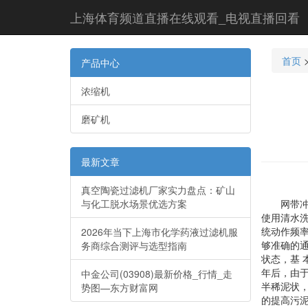
上海体育频道直播在线观看_电视直播回看
首页
产品中心
浓缩机
磨矿机
最新文章
真空陶瓷过滤机厂家实力盘点：矿山
与化工脱水场景优选方案
网带冲洗
使用清水
统动作频
2026年当下上海市化学药液过滤机服
够准确的
务商综合测评与选型指南
状态，基
年后，由
中金公司(03908)最新价格_行情_走
半稀泥状
势图—东方财富网
的提高污泥