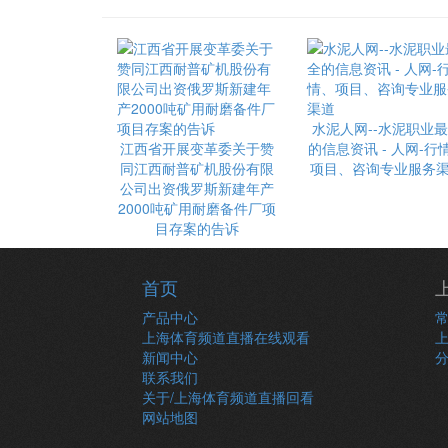
水泥人网--水泥职业
江西省开展变革委关于赞
的信息资讯 - 人网-行
同江西耐普矿机股份有限
项目、咨询专业服务
公司出资俄罗斯新建年产
2000吨矿用耐磨备件厂项
目存案的告诉
首页
产品中心
上海体育频道直播在线观看
新闻中心
联系我们
关于/上海体育频道直播回看
网站地图