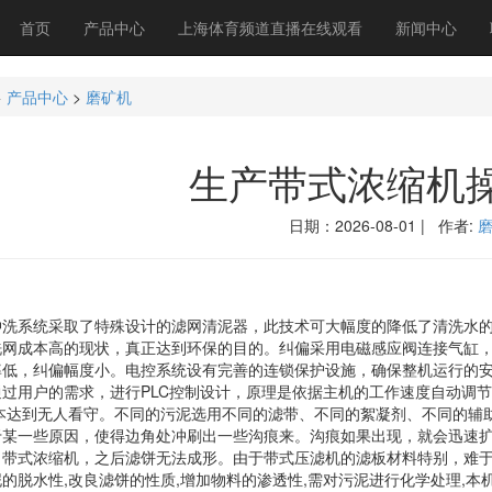
首页
产品中心
上海体育频道直播在线观看
新闻中心
>
产品中心
>
磨矿机
生产带式浓缩机
日期：2026-08-01 | 作者:
系统采取了特殊设计的滤网清泥器，此技术可大幅度的降低了清洗水的
洗网成本高的现状，真正达到环保的目的。纠偏采用电磁感应阀连接气缸
率低，纠偏幅度小。电控系统设有完善的连锁保护设施，确保整机运行的
通过用户的需求，进行PLC控制设计，原理是依据主机的工作速度自动调
 本达到无人看守。不同的污泥选用不同的滤带、不同的絮凝剂、不同的辅
于某一些原因，使得边角处冲刷出一些沟痕来。沟痕如果出现，就会迅速
，带式浓缩机，之后滤饼无法成形。由于带式压滤机的滤板材料特别，难
的脱水性,改良滤饼的性质,增加物料的渗透性,需对污泥进行化学处理,本