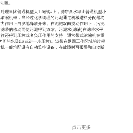
分明显。
理量比普通机型大1.5倍以上，滤饼含水率比普通机型小
泥浓缩机械，当经过化学调理的污泥通过机械进料分配器均
重力作用下自发地释放开来。在泥耙双向搅动作用下，污泥
滤带的移动而使污泥得到浓缩。污泥水(滤液)在滤带水平
往往还得到压榨或者负压作用的支持，通常带式浓缩机在重
之间的水吸出(或进一步压榨)。滤带在返回工作区域的过程
缩机一般均配设有自动监控设备，在故障时可报警和自动断
点击更多