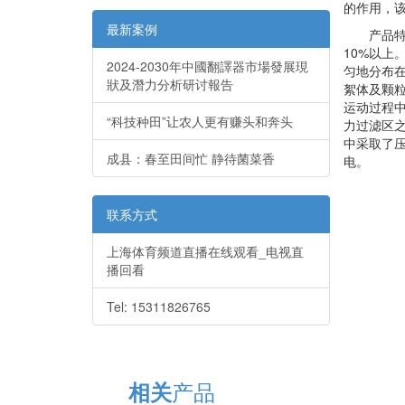
的作用，
最新案例
产品特点
10%以上
2024-2030年中國翻譯器市場發展現
匀地分布
狀及潛力分析研讨報告
絮体及颗
运动过程
“科技种田”让农人更有赚头和奔头
力过滤区之
中采取了
成县：春至田间忙 静待菌菜香
电。
联系方式
上海体育频道直播在线观看_电视直
播回看
Tel: 15311826765
产品
相关