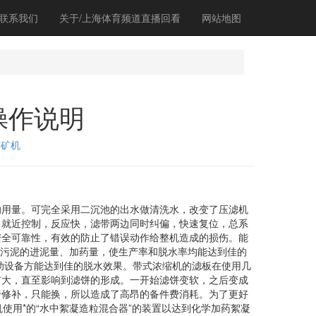
联系我们
关于/上海体育频道直播回看
网站地图
操作说明
磨矿机
用量。可完全采用二沉池的出水做清洗水，改变了压滤机
，就近控制，反应快，滤带两边同时纠偏，快速复位，总系
安全可靠性，有效的防止了错误动作给整机造成的损伤。能
节污泥的进泥量、加药量，使生产率和脱水率均能达到佳的
助设备方能达到佳的脱水效果。带式浓缩机的滤板在使用几
扩大，直至影响到滤饼的形成。一开始滤饼变软，之后变成
于修补，只能换，所以造成了高昂的备件费消耗。为了更好
机使用*的“水中絮凝造粒混合器”的装置以达到化学加药絮凝