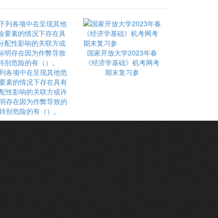
国家开放大学2023年春
《经济学基础》机考网考
列各项中在呈现其他危
期末复习参
要素的情况下存在具有
配性影响的关联方或许
明存在因为作弊导致的
特别危险的有（）。