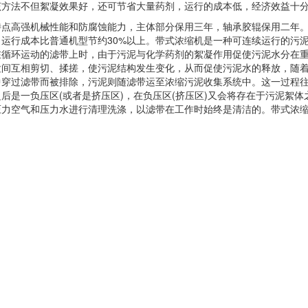
该方法不但絮凝效果好，还可节省大量药剂，运行的成本低，经济效益十
高强机械性能和防腐蚀能力，主体部分保用三年，轴承胶辊保用二年。处
。运行成本比普通机型节约30%以上。带式浓缩机是一种可连续运行的污
在循环运动的滤带上时，由于污泥与化学药剂的絮凝作用促使污泥水分在
粒间互相剪切、揉搓，使污泥结构发生变化，从而促使污泥水的释放，随着
中穿过滤带而被排除，污泥则随滤带运至浓缩污泥收集系统中。这一过程
后是一负压区(或者是挤压区)，在负压区(挤压区)又会将存在于污泥絮体
压力空气和压力水进行清理洗涤，以滤带在工作时始终是清洁的。带式浓