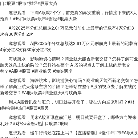
门#股票#股市#财经#股票大势
邀您观看：下周A股就2个字，前史真的再次重演，行情接下来的3大
预判！#热门#股票#股市#财经#股票大势
A股2025年分红总额达2.61万亿元创前史上最新的记载有4家分红3
次有30家分红2次
邀您观看：A股2025年分红总额达2.61万亿元创前史上最新的记载有
4家分红3次有30家分红2次
海峡跳水，影响游资心情吗？商业航天能否新老交替？怎样了解商业
航天这条主线的阶段？怎样站在整个 A 股的视点去了解主线的新老交
替？#A股 #股票 #商业航天 #海峡两岸
邀您观看：海峡跳水，影响游资心情吗？商业航天能否新老交替？怎
样了解商业航天这条主线的阶段？怎样站在整个A股的视点去了解主线的
新老交替？#A股#股票#商业航天#海峡两岸
周末A股音讯盘前汇总，明日就要开盘了，哪些方向迎来利好？#财
经#金融#热门#股票#股民
邀您观看：周末A股音讯盘前汇总，明日就要开盘了，哪些方向迎来
利好？#财经#金融#热门#股票#股民
邀您观看：慢牛行情还在路上吗？【直播精选】#慢牛#牛市#A股#股