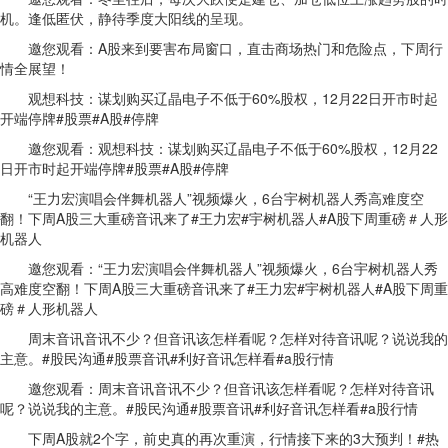
机。逢低匿伏，静待季度大阳线的呈现。
邀您观看：A股来到要害布局窗口，直击商场热门和危险点，下周行
情全展望！
观想科技：谋划购买辽晶电子不低于60%股权，12月22日开市时起
开端停牌#股票#A股#停牌
邀您观看：观想科技：谋划购买辽晶电子不低于60%股权，12月22
日开市时起开端停牌#股票#A股#停牌
“王力宏演唱会伴舞机器人”视频爆火，6台宇树机器人秀高难度空
翻！下周A股三大重磅音讯来了#王力宏#宇树机器人#A股下周重磅＃人形
机器人
邀您观看：“王力宏演唱会伴舞机器人”视频爆火，6台宇树机器人秀
高难度空翻！下周A股三大重磅音讯来了#王力宏#宇树机器人#A股下周重
磅＃人形机器人
周末音讯音讯不少？但音讯该怎样看呢？怎样对待音讯呢？说说我的
主意。#股民沟通#股票音讯#利好音讯怎样看#a股行情
邀您观看：周末音讯音讯不少？但音讯该怎样看呢？怎样对待音讯
呢？说说我的主意。#股民沟通#股票音讯#利好音讯怎样看#a股行情
下周A股就2个字，前史真的再次重演，行情接下来的3大预判！#热