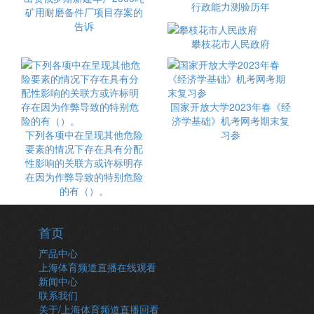
行政能力测验历年
矿用耐磨备件厂项目存案的
告诉
攀枝花市人民政府
国家开放大学2023年春《经
济学基础》机考网考期末复
下列各项中在呈现其他危险
习参
要素的情况下存在具有分配
性影响的关联方或许标明存
在因为作弊导致的特别危险
的有（）。
首页
产品中心
上海体育频道直播在线观看
新闻中心
联系我们
关于/上海体育频道直播回看