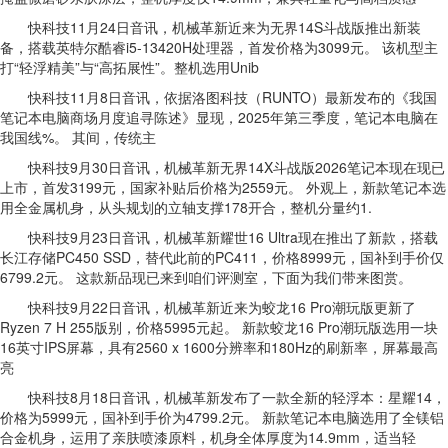
快科技11月24日音讯，机械革新近来为无界14S斗战版推出新装
备，搭载英特尔酷睿i5-13420H处理器，首发价格为3099元。 该机型主
打“轻浮精美”与“高拓展性”。整机选用Unib
快科技11月8日音讯，依据洛图科技（RUNTO）最新发布的《我国
笔记本电脑商场月度追寻陈述》显现，2025年第三季度，笔记本电脑在
我国线%。 其间，传统主
快科技9月30日音讯，机械革新无界14X斗战版2026笔记本现在现已
上市，首发3199元，国家补贴后价格为2559元。 外观上，新款笔记本选
用全金属机身，从头规划的立轴支撑178开合，整机分量约1.
快科技9月23日音讯，机械革新耀世16 Ultra现在推出了新款，搭载
长江存储PC450 SSD，替代此前的PC411，价格8999元，国补到手价仅
6799.2元。 这款新品现已来到咱们评测室，下面为我们带来图赏。
快科技9月22日音讯，机械革新近来为蛟龙16 Pro潮玩版更新了
Ryzen 7 H 255版别，价格5995元起。 新款蛟龙16 Pro潮玩版选用一块
16英寸IPS屏幕，具有2560 x 1600分辨率和180Hz的刷新率，屏幕最高
亮
快科技8月18日音讯，机械革新发布了一款全新的轻浮本：星耀14，
价格为5999元，国补到手价为4799.2元。 新款笔记本电脑选用了全镁铝
合金机身，运用了亲肤喷漆原料，机身全体厚度为14.9mm，适当轻