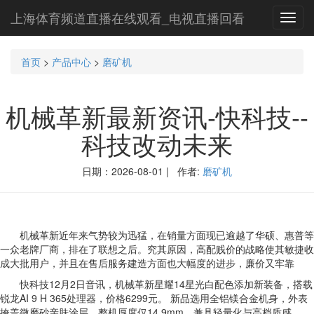
上海体育频道直播在线观看_电视直播回看
Toggl
navig
首页
>
产品中心
>
磨矿机
机械革新最新资讯-快科技--
科技改动未来
日期：2026-08-01 | 作者:
磨矿机
机械革新近年来气势较为迅猛，在销量方面现已逾越了华硕、惠普等
一众老牌厂商，排在了联想之后。究其原因，高配贱价的战略使其敏捷收
成大批用户，并且在售后服务建造方面也大幅度的进步，廉价又牢靠
快科技12月2日音讯，机械革新星耀14星光白配色添加新装备，搭载
锐龙AI 9 H 365处理器，价格6299元。 新品选用全铝镁合金机身，外表
掩盖微磨砂亲肤涂层，整机厚度仅14.9mm，兼具轻量化与高档质感