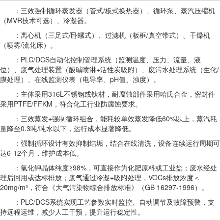
：三效强制循环蒸发器（管式/板式换热器）、循环泵、蒸汽压缩机
（MVR技术可选）、冷凝器。
：离心机（三足式/卧螺式）、过滤机（板框/真空带式）、干燥机
（喷雾/流化床）。
：PLC/DCS自动化控制管理系统（监测温度、压力、流量、液
位）、废气处理装置（酸碱喷淋+活性炭吸附）、废污水处理系统（生化/
膜处理）、在线监测仪表（电导率、pH值、浊度）。
：主体采用316L不锈钢或钛材，耐腐蚀部件采用哈氏合金，密封件
采用PTFE/FFKM，符合化工行业防腐蚀要求。
：三效蒸发+强制循环组合，能耗较单效蒸发降低60%以上，蒸汽耗
量降至0.3吨/吨水以下，运行成本显著降低。
：强制循环设计有效抑制结垢，结合在线清洗，设备连续运行周期可
达6-12个月，维护成本低。
：氯化钾晶体纯度≥98%，可直接作为化肥原料或工业盐；废水经处
理后回用或达标排放；废气通过冷凝+吸附处理，VOCs排放浓度＜
20mg/m³，符合《大气污染物综合排放标准》（GB 16297-1996）。
：PLC/DCS系统实现工艺参数实时监控、自动调节及故障预警，支
持远程运维，减少人工干预，提升运行稳定性。