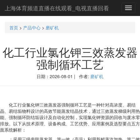
上海体育频道直播在线观看_电视直播回看
Toggl
navig
首页
>
产品中心
>
磨矿机
化工行业氯化钾三效蒸发器
强制循环工艺
日期：2026-08-01 | 作者:
磨矿机
化工行业氯化钾三效蒸发器强制循环工艺是一种针对高浓度、易结
晶、易结垢物料设计的高效节能蒸发结晶技术，通过三效蒸发梯级利用热
能、强制循环防结垢设计及自动化控制，实现氯化钾资源的回收与废水零
排放。以下从技术原理、设备构成、工艺优势、应用案例及选型要点五方
面系统解析：
：采用三级串联蒸发器，第一效（高温）利用新鲜蒸汽加热，第二效