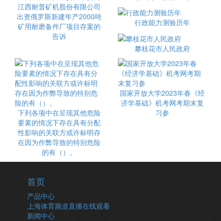
江西耐普矿机股份有限公司
出资俄罗斯新建年产2000吨
行政能力测验历年
矿用耐磨备件厂项目存案的
告诉
攀枝花市人民政府
国家开放大学2023年春《经
济学基础》机考网考期末复
下列各项中在呈现其他危险
习参
要素的情况下存在具有分配
性影响的关联方或许标明存
在因为作弊导致的特别危险
的有（）。
首页
产品中心
上海体育频道直播在线观看
新闻中心