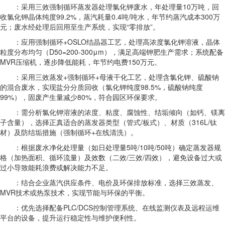
：采用三效强制循环蒸发器处理氯化钾废水，年处理量10万吨，回
收氯化钾晶体纯度99.2%，蒸汽耗量0.4吨/吨水，年节约蒸汽成本300万
元；废水经处理后回用至生产系统，实现“零排放”。
：应用强制循环+OSLO结晶器工艺，处理高浓度氯化钾溶液，晶体
粒度分布均匀（D50=200-300μm），满足高端钾肥生产需求；系统配备
MVR压缩机，逐步降低能耗，年节约电费150万元。
：采用三效蒸发+强制循环+母液干化工艺，处理含氯化钾、硫酸钠
的混合废水，实现盐分分质回收（氯化钾纯度98.5%，硫酸钠纯度
99%），固废产生量减少80%，符合园区环保要求。
：需分析氯化钾溶液的浓度、粘度、腐蚀性、结垢倾向（如钙、镁离
子含量），选择正真适合的蒸发器类型（管式/板式）、材质（316L/钛
材）及防结垢措施（强制循环+在线清洗）。
：根据废水净化处理量（如日处理量5吨/10吨/50吨）确定蒸发器规
格（加热面积、循环流量）及效数（二效/三效/四效），避免设备过大或
过小导致能耗浪费或解决能力不足。
：结合企业蒸汽供应条件、电价及环保排放标准，选择三效蒸发、
MVR技术或热泵技术，实现节能与环保的平衡。
：优先选择配备PLC/DCS控制管理系统、在线监测仪表及远程运维
平台的设备，提升运行稳定性与维护便利性。