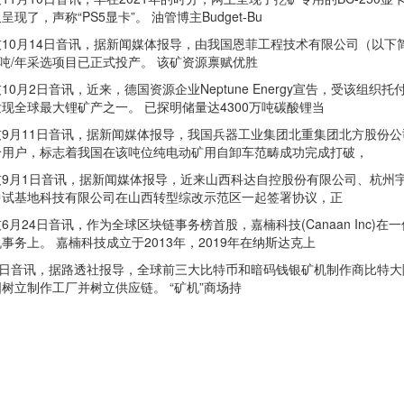
现了，声称“PS5显卡”。 油管博主Budget-Bu
0月14日音讯，据新闻媒体报导，由我国恩菲工程技术有限公司（以下简
万吨/年采选项目已正式投产。 该矿资源禀赋优胜
月2日音讯，近来，德国资源企业Neptune Energy宣告，受该组织托
现全球最大锂矿产之一。 已探明储量达4300万吨碳酸锂当
11日音讯，据新闻媒体报导，我国兵器工业集团北重集团北方股份公司研
给用户，标志着我国在该吨位纯电动矿用自卸车范畴成功完成打破，
月1日音讯，据新闻媒体报导，近来山西科达自控股份有限公司、杭州宇
中试基地科技有限公司在山西转型综改示范区一起签署协议，正
24日音讯，作为全球区块链事务榜首股，嘉楠科技(Canaan Inc)
事务上。 嘉楠科技成立于2013年，2019年在纳斯达克上
日音讯，据路透社报导，全球前三大比特币和暗码钱银矿机制作商比特大
树立制作工厂并树立供应链。 “矿机”商场持