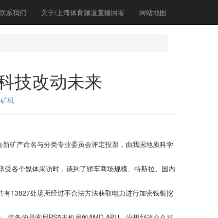
联系我们
关于/上海体育频道直播回看
网站地图
-科技改动未来
磨矿机
会新矿产命名与分类专业委员会评定投票，由我国地质科学
来在承受各个媒体采访时，谈到了轿车商场规模、特斯拉、国内
共有13827处场所经过不合法方法获取电力进行加密钱银挖
，装备的是索尼PS5主机里的AMD APU，没想到这么久过