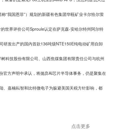
称“我国恩菲”）规划的新疆有色集团华瓯矿业卡尔恰尔萤
付的世界评价公司Sproule认定在萨克森-安哈尔特州阿尔特
发出产的国内首款136吨级NTE150E纯电动矿用自卸
树科技股份有限公司、山西焦煤集团有限责任公司与杭州
在一份官方声明中承认，将抛弃AI芯片半导体事务，仍是聚集在
陆、嘉楠耘智和比特微电子为躲避美国关税方针影响，都
点击更多