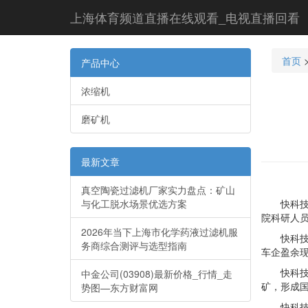
上海体育频道直播在线观看_电视直播回看
首页
产品中心
浓缩机
磨矿机
最新文章
真空陶瓷过滤机厂家实力盘点：矿山
与化工脱水场景优选方案
快科技1
院科研人员
2026年当下上海市化学药液过滤机服
快科技12
务商综合测评与选型指南
车企盈余现
快科技11
中金公司(03908)最新价格_行情_走
矿，形成国
势图—东方财富网
快科技11