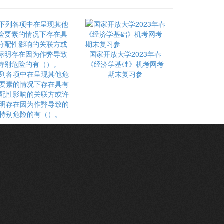
国家开放大学2023年春
《经济学基础》机考网考
列各项中在呈现其他危
期末复习参
要素的情况下存在具有
配性影响的关联方或许
明存在因为作弊导致的
特别危险的有（）。