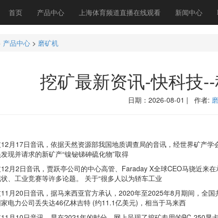
首页
产品中心
上海体育频道直播在线观看
新闻中心
>
产品中心
>
磨矿机
挖矿最新资讯-快科技-
日期：2026-08-01 | 作者:
2月17日音讯，依据天然资源部我国地质调查局的音讯，经世界矿产学
发现并请求的新矿产“镍铋锑砷硫化物”取得
月2日音讯，贾跃亭公司的中心高管、Faraday X全球CEO马骁近
状、工业竞赛等许多论题。 关于“很多人以为轿车工业
月20日音讯，据马来西亚官方承认，2020年至2025年8月期间，全国
家电力公司丢失达46亿林吉特 (约11.1亿美元)，相当于马来西
月10日音讯，早在2021年的时分，网上呈现了挖矿专用的BC-250显卡