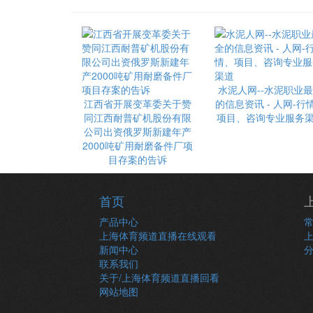
水泥人网--水泥职业
江西省开展变革委关于赞
的信息资讯 - 人网-行
同江西耐普矿机股份有限
项目、咨询专业服务
公司出资俄罗斯新建年产
2000吨矿用耐磨备件厂项
目存案的告诉
首页
产品中心
上海体育频道直播在线观看
新闻中心
联系我们
关于/上海体育频道直播回看
网站地图