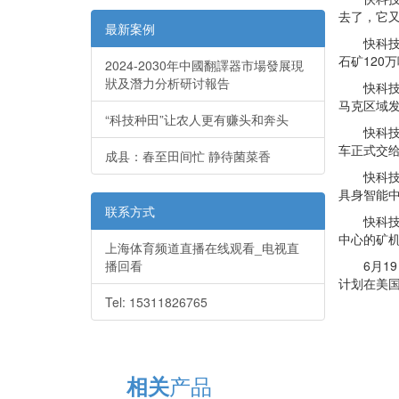
去了，它又呈
最新案例
快科技1
石矿120
2024-2030年中國翻譯器市場發展現
狀及潛力分析研讨報告
快科技10
马克区域发
“科技种田”让农人更有赚头和奔头
快科技9月
车正式交
成县：春至田间忙 静待菌菜香
快科技9
具身智能
联系方式
快科技6月
中心的矿机
上海体育频道直播在线观看_电视直
播回看
6月19
计划在美国
Tel: 15311826765
产品
相关