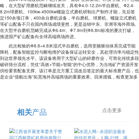
略，在大型矿用磨机范畴继续攻关，具有Φ4.0-12.2m半自磨机、Φ2.4-
8.2m球磨机、100kw-4500kw螺旋立式磨机研制出产制作才能，先后签
定150余项订单，400余台磨机设备，半自磨机、球磨机、螺旋立式磨机
等矿山配备不只在国内商场成绩斐然，更是远销中东、非洲等海外商场。
在大型半自磨机范畴完成从Φ6.4m、Φ7.9m到Φ8.8m标准的屡次打破，
推进国产矿山配备向全球高端商场跨进。
此次检验的Φ8.8×4.8米湿式半自磨机，选用变频驱动体系完成节能
降耗，配备智能监控与断电维护设备保证运转安全，其处理功率与稳定性
到达世界领先水平。该设备将用于大型矿山的碎磨作业，可简化传统多段
破碎筛分流程，凭仗“高效+节能+智能”的中心优势，为当地矿产资源开发
供给要害配备支撑。该订单是北方重工混改后签定的最大标准磨产品，也
是企业“借船出海”拓宽海外高端商场的重要效果。回来搜狐，检查更加多
产品
相关
点击更多