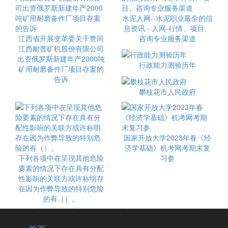
水泥人网--水泥职业最全的信
息资讯 - 人网-行情、项目、
江西省开展变革委关于赞同
咨询专业服务渠道
江西耐普矿机股份有限公司
出资俄罗斯新建年产2000吨
行政能力测验历年
矿用耐磨备件厂项目存案的
告诉
攀枝花市人民政府
国家开放大学2023年春《经
济学基础》机考网考期末复
下列各项中在呈现其他危险
习参
要素的情况下存在具有分配
性影响的关联方或许标明存
在因为作弊导致的特别危险
的有（）。