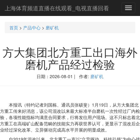
上海体育频道直播在线观看_电视直播回看
Toggl
navig
首页
>
产品中心
>
磨矿机
方大集团北方重工出口海外
磨机产品经过检验
日期：2026-08-01 | 作者:
磨矿机
本报讯（特约记者刘国栋、通讯员张硕斐）1月19日，从方大集团北
方重工传来好消息，该公司混改以来最大标准半自磨机一次性经过厂内检
验，各项性能指标均满意合同要求，行将发往用户现场。这不只标志着北
方重工在高端矿山配备范畴的技能实力再获世界认可，更显示了混改后企
业经过深化改革、立异驱动完成高水平开展的明显成效。
自2019年混改以来，北方重工一直以“立异驱动、科技引领”为中心战