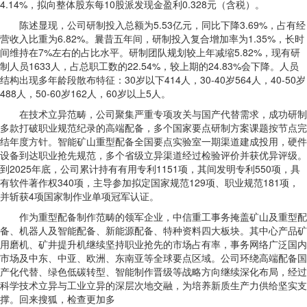
4.14%，拟向整体股东每10股派发现金盈利0.328元（含税）。
陈述显现，公司研制投入总额为5.53亿元，同比下降3.69%，占有经
营收入比重为6.82%。曩昔五年间，研制投入复合增加率为1.35%，长时
间维持在7%左右的占比水平。研制团队规划较上年减缩5.82%，现有研
制人员1633人，占总职工数的22.54%，较上期的24.83%会下降。人员
结构出现多年龄段散布特征：30岁以下414人，30-40岁564人，40-50岁
488人，50-60岁162人，60岁以上5人。
在技术立异范畴，公司聚集严重专项攻关与国产代替需求，成功研制
多款打破职业规范纪录的高端配备，多个国家要点研制方案课题按节点完
结年度方针。智能矿山重型配备全国要点实验室一期渠道建成投用，硬件
设备到达职业抢先规范，多个省级立异渠道经过检验评价并获优异评级。
到2025年底，公司累计持有有用专利1151项，其间发明专利550项，具
有软件著作权340项，主导参加拟定国家规范129项、职业规范181项，
并斩获4项国家制作业单项冠军认证。
作为重型配备制作范畴的领军企业，中信重工事务掩盖矿山及重型配
备、机器人及智能配备、新能源配备、特种资料四大板块。其中心产品矿
用磨机、矿井提升机继续坚持职业抢先的市场占有率，事务网络广泛国内
市场及中东、中亚、欧洲、东南亚等全球要点区域。公司环绕高端配备国
产化代替、绿色低碳转型、智能制作晋级等战略方向继续深化布局，经过
科学技术立异与工业立异的深层次地交融，为培养新质生产力供给坚实支
撑。回来搜狐，检查更加多