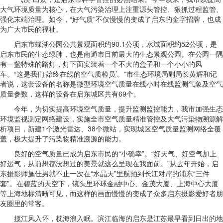
大气环境质量为核心，在大气污染治理上注重源头管控、狠抓过程监管、
强化末端治理。如今，“好气质”不仅慢慢的变成了启东的金字招牌，也成
为广大市民的福祉。
启东市蝶湖公园公共景观面积约90.1公顷，水域面积约52公顷，是
启东市民的生态绿肺，也是南通市目前最大的生态景观公园。在公园一隅
有一盏特殊的路灯，灯下面安装着一个不大的盒子和一个小小的风
车。“这是我们‘始终在线的空气质检员’。”市生态环境局副局长黄辉和记
者说，这套设备的名称是微型环境空气质量在线小时在线监测气象及空气
质量参数，这样的设备在启东城区共有69个。
今年，为切实提高环境空气质量，提升监测监控能力，我市加强生态
环境监视测定网络建设，实施全市空气质量精准管控及大气污染物溯源解
析项目，新建1个激光雷达、38个微站，实现城区空气质量监测网络全覆
盖，极大提升了污染物精准溯源的能力。
良好的空气质量已成为启东市民的“小确幸”。“好天气、好空气加上
好运气，从前想都没想过的美景就这么呈现在我面前。”从去年开始，启
东摄影师施佳男就不止一次在“水晶天”里航拍到长江对岸的浦东“三件
套”。在碧蓝的天空下，镜头里环球金融中心、金茂大厦、上海中心大厦
等上海地标清晰可见，而这样的画面慢慢的变成了众多启东摄影爱好者朋
友圈里的常客。
揽江风入怀，枕海浪入眠。滨江临海的启东是江苏最早看到日出的地