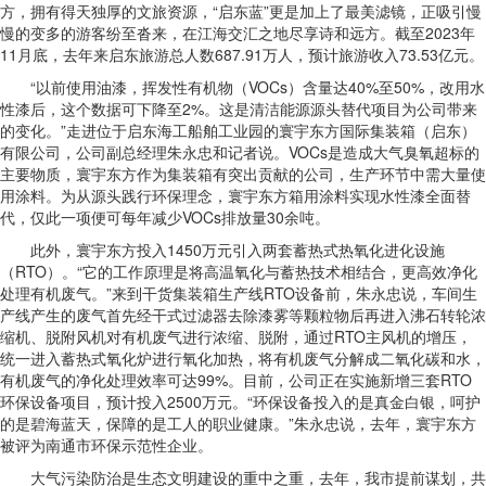
方，拥有得天独厚的文旅资源，“启东蓝”更是加上了最美滤镜，正吸引慢
慢的变多的游客纷至沓来，在江海交汇之地尽享诗和远方。截至2023年
11月底，去年来启东旅游总人数687.91万人，预计旅游收入73.53亿元。
“以前使用油漆，挥发性有机物（VOCs）含量达40%至50%，改用水
性漆后，这个数据可下降至2%。这是清洁能源源头替代项目为公司带来
的变化。”走进位于启东海工船舶工业园的寰宇东方国际集装箱（启东）
有限公司，公司副总经理朱永忠和记者说。VOCs是造成大气臭氧超标的
主要物质，寰宇东方作为集装箱有突出贡献的公司，生产环节中需大量使
用涂料。为从源头践行环保理念，寰宇东方箱用涂料实现水性漆全面替
代，仅此一项便可每年减少VOCs排放量30余吨。
此外，寰宇东方投入1450万元引入两套蓄热式热氧化进化设施
（RTO）。“它的工作原理是将高温氧化与蓄热技术相结合，更高效净化
处理有机废气。”来到干货集装箱生产线RTO设备前，朱永忠说，车间生
产线产生的废气首先经干式过滤器去除漆雾等颗粒物后再进入沸石转轮浓
缩机、脱附风机对有机废气进行浓缩、脱附，通过RTO主风机的增压，
统一进入蓄热式氧化炉进行氧化加热，将有机废气分解成二氧化碳和水，
有机废气的净化处理效率可达99%。目前，公司正在实施新增三套RTO
环保设备项目，预计投入2500万元。“环保设备投入的是真金白银，呵护
的是碧海蓝天，保障的是工人的职业健康。”朱永忠说，去年，寰宇东方
被评为南通市环保示范性企业。
大气污染防治是生态文明建设的重中之重，去年，我市提前谋划，共