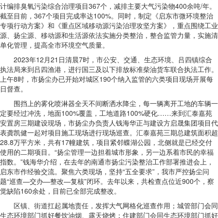
计编排臭氧污染综合治理项目367个，减排主要大气污染物400余吨/年。
截至目前，367个项目完成率达100%。同时，制定《启东市微环境整治
专项行动方案》和《重点区域移动源污染治理攻坚方案》，重点围绕工业
源、扬尘源、移动源和生活源依法实施分类整治，整合监管力量，实施清
单化管理，提高全市环境空气质量。
2023年12月21日清晨7时，市公安、交通、生态环境、吕四镇综合
执法局来到吕四渔港，进行国三及以下排放标准柴油货车联合执法工作。
上午8时，市扬尘办已开始对城区190个纳入监管的六类项目现场开展每
日督查。
围挡上的雾化喷淋器全天不间断洒水降尘，每一辆离开工地的车辆一
定要经过冲洗，地面100%覆盖，工地道路100%硬化……来到汇泰嘉苑
安置房三期建设现场，市扬尘办负责人钱海华正与建设方启晟集团项目代
表龚凯健一起对项目施工现场进行现场巡查。汇泰嘉苑三期总建筑面积超
28.8万平方米，共有17幢建筑，项目紧邻蝶湖公园，北侧就是已经交付
使用的二期项目。“扬尘管理一边担着城市形象，另一边系着市民的幸福
指数。”钱海华介绍，在去年的南通市扬尘污染整治工作部署推进会上，
启东市作经验交流。聚焦六类现场，坚持“五全要求”，我市严控扬尘问
题“巡查—交办—整改—复核”闭环。去年以来，共检查点位近900个，察
觉缺陷160余处，目前已全部完成整改。
区镇、街道扛起属地责任，发挥大气网格化巡查作用；城管部门会同
生态环境部门抓好餐饮油烟、露天烧烤；住建部门会同生态环境部门抓好