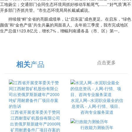
工地扬尘；交通部门会同生态环境局抓好移动车船尾气……“‘好气质’离不
开多部门齐抓共管。”市生态环境局局长戴威威说。
持续领“鲜”全省的亮眼成绩单，让“启东蓝”成色更足。在启东，“绿色
颜值”和“金色产值”共生共赢的局面喜人。去年前三季度，我市完成地区
生产总值1123.8亿元，增长7%，增幅列南通各县（市、区）第一。
产品
相关
点击更多
水泥人网--水泥职业最全的信
息资讯 - 人网-行情、项目、
江西省开展变革委关于赞同
咨询专业服务渠道
江西耐普矿机股份有限公司
出资俄罗斯新建年产2000吨
行政能力测验历年
矿用耐磨备件厂项目存案的