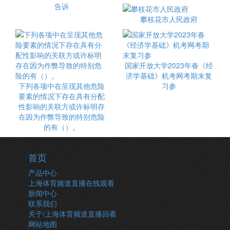
告诉
攀枝花市人民政府
国家开放大学2023年春《经
济学基础》机考网考期末复
下列各项中在呈现其他危险
习参
要素的情况下存在具有分配
性影响的关联方或许标明存
在因为作弊导致的特别危险
的有（）。
首页
产品中心
上海体育频道直播在线观看
新闻中心
联系我们
关于/上海体育频道直播回看
网站地图