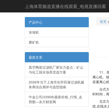
上海体育频道直播在线观看_电视直播回看
首页
产品中心
浓缩机
磨矿机
最新文章
真空陶瓷过滤机厂家实力盘点：矿山
与化工脱水场景优选方案
11、按
离心机、
容量离心
2026年当下上海市化学药液过滤机服
务商综合测评与选型指南
台式大容
时时间，再
中金公司(03908)最新价格_行情_走
北京九州
势图—东方财富网
统,在线水