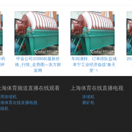
学药
中金公司(03908)最新价
车间满转、订单排队盐城
2
测评
格_行情_走势图—东方财
阜宁工业经济奋战“春天
富网
里”！
上海体育频道直播在线观看
上海体育在线直播电视
常用浓缩机
浓缩机
上海体育在线直播电视
磨矿机
分级机