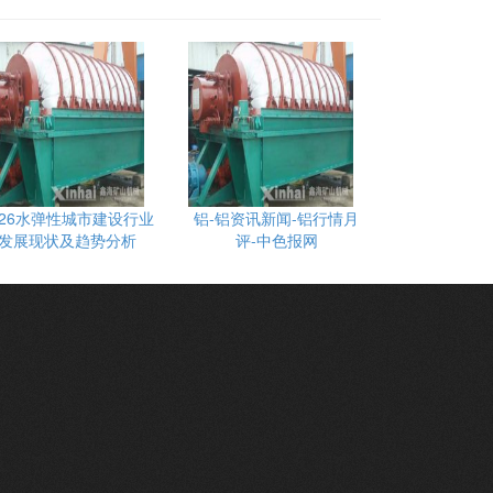
026水弹性城市建设行业
铝-铝资讯新闻-铝行情月
发展现状及趋势分析
评-中色报网