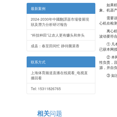
如果机器
最新案例
象。机器产
需要说明
2024-2030年中國翻譯器市場發展現
心机在检测
狀及潛力分析研讨報告
离心机大
“科技种田”让农人更有赚头和奔头
波动要符合
① 凡本
成县：春至田间忙 静待菌菜香
已获本网
② 本网
联系方式
性负责，
源，并自
上海体育频道直播在线观看_电视直
③ 如涉
播回看
Tel: 15311826765
问题
相关