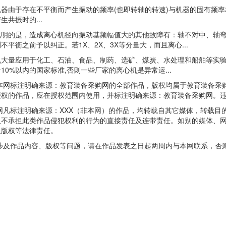
由于存在不平衡而产生振动的频率(也即转轴的转速)与机器的固有频率
生共振时的...
的是，造成离心机径向振动基频幅值大的其他故障有：轴不对中、轴弯
不平衡之前予以纠正。若1X、2X、3X等分量大，而且离心...
量应用于化工、石油、食品、制药、选矿、煤炭、水处理和船舶等实验室部
10%以内的国家标准,否则一些厂家的离心机是异常运...
网标注明确来源：教育装备采购网的全部作品，版权均属于教育装备采购
授权的作品，应在授权范围内使用，并标注明确来源：教育装备采购网。
凡标注明确来源：XXX（非本网）的作品，均转载自其它媒体，转载目
且不承担此类作品侵犯权利的行为的直接责任及连带责任。如别的媒体、
负版权等法律责任。
及作品内容、版权等问题，请在作品发表之日起两周内与本网联系，否