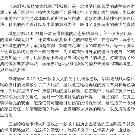
《pvzTAJ版植物大战僵尸TAJ版》是一款深受玩家喜爱的战争策略游
戏，它基于经典的《植物大战僵尸》系列进行了全面升级与创新，为玩家
带来更为丰富的游戏体验和前所未有的挑战。这款游戏以其独特的策略玩
法、精美的画面设计以及丰富的游戏内容，吸引了众多玩家的关注与喜爱
城堡大师v1.0.24是一款充满挑战的动态塔防游戏，它不仅考验玩家
的建筑和规划能力，还要求玩家具备出色的战略思维。在游戏中，玩家将
担任城堡的主人，肩负起防御、策略制定和征服的重要任务。每一个决策
都会直接影响到整个王国的未来。为了成功抵御外敌的侵袭并使自己的城
堡更加坚不可摧，玩家必须不断地发展和完善自己的城堡。游戏结合了经
典的俄罗斯方块玩法，玩家要巧妙地利用掉落的物资来建造和加固城堡。
游戏玩法多样
剑与盾v0.0.17.0是一款引人入胜的手机模拟游戏，以其逼线D风格和
精心设计的场景吸引了广大玩家。游戏通过精心再现的房间布局和角色动
作，为玩家提供了一种身临其境的游戏体验。在游戏中，玩家将扮演一位
突然成为父亲的角色，面对一个充满挑战的新环境——自己的家，任务是
确保婴儿的安全，避免任何可能会引起伤害的情况出现。这包括了一系列
的家庭责任，如清理散落的玩具、更换烟雾探测器的电池，以及清洗各种
生活用
三国哈哈哈卡牌大师游戏是一款以中国历史上著名的三国时期为背景
的卡牌策略游戏。在这样的游戏中，玩家将扮演一位卡牌大师，通过收