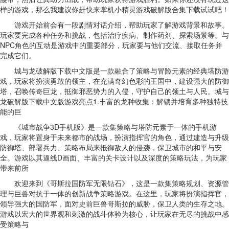
样的游戏，那么我建议你赶快来掌机小精灵游戏破解版合集下载试试吧！
游戏开始前会有一段剧情对话介绍，帮助玩家了解游戏背景和故事。
玩家要完成各种任务和挑战，包括治疗疾病、制作药剂、探索场景等。与
NPC角色的互动是游戏中的重要部分，玩家要与他们交流、接取任务并
完成它们。
城与龙破解版下载中文版是一款融合了策略与冒险元素的经典塔防游
戏，玩家将扮演勇敢的领主，在充满奇幻色彩的王国中，建设强大的防御
塔，召唤传奇巨龙，抵御邪恶势力的入侵，守护自己的领土与人民。城与
龙破解版下载中文版游戏亮点1.丰富的龙种收集：解锁并培育多种独特技
能的巨
《城市战争3D手机版》是一款集策略与塔防元素于一体的手机游
戏，玩家将置身于未来都市的战场，扮演指挥官的角色，通过建造与升级
防御塔、部署兵力、策略布局来抵御敌人的侵袭，保卫城市的和平与安
全。游戏以其逼线D画面、丰富的关卡设计以及深度的策略玩法，为玩家
带来前所
欢迎来到《哥斯拉国防军无限钻石》，这是一款集策略规划、资源管
理与巨兽对抗于一体的创新战争策略游戏。在这里，玩家将扮演指挥官，
领导强大的国防军，面对史前巨兽哥斯拉的威胁，保卫人类的生存之地。
游戏以宏大的世界观和刺激的战斗体验为核心，让玩家在无尽的挑战中感
受策略与