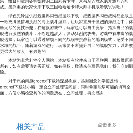
集、组合和运用各种独特的三国武将卡牌，来与别的玩家展开激烈的对
战。感兴趣的玩家快来下载三国哈哈哈卡牌大师手机版游戏试试吧！
绿色先锋提供战舰世界闪击战游戏下载，战舰世界闪击战网易正版是
一款充满激情与挑战的海上战斗游戏，让玩家置身于激烈的海战之中，体
验无尽的竞技乐趣，在这款游戏中，玩家也可以自由竞争，指挥自己的战
舰进行激烈的战斗，不断超越敌人，发动猛烈的攻击。游戏中有丰富的战
舰选择，玩家也可以通过解锁不同的战舰来挑战新的地图模式，感受不同
水域的战斗，随着游戏的进行，玩家要不断提升自己的战舰实力，以击败
更强大的敌人，有兴趣的
本站为非营利性个人网站，本站所有软件来自于互联网，版权属原著
所有，如有需要请购买正版。如有侵权，敬请来信联系我们，我们立刻删
除。
对于您的问题greenxf下载站深感抱歉，很谢谢您的举报反馈，
greenxf下载站小编一定会立即处理该问题，同时希望能尽可能的填写全
面，方便小编检查具体的问题所在，立即处理，再次感谢！
产品
相关
点击更多