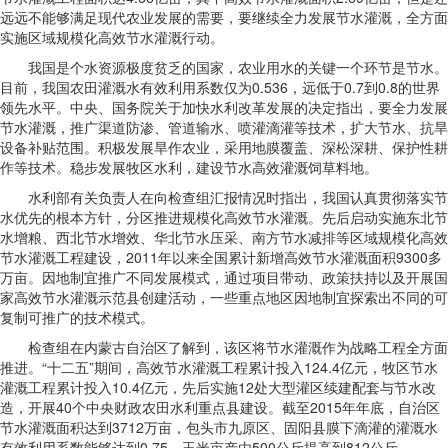
远远不能够满足现代农业发展的需要，要继续全力发展节水灌溉，全方面
实施区域规模化高效节水灌溉行动。
我国是个水资源极度贫乏的国家，农业用水的关键一个环节是节水。
目前，我国农田灌溉水有效利用系数仅为0.536，远低于0.7到0.8的世界
领先水平。中央、国务院关于加快水利改革发展的决定指出，要全力发展
节水灌溉，推广渠道防渗、管道输水、喷灌滴灌等技术，扩大节水、抗旱
设备补贴范围。积极发展旱作农业，采用地膜覆盖、深松深耕、保护性耕
作等技术。稳步发展牧区水利，建设节水高效灌溉饲草料地。
水利部有关负责人在向检查组汇报情况时指出，我国认真贯彻落实节
水优先的根本方针，分区推进规模化高效节水灌溉。先后启动实施东北节
水增粮、西北节水增效、华北节水压采、南方节水减排等区域规模化高效
节水灌溉工程建设，2011年以来全国累计新增高效节水灌溉面积9300多
万亩。因地制宜推广不同发展模式，通过项目带动、政策扶持以及开展国
家高效节水灌溉示范县创建活动，一些重点地区因地制宜探索出不同的可
复制可推广的技术模式。
检查组在内蒙古自治区了解到，该区将节水灌溉作为战略工程全方面
推进。“十二五”期间，高效节水灌溉工程累计投入124.4亿元，牧区节水
灌溉工程累计投入10.4亿元，先后实施12处大型灌区续建配套与节水改
造，开展40个中央财政农田水利重点县建设。截至2015年年底，自治区
节水灌溉面积达到3712万亩，包头市九原区、固阳县膜下滴灌的灌溉水
有效利用系数能够达到0.75，玉米亩产由500公斤提高到812公斤。