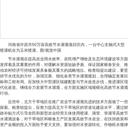
河南省许昌市50万亩高效节水灌溉项目区内，一台中心支轴式大型
喷灌机在为玉米喷灌。图/视觉中国
节水灌溉在提高农业用水效率、农民增产增收及生态环境建设等方面
发挥着及其重要的作用，对缓解水资源短缺矛盾、保证国家粮食安全、推
动农村经济可持续发展具备极其重大的战略地位。检查组提出建议，要坚
持节水优先的方针，加强完善、细化各类节水灌溉规划，合理确定发展目
标和工程布局。应加快大中型灌区续建配套与节水改造步伐，推进灌区现
代化改造。继续全力发展节水灌溉，全方面实施区域规模化高效节水灌溉
行动。
近些年，北方干旱地区在推广农业节水灌溉先进的技术方面做了一些
探索。检查组提出，应努力提高北方干旱地区的管道化建设水平，通过财
政补贴方式引导农民和新型农业经营主体使用喷灌、滴管、管灌等高效节
水灌溉设备，对干旱地区和粮食主产区发展高效节水农业，在扶持政策和
资产金额的投入方面给予更大支持。要加强对水资源转化、作物耗水规律