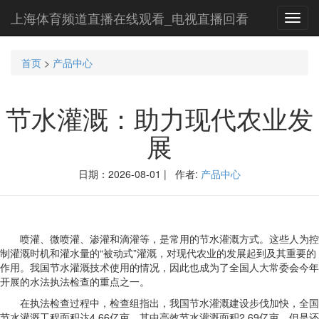
上海体育频道直播在线观看_电视直播回看
Toggl
navig
首页
>
产品中心
节水灌溉：助力现代农业发
展
日期：2026-08-01 | 作者:
产品中心
喷灌、微喷灌、渗灌和滴灌等，是常用的节水灌溉方式。这些人为控
制灌溉时机和灌水量的“被动式”灌溉，对现代农业的发展起到及其重要的
作用。我国节水灌溉技术使用的情况，因此也成为了全国人大常委会今年
开展的水法执法检查的重点之一。
在执法检查过程中，检查组指出，我国节水灌溉建设步伐加快，全国
节水灌溉工程面积达4.66亿亩，其中高效节水灌溉面积2.69亿亩，但是还