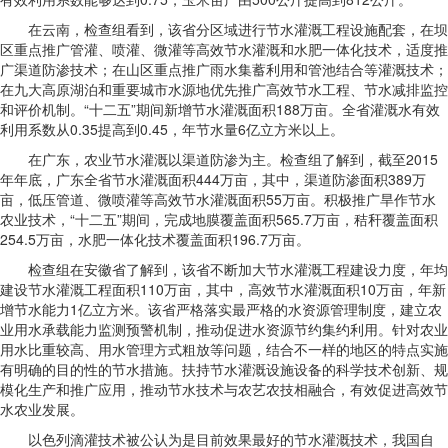
在云南，检查组看到，该省分区域进行节水灌溉工程设施配套，在坝
区重点推广管灌、喷灌、微灌等高效节水灌溉和水肥一体化技术，适度推
广渠道防渗技术；在山区重点推广雨水集蓄利用和管池结合等灌溉技术；
在九大高原湖泊和重要城市水源地优先推广高效节水工程、节水减排监控
和评价机制。“十二五”期间新增节水灌溉面积188万亩。全省灌溉水有效
利用系数从0.35提高到0.45，年节水量6亿立方米以上。
在广东，农业节水灌溉以渠道防渗为主。检查组了解到，截至2015
年年底，广东全省节水灌溉面积444万亩，其中，渠道防渗面积389万
亩，低压管道、微喷灌等高效节水灌溉面积55万亩。积极推广旱作节水
农业技术，“十二五”期间，完成地膜覆盖面积565.7万亩，秸秆覆盖面积
254.5万亩，水肥一体化技术覆盖面积196.7万亩。
检查组在安徽省了解到，该省不断加大节水灌溉工程建设力度，年均
建设节水灌溉工程面积110万亩，其中，高效节水灌溉面积10万亩，年新
增节水能力1亿立方米。该省严格落实最严格的水资源管理制度，建立农
业用水承载能力监测预警机制，推动促进水资源节约集约利用。针对农业
用水比重较高、用水管理方式粗放等问题，结合不一样的地区的特点实施
有明确的目的性的节水措施。扶持节水灌溉设施设备的科学技术创新、规
模化生产和推广应用，推动节水技术与农艺农技相融合，有效促进高效节
水农业发展。
以色列滴灌技术被公认为是目前效果最好的节水灌溉技术，我国自