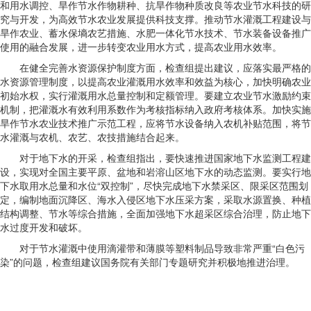
和用水调控、旱作节水作物耕种、抗旱作物种质改良等农业节水科技的研
究与开发，为高效节水农业发展提供科技支撑。推动节水灌溉工程建设与
旱作农业、蓄水保墒农艺措施、水肥一体化节水技术、节水装备设备推广
使用的融合发展，进一步转变农业用水方式，提高农业用水效率。
在健全完善水资源保护制度方面，检查组提出建议，应落实最严格的
水资源管理制度，以提高农业灌溉用水效率和效益为核心，加快明确农业
初始水权，实行灌溉用水总量控制和定额管理。要建立农业节水激励约束
机制，把灌溉水有效利用系数作为考核指标纳入政府考核体系。加快实施
旱作节水农业技术推广示范工程，应将节水设备纳入农机补贴范围，将节
水灌溉与农机、农艺、农技措施结合起来。
对于地下水的开采，检查组指出，要快速推进国家地下水监测工程建
设，实现对全国主要平原、盆地和岩溶山区地下水的动态监测。要实行地
下水取用水总量和水位“双控制”，尽快完成地下水禁采区、限采区范围划
定，编制地面沉降区、海水入侵区地下水压采方案，采取水源置换、种植
结构调整、节水等综合措施，全面加强地下水超采区综合治理，防止地下
水过度开发和破坏。
对于节水灌溉中使用滴灌带和薄膜等塑料制品导致非常严重“白色污
染”的问题，检查组建议国务院有关部门专题研究并积极地推进治理。