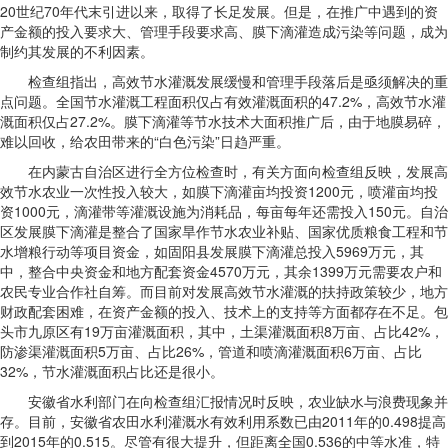
20世纪70年代末引进以来，取得了长足发展。但是，在推广中遇到的资
产金额的投入要求大、管理手段要求高、膜下滴灌造成污染等问题，成为
制约其发展的不利因素。
检查组指出，高效节水灌溉发展缓慢和管理手段落后是亟须解决的重
点问题。全国节水灌溉工程面积仅占有效灌溉面积的47.2%，高效节水灌
溉面积仅占27.2%。膜下滴灌等节水技术大面积推广后，由于地膜易碎，
难以回收，给农田带来的“白色污染”日趋严重。
在内蒙古自治区进行全方位检查时，有关方面向检查组反映，发展高
效节水农业一次性投入较大，如膜下滴灌亩均投资1200元，喷灌亩均投
资1000元，滴灌带等灌溉设施为消耗品，每亩每年还需投入150元。自治
区发展膜下滴灌是整合了国家旱作节水农业补贴、国家优质粮食工程和节
水增粮行动等项目资金，如固阳县发展膜下滴灌总投入5969万元，其
中，整合中央资金和地方配套资金4570万元，其余1399万元需要农户和
农民专业合作社自筹。而目前对发展高效节水灌溉的扶持政策较少，地方
财政配套困难，在资产金额的投入、技术上的支持等方面都存在不足。包
头市九原区有19万亩灌溉面积，其中，土渠灌溉面积8万亩、占比42%，
防渗渠灌溉面积5万亩、占比26%，管道和喷滴灌溉面积6万亩、占比
32%，节水灌溉面积占比还是很小。
安徽省水利部门在向检查组汇报情况时反映，农业缺水与浪费现象并
存。目前，安徽省农田水利灌溉水有效利用系数已由2011年的0.498提高
到2015年的0.515。尽管有很大提升，但距离全国0.536的中等水准，特