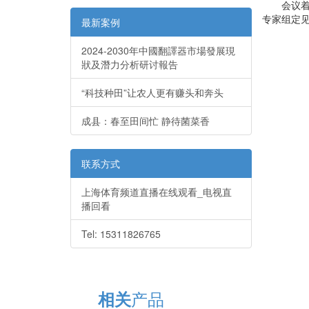
会议着重
专家组定
最新案例
2024-2030年中國翻譯器市場發展現
狀及潛力分析研讨報告
“科技种田”让农人更有赚头和奔头
成县：春至田间忙 静待菌菜香
联系方式
上海体育频道直播在线观看_电视直
播回看
Tel: 15311826765
产品
相关