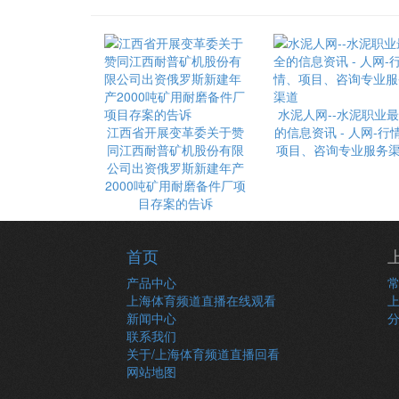
水泥人网--水泥职业
江西省开展变革委关于赞
的信息资讯 - 人网-行
同江西耐普矿机股份有限
项目、咨询专业服务
公司出资俄罗斯新建年产
2000吨矿用耐磨备件厂项
目存案的告诉
首页
产品中心
上海体育频道直播在线观看
新闻中心
联系我们
关于/上海体育频道直播回看
网站地图