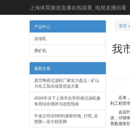
上海体育频道直播在线观看_电视直播回看
首页
产品中心
浓缩机
我
磨矿机
最新文章
真空陶瓷过滤机厂家实力盘点：矿山
与化工脱水场景优选方案
近来，市
2026年当下上海市化学药液过滤机服
利工程管
务商综合测评与选型指南
会议约请
中金公司(03908)最新价格_行情_走
述，仔细
势图—东方财富网
系数测算