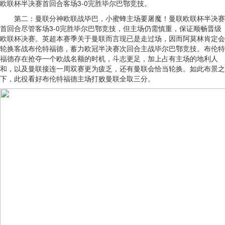
欧联杯半决赛首回合客场3-0完胜毕尔巴鄂竞技。
第二：曼联分神欧联战毕巴，小蜜蜂主场要屠魔！曼联欧联杯半决赛
首回合尽管客场3-0完胜毕尔巴鄂竞技，但主场仍需慎重，保证顺畅晋级
欧联杯决赛。英超本赛季关于曼联而言现已是走过场，因而阿莫林肯定会
轮换客战布伦特福德，蓄力欧冠半决赛次回合主战毕尔巴鄂竞技。布伦特
福德存在抢夺一个欧战名额的时机，斗志更足，加上占有主场的地利人
和，以及曼联接连一周双赛更为疲乏，还有曼联会恰当轮换。如此布景之
下，此役看好布伦特福德主场打败曼联全取三分。