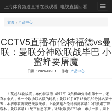
上海体育频道直播在线观看_电视直播回看
Toggl
navig
首页
>
产品中心
CCTV5直播布伦特福德vs曼
联：曼联分神欧联战毕巴 小
蜜蜂要屠魔
日期：2026-08-01 | 作者:
产品中心
！英超34轮战罢，布伦特福德14胜7平13负积49分排名第十一，还
存在争八，拿一个欧协联名额的时机；曼联10胜9平15负积39分排名第十
五，本赛季联赛现已无欲无求。上轮英超布伦特福德客场2-0打败诺丁汉
森林，曼联客场1-1绝平伯恩茅斯，近5轮联赛2平3负，难求一胜，周中