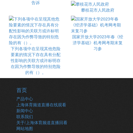
告诉
攀枝花市人民政府
国家开放大学2023年春《经
济学基础》机考网考期末复
下列各项中在呈现其他危险
习参
要素的情况下存在具有分配
性影响的关联方或许标明存
在因为作弊导致的特别危险
的有（）。
首页
产品中心
上海体育频道直播在线观看
新闻中心
联系我们
关于/上海体育频道直播回看
网站地图