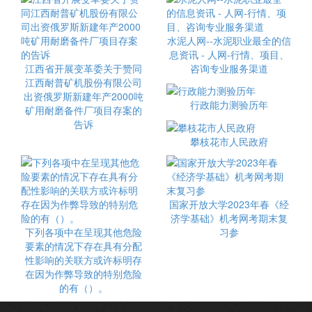
水泥人网--水泥职业最全的信
息资讯 - 人网-行情、项目、
江西省开展变革委关于赞同
咨询专业服务渠道
江西耐普矿机股份有限公司
出资俄罗斯新建年产2000吨
行政能力测验历年
矿用耐磨备件厂项目存案的
告诉
攀枝花市人民政府
国家开放大学2023年春《经
济学基础》机考网考期末复
下列各项中在呈现其他危险
习参
要素的情况下存在具有分配
性影响的关联方或许标明存
在因为作弊导致的特别危险
的有（）。