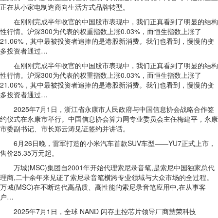
正在从小家电制造商向生活方式品牌转型。
在刚刚完成半年收官的中国股市表现中，我们正真看到了明显的结构
性行情。沪深300为代表的权重指数上涨0.03%，而恒生指数上涨了
21.06%，其中最被投资者追捧的是港股新消费。我们也看到，慢慢的变
多投资者通过…
在刚刚完成半年收官的中国股市表现中，我们正真看到了明显的结构
性行情。沪深300为代表的权重指数上涨0.03%，而恒生指数上涨了
21.06%，其中最被投资者追捧的是港股新消费。我们也看到，慢慢的变
多投资者通过…
2025年7月1日，浙江省永康市人民政府与中国信息协会战略合作签
约仪式在永康市举行。中国信息协会算力网专业委员会主任梅建平，永康
市委副书记、市长郑云涛见证签约并讲话。
6月26日晚，雷军打造的小米汽车首款SUV车型——YU7正式上市，
售价25.35万元起。
万城(MSC)集团自2001年开始代理索尼录音笔,是索尼中国独家总代
理商,二十余年来见证了索尼录音笔横跨专业领域与大众市场的全过程。
万城(MSC)在不断迭代高品质、高性能的索尼录音笔应用中,在从事客
户…
2025年7月1日，全球 NAND 闪存主控芯片领导厂商慧荣科技