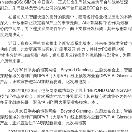
(NasdaqGS: SIMO) 今日宣布，正式任命朱尚祖先生为平台与战略资深
副总。朱尚祖将负责推动公司的战略平台开发及ECO合作伙…
在当前人工智能快速的提升的浪潮中，随着各行各业模型应用的不断
深入，开放创新正决定着AI产业的未来走向。AI计算架构/平台作为最核
心的中间层，向下连接底层硬件平台，向上支撑开发框架，其开放创新程
度更是决定…
近日，多多云手机宣布推出全新安卓系统版本，带来多项技术突破与
功能升级。此次更新重点强化了“应用双开”能力，并针对PC端用户新
增“多分辨率自由切换”功能，逐步提升云端操作的流畅性与灵活性，为用
户所带来更…
在6月30日举办的恺英网络「Beyond Gaming」主题发布会上，智能
穿戴领域的老牌厂商DPVR（大朋VR）线上预发布全新DPVR AI Glasses
产品，正式宣告进军AI穿戴新赛道。此次与恺英…
2025年6月30日，恺英网络成功举办了线上“BEYOND GAMING”AI科
技与IP生态发布会，首次系统性地向外界展示了其在核心游戏业务之外的
多元化战略拓展，聚焦“AI+IP”两大重要业务模块。本…
在6月30日举办的恺英网络「Beyond Gaming」主题发布会上，智能
穿戴领域的老牌厂商DPVR（大朋VR）线上预发布全新DPVR AI Glasses
产品，正式宣告进军AI穿戴新赛道。此次与恺英…
2025年6月30日，华为商业市场极简全闪数据中心Pro+暨明星产品