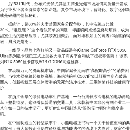
后“531”时代，分布式光伏尤其是工商业光储市场如何高质量开发成
为行业从业者亟待探索的新命题。复杂市场环境下，智能化、数字化创新
或是破题的创新秘钥。
据统计，超60%的夫妻曾因家务分配争吵，其中洗碗占比近
30%。“谁洗碗？”这个看似简单的问题，却能瞬间点燃疲惫与烦躁，成为
甜蜜生活的隐形裂痕，尤其亲友团聚后，面对堆积如山的碗碟和油腻的锅
底，厨房更是沦…
一线显卡品牌七彩虹的又一甜品级装备iGame GeForce RTX 5050
Ultra系列显卡现已正式上架各大电子商务平台和线下授权零售商！ 该系
列RTX 5050显卡搭载8GB GDDR6高速显存，…
在动辄万元的洗碗机市场，中国家庭长期面临“高配即高价”的消费困
境。当技术壁垒筑起价格高墙，海信洗碗机C507iPro以颠覆性姿态破局
而来，创新搭载五层立体喷淋的无死角洁净技术、三重除菌科技的健康守
护、…
在浙江金华的绿源电动车生产基地，一台台搭载液冷电机的电动两轮
车正整装待发。这些看似普通的交通工具，承载着中国非公有制企业二十
八年如一日的技术坚守，更折射出中国制造从“跟跑”到“领跑”的蜕变密
码。
在中国制造业的转型叙事中，小熊电器正书写一个关于价值重构的典
型案例：当大多数企业仍在价格战与功能迭代的语境下内卷时，这家企业