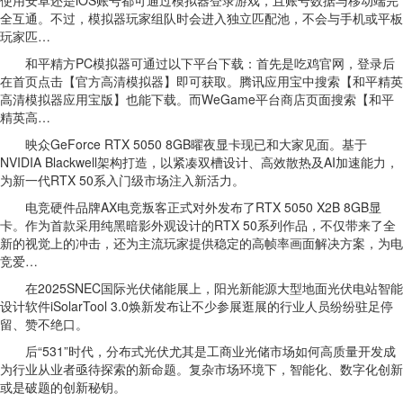
使用安卓还是iOS账号都可通过模拟器登录游戏，且账号数据与移动端完
全互通。不过，模拟器玩家组队时会进入独立匹配池，不会与手机或平板
玩家匹…
和平精方PC模拟器可通过以下平台下载：首先是吃鸡官网，登录后
在首页点击【官方高清模拟器】即可获取。腾讯应用宝中搜索【和平精英
高清模拟器应用宝版】也能下载。而WeGame平台商店页面搜索【和平
精英高…
映众GeForce RTX 5050 8GB曜夜显卡现已和大家见面。基于
NVIDIA Blackwell架构打造，以紧凑双槽设计、高效散热及AI加速能力，
为新一代RTX 50系入门级市场注入新活力。
电竞硬件品牌AX电竞叛客正式对外发布了RTX 5050 X2B 8GB显
卡。作为首款采用纯黑暗影外观设计的RTX 50系列作品，不仅带来了全
新的视觉上的冲击，还为主流玩家提供稳定的高帧率画面解决方案，为电
竞爱…
在2025SNEC国际光伏储能展上，阳光新能源大型地面光伏电站智能
设计软件iSolarTool 3.0焕新发布让不少参展逛展的行业人员纷纷驻足停
留、赞不绝口。
后“531”时代，分布式光伏尤其是工商业光储市场如何高质量开发成
为行业从业者亟待探索的新命题。复杂市场环境下，智能化、数字化创新
或是破题的创新秘钥。