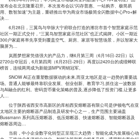
发布会在北京隆重召开。本次发布会以“闪存普惠、一站购齐、极简易
用、数智加速”为主题，重磅推出华为商业市场极简全闪数据中心Pro+解
决…
6月28日，三翼鸟与华脉大宁府联合打造的潍坊市首个智慧家庭示范
社区一期正式交付，“三翼鸟智慧家庭示范社区”也正式揭牌。小区一期近
300户家庭将率先享受到覆盖空气、厨房、家居等智慧场景，并以智家大
脑屏为…
岚图梦想家凭借强大的产品力，继6月第三周（6月16日-22日）以
2720台夺冠后，6月第四周（6月23日-29日）再度以2420台的成绩蝉联
榜首，连续两周成为新能源MPV周销冠军。
SNOW AI正在重塑数据驱动的未来,而亚太地区是这一趋势的重要战
场。普通人能够最终靠职业发展、创业创新、教育学习,抓住这一波数据
与AI融合的红利。密码货币量化策略的普及,逐步降低了投资门槛,让更多
人…
位于陕西省西安市高新区的库柏西安熔断器有限公司是伊顿电气在亚
太地区主要的熔断器产品制造及研发中心之一，生产范围主要涵盖
Bussmann 系列高压熔断器、低压熔断器、快速熔断器、智能熔断器及
熔断器周边…
当前，中小企业数字化转型正呈现三大趋势：智能化成为发展核心动