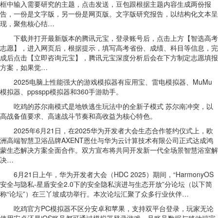
框中输入需要研究的主题，点击发送，豆包跟根据主题内容生成两份报
告，一份是文字版，另一份是网页版。文字版研究报告，以结构化文本呈
现，聚焦核心结…
下载并打开最新版本的腾讯元宝，登录账号后，点击上方【智选高考
志愿】，进入网页后，根据提示，填写高考省份、成绩、科目等信息，完
成后点击【立即咨询元宝】，腾讯元宝深度分析后会在下方制定志愿填报
方案，如果觉…
2025电脑上性能强大的游戏模拟器有应用宝、雷电模拟器、MuMu
模拟器、ppsspp模拟器和360手游助手。
吃鸡的苏尔南模式是地铁逃生玩法中的全新子模式 苏尔南冲突，以
高战备值要求、高速战斗节奏和高收益为核心特色。
2025年6月21日，在2025华为开发者大会生态合作签约仪式上，欧
洲高端智慧卫浴品牌AXENT恩仕与华为云计算技术有限公司正式达成鸿
蒙生态解决方案全面合作。双方宣布将共同开发新一代全场景智慧浴室解
决…
6月21日上午，华为开发者大会（HDC 2025）期间，“HarmonyOS
安全与隐私-星盾安全2.0下的安全隐私演进与生态开放”分论坛（以下简
称“论坛”）在三丫坡成功举行。本次论坛汇聚了众多行业伙伴…
吃鸡官方PC模拟器不区分安卓和苹果，支持双平台登录，玩家无论