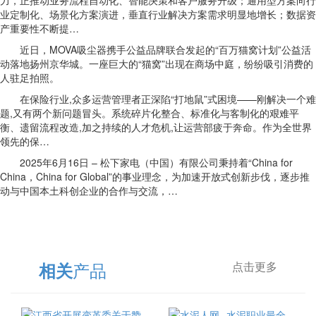
力，正推动业务流程自动化、智能决策和客户服务升级；通用型方案向行
业定制化、场景化方案演进，垂直行业解决方案需求明显地增长；数据资
产重要性不断提…
近日，MOVA吸尘器携手公益品牌联合发起的“百万猫窝计划”公益活
动落地扬州京华城。一座巨大的“猫窝”出现在商场中庭，纷纷吸引消费的
人驻足拍照。
在保险行业,众多运营管理者正深陷“打地鼠”式困境——刚解决一个难
题,又有两个新问题冒头。系统碎片化整合、标准化与客制化的艰难平
衡、遗留流程改造,加之持续的人才危机,让运营部疲于奔命。作为全世界
领先的保…
2025年6月16日 – 松下家电（中国）有限公司秉持着“China for
China，China for Global”的事业理念，为加速开放式创新步伐，逐步推
动与中国本土科创企业的合作与交流，…
产品
相关
点击更多