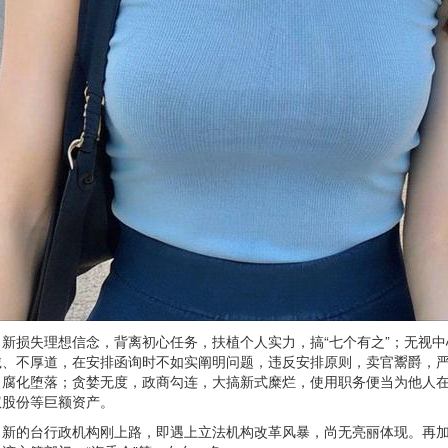
损失理想信念，背离初心任务，扶植个人实力，搞“七个有之”；无视中
诚、不厚道，在安排函询时不如实阐明问题，违反安排原则，卖官鬻爵，
；腐化堕落；贪婪无度，政商勾连，大搞新式糜烂，使用职务便当为他人
权股份等巨额资产。
的台行政机构刚上路，即遇上立法机构改革风暴，尚无亮丽体现。再加上