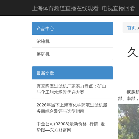
上海体育频道直播在线观看_电视直播回看
首页
产品中心
浓缩机
久
磨矿机
最新文章
真空陶瓷过滤机厂家实力盘点：矿山
与化工脱水场景优选方案
据最新气
部、南部，
2026年当下上海市化学药液过滤机服
务商综合测评与选型指南
中金公司(03908)最新价格_行情_走
势图—东方财富网