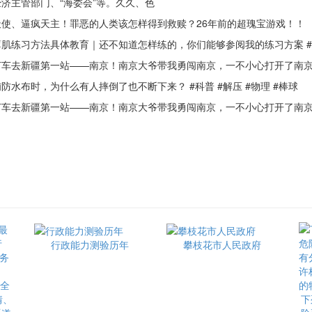
济主管部门、“海委会”等。久久、色
、逼疯天主！罪恶的人类该怎样得到救赎？26年前的超瑰宝游戏！！
习方法具体教育｜还不知道怎样练的，你们能够参阅我的练习方案 #薄肌
去新疆第一站——南京！南京大爷带我勇闯南京，一不小心打开了南京
布时，为什么有人摔倒了也不断下来？ #科普 #解压 #物理 #棒球
去新疆第一站——南京！南京大爷带我勇闯南京，一不小心打开了南京
行政能力测验历年
攀枝花市人民政府
最全
情、
下