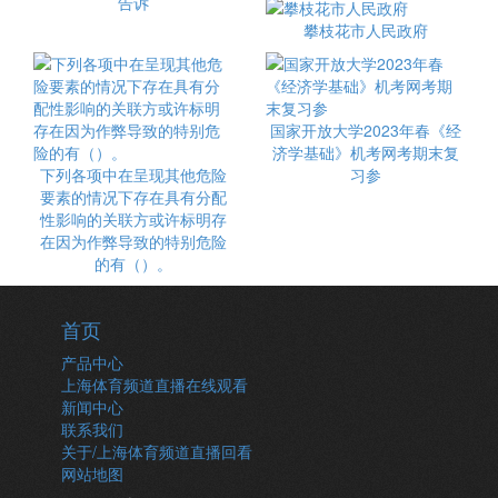
告诉
攀枝花市人民政府
国家开放大学2023年春《经
济学基础》机考网考期末复
下列各项中在呈现其他危险
习参
要素的情况下存在具有分配
性影响的关联方或许标明存
在因为作弊导致的特别危险
的有（）。
首页
产品中心
上海体育频道直播在线观看
新闻中心
联系我们
关于/上海体育频道直播回看
网站地图