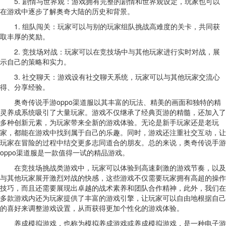
5. 剧情与世界观：游戏拥有完整的剧情和世界观设定，玩家也可以
在游戏中逐步了解奥奇大陆的历史和背景。
1. 组队闯关：玩家可以与别的玩家组队挑战高难度的关卡，共同获
取丰厚的奖励。
2. 竞技场对战：玩家可以在竞技场中与其他玩家进行实时对战，展
示自己的策略和实力。
3. 社交聊天：游戏设有社交聊天系统，玩家可以与其他玩家交流心
得、分享经验。
奥奇传说手游oppo渠道服以其丰富的玩法、精美的画面和独特的精
灵养成系统吸引了大量玩家。游戏不仅继承了经典页游的精髓，还加入了
多种创新元素，为玩家带来全新的游戏体验。无论是新手玩家还是老玩
家，都能在游戏中找到属于自己的乐趣。同时，游戏还注重社交互动，让
玩家在冒险的过程中结交更多志同道合的朋友。总的来说，奥奇传说手游
oppo渠道服是一款值得一试的精品游戏。
在竞技场挑战类游戏中，玩家可以体验到高速刺激的游戏节奏，以及
与其他玩家展开激烈对战的快感，这些游戏不仅需要玩家拥有高超的操作
技巧，而且还需要展现出卓越的战术素养和团队合作精神，此外，我们在
多款游戏内还为玩家提供了丰富的游戏引擎，让玩家可以自由地根据自己
的喜好来调整游戏设置，从而获得更加个性化的游戏体验。
养成模拟游戏，也称为模拟养成游戏或养成模拟游戏，是一种电子游